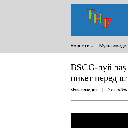
Новости
Мультимеди
BSGG-nyň baş 
пикет перед ш
Мультимедиа
|
2 октября