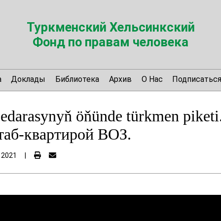
Туркменский Хельсинкский
Фонд по правам человека
а
Доклады
Библиотека
Архив
О Нас
Подписатьс
edarasynyň öňünde türkmen piket
таб-квартирой ВОЗ.
 2021
|