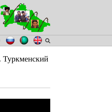
я
i. Туркменский