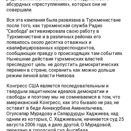
абсурдных «преступлениях», которых они не
совершали.
Вся эта кампания была развязана в Туркменистане
после того, как туркменская служба Радио
“Свобода” активизировала свою работу в
Туркменистане и в различных районах его
появилось около десятка отважных и
квалифицированных корреспондентов,
сообщающих правду о происходящих там событиях.
Нынешние действия туркменских властей
преследуют цель: не допустить демократических
перемен в стране, сохранить как можно дольше
режим личной власти Ниязова.
Конгресс США является последовательным и
твёрдым защитником идеалов демократии и
свободы и поэтому мы не сомневаемся в том, что
американский Конгресс, как это бывало не раз, не
оставит в беде Аннакурбана Аманклычева,
Огулсапар Мурадову и Сапардурды Хаджиева, над
одним из которых, С. Хаджиевым, начинается суд 25
августа 2006 года, а дело другой, О Мурадовой,
передано в городской суд Ашгабада.