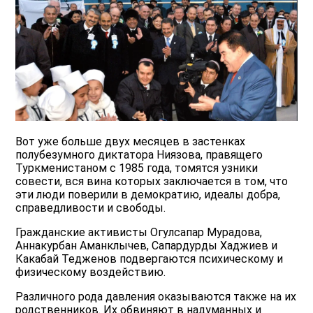
Вот уже больше двух месяцев в застенках
полубезумного диктатора Ниязова, правящего
Туркменистаном с 1985 года, томятся узники
совести, вся вина которых заключается в том, что
эти люди поверили в демократию, идеалы добра,
справедливости и свободы.
Гражданские активисты Огулсапар Мурадова,
Аннакурбан Аманклычев, Сапардурды Хаджиев и
Какабай Тедженов подвергаются психическому и
физическому воздействию.
Различного рода давления оказываются также на их
родственников. Их обвиняют в надуманных и