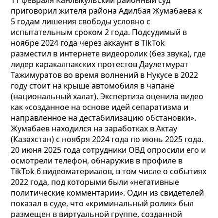
11 февраля Канлыкульский районный суд
приговорил жителя района Адилбая Жумабаева к
5 годам лишения свободы условно с
испытательным сроком 2 года. Подсудимый в
ноябре 2024 года через аккаунт в TikTok
разместил в интернете видеоролик (без звука), где
лидер каракалпакских протестов Даулетмурат
Тажимуратов во время волнений в Нукусе в 2022
году стоит на крыше автомобиля в чапане
(национальный халат). Экспертиза оценила видео
как «созданное на основе идей сепаратизма и
направленное на дестабилизацию обстановки».
Жумабаев находился на заработках в Актау
(Казахстан) с ноября 2024 года по июнь 2025 года.
20 июня 2025 года сотрудники ОВД опросили его и
осмотрели телефон, обнаружив в профиле в
TikTok 6 видеоматериалов, в том числе о событиях
2022 года, под которыми были «негативные
политические комментарии». Один из свидетелей
показал в суде, что «криминальный ролик» был
размещен в виртуальной группе, созданной