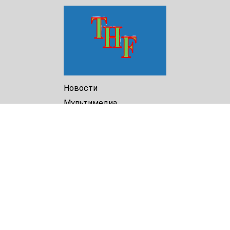
Новости
Мультимедиа
Доклады
Библиотека
Архив
О Нас
Turkmenistan Helsinki
Foundation for Human Rights
25 Knaz Dondukov str., ap.2