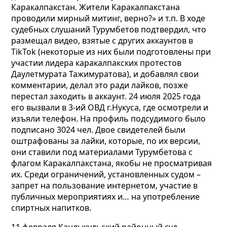
Каракалпакстан. Жители Каракалпакстана
проводили мирный митинг, верно?» и т.п. В ходе
судебных слушаний Турумбетов подтвердил, что
размещал видео, взятые с других аккаунтов в
TikTok (некоторые из них были подготовлены при
участии лидера каракалпакских протестов
Даулетмурата Тажимуратова), и добавлял свои
комментарии, делал это ради лайков, позже
перестал заходить в аккаунт. 24 июля 2025 года
его вызвали в 3-ий ОВД г.Нукуса, где осмотрели и
изъяли телефон. На профиль подсудимого было
подписано 3024 чел. Двое свидетелей были
оштрафованы за лайки, которые, по их версии,
они ставили под материалами Турумбетова с
флагом Каракалпакстана, якобы не просматривая
их. Среди ограничений, установленных судом –
запрет на пользование интернетом, участие в
публичных мероприятиях и… на употребление
спиртных напитков.