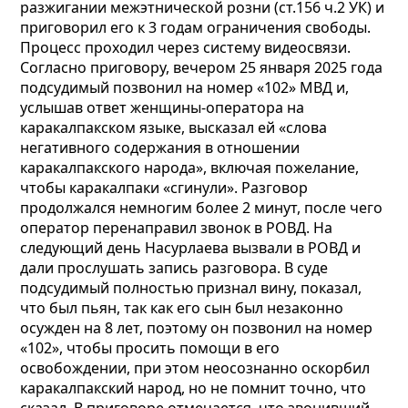
разжигании межэтнической розни (ст.156 ч.2 УК) и
приговорил его к 3 годам ограничения свободы.
Процесс проходил через систему видеосвязи.
Согласно приговору, вечером 25 января 2025 года
подсудимый позвонил на номер «102» МВД и,
услышав ответ женщины-оператора на
каракалпакском языке, высказал ей «слова
негативного содержания в отношении
каракалпакского народа», включая пожелание,
чтобы каракалпаки «сгинули». Разговор
продолжался немногим более 2 минут, после чего
оператор перенаправил звонок в РОВД. На
следующий день Насурлаева вызвали в РОВД и
дали прослушать запись разговора. В суде
подсудимый полностью признал вину, показал,
что был пьян, так как его сын был незаконно
осужден на 8 лет, поэтому он позвонил на номер
«102», чтобы просить помощи в его
освобождении, при этом неосознанно оскорбил
каракалпакский народ, но не помнит точно, что