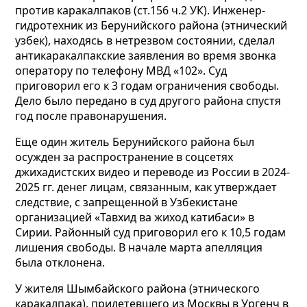
против каракалпаков (ст.156 ч.2 УК). Инженер-
гидротехник из Берунийского района (этнический
узбек), находясь в нетрезвом состоянии, сделал
антикаракалпакские заявления во время звонка
оператору по телефону МВД «102». Суд
приговорил его к 3 годам ограничения свободы.
Дело было передано в суд другого района спустя
год после правонарушения.
Еще один житель Берунийского района был
осужден за распространение в соцсетях
джихадистских видео и переводе из России в 2024-
2025 гг. денег лицам, связанным, как утверждает
следствие, с запрещенной в Узбекистане
организацией «Тавхид ва жиход катибаси» в
Сирии. Районный суд приговорил его к 10,5 годам
лишения свободы. В начале марта апелляция
была отклонена.
У жителя Шымбайского района (этнического
каракалпака), прилетевшего из Москвы в Ургенч в