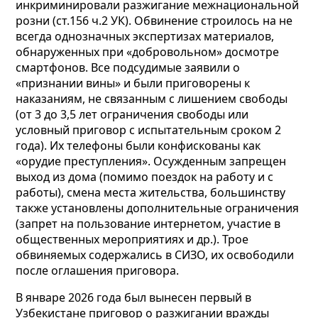
инкриминировали разжигание межнациональной
розни (ст.156 ч.2 УК). Обвинение строилось на не
всегда однозначных экспертизах материалов,
обнаруженных при «добровольном» досмотре
смартфонов. Все подсудимые заявили о
«признании вины» и были приговорены к
наказаниям, не связанным с лишением свободы
(от 3 до 3,5 лет ограничения свободы или
условный приговор с испытательным сроком 2
года). Их телефоны были конфискованы как
«орудие преступления». Осужденным запрещен
выход из дома (помимо поездок на работу и с
работы), смена места жительства, большинству
также установлены дополнительные ограничения
(запрет на пользование интернетом, участие в
общественных мероприятиях и др.). Трое
обвиняемых содержались в СИЗО, их освободили
после оглашения приговора.
В январе 2026 года был вынесен первый в
Узбекистане приговор о разжигании вражды