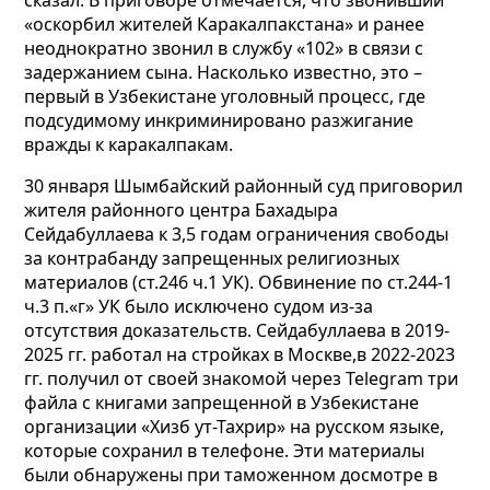
сказал. В приговоре отмечается, что звонивший
«оскорбил жителей Каракалпакстана» и ранее
неоднократно звонил в службу «102» в связи с
задержанием сына. Насколько известно, это –
первый в Узбекистане уголовный процесс, где
подсудимому инкриминировано разжигание
вражды к каракалпакам.
30 января Шымбайский районный суд приговорил
жителя районного центра Бахадыра
Сейдабуллаева к 3,5 годам ограничения свободы
за контрабанду запрещенных религиозных
материалов (ст.246 ч.1 УК).
Обвинение по ст.244-1
ч.3 п.«г» УК было исключено судом из-за
отсутствия доказательств. Сейдабуллаева в 2019-
2025 гг. работал на стройках в Москве,в 2022-2023
гг. получил от своей знакомой через Telegram три
файла с книгами запрещенной в Узбекистане
организации «Хизб ут-Тахрир» на русском языке,
которые сохранил в телефоне. Эти материалы
были обнаружены при таможенном досмотре в