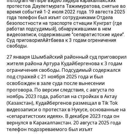
Instogram четыре видео лидера каракалпакских
протестов Даулетмурата Тажимуратова, снятые во
время событий 1-2 июля 2022 года. 19 авгеста 2025
года телефон был изъят сотрудниками Отдела
безопостности на траспорте стнации Кунграт (где
работал подсудимый), обнаружившими в нем
видеозаписи, содержавшие "сепаратистские идеи".
Суд приговорилАйтбаева к 3 годам огреничения
свободы.
27 января Шымбайский районный суд приговорил
жителя района Артура Кудайбергенова к 3 годам
ограничения свободы. Подсудимый содержался
под стражей с 21 ноября 2025 года и был
освобожден в зале суда после вынесении
проговора.
По версии следствия, с августа по
ноябрь 2023 года, работая на стройках в Актау
(Казахстан), Кудайбергенов размещал в Tik Tok
видеозаписи о протестах в Нукусе, основанные на
«сепаратистских идеях». В декабре 2023 года он
вернулся в Каракалпакстан. 20 августа 2025 года
телефон подозреваемого был изъят