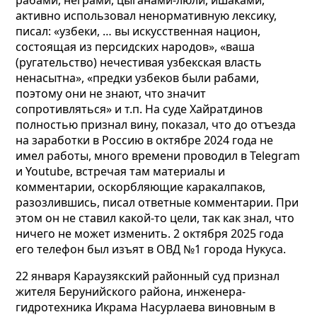
рабами, неграми, цыганами-люли, ишаками,
активно использовал ненормативную лексику,
писал: «узбеки, … вы искусственная национ,
состоящая из персидских народов», «ваша
(ругательство) нечестивая узбекская власть
ненасытна», «предки узбеков были рабами,
поэтому они не знают, что значит
сопротивляться» и т.п. На суде Хайратдинов
полностью признал вину, показал, что до отъезда
на заработки в Россию в октябре 2024 года не
имел работы, много времени проводил в Telegram
и Youtube, встречая там материалы и
комментарии, оскорбляющие каракалпаков,
разозлившись, писал ответные комментарии. При
этом он не ставил какой-то цели, так как знал, что
ничего не может изменить. 2 октября 2025 года
его телефон был изъят в ОВД №1 города Нукуса.
22 января Караузякский районный суд признал
жителя Берунийского района, инженера-
гидротехника Икрама Насурлаева виновным в