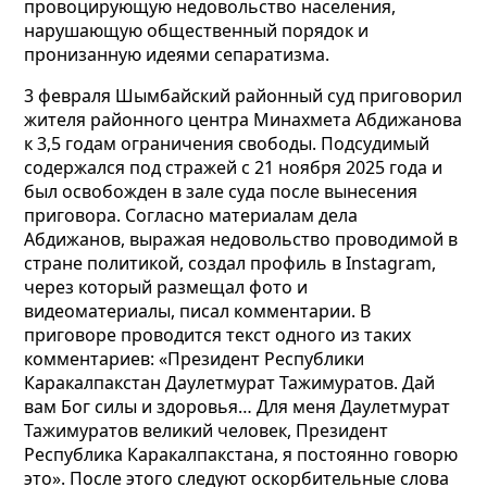
провоцирующую недовольство населения,
нарушающую общественный порядок и
пронизанную идеями сепаратизма.
3 февраля Шымбайский районный суд приговорил
жителя районного центра Минахмета Абдижанова
к 3,5 годам ограничения свободы. Подсудимый
содержался под стражей с 21 ноября 2025 года и
был освобожден в зале суда после вынесения
приговора.
Согласно материалам дела
Абдижанов, выражая недовольство проводимой в
стране политикой, создал профиль в Instagram,
через который размещал фото и
видеоматериалы, писал комментарии. В
приговоре проводится текст одного из таких
комментариев: «Президент Республики
Каракалпакстан Даулетмурат Тажимуратов. Дай
вам Бог силы и здоровья… Для меня Даулетмурат
Тажимуратов великий человек, Президент
Республика Каракалпакстана, я постоянно говорю
это». После этого следуют оскорбительные слова