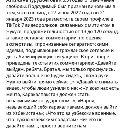
Азизжана Турумбетова к 3,5 годам ограничения
свободы. Подсудимый был признан виновным в
том, что в период с 27 июня 2022 года по 21
января 2023 года разместил в своем профиле в
TikTok 7 видеороликов, связанных с митингом в
Нукусе, продолжительностью от 13 до 120 секунд,
а также оставлял комментарии, по оценке
экспертизы, «пронизанные сепаратистскими
идеями, подрывающие гражданское согласие и
дестабилизирующие ситуацию». В приговоре
приведены тексты этих комментариев: «Давайте
выйдем, ребята. Братья, мы только проснулись,
давайте больше не будем сидеть, сложа руки.
Нужно выйти прямо сейчас…»; «Давайте снимать
видео, чтобы люди узнали о нас»; «У всех нас есть
мечта, Каракалпакстан должен стать
независимым государством…»; «Народ,
называющий себя каракалпаками, должен выйти
из Узбекистана»; «Что это за узбекские военные,
что нужно узбекским солдатам? Ничего не
давайте нам…, просто верните нам