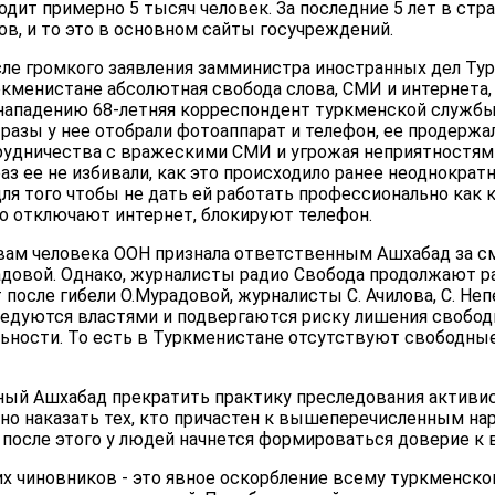
дит примерно 5 тысяч человек. За последние 5 лет в стр
ов, и то это в основном сайты госучреждений.
осле громкого заявления замминистра иностранных дел Ту
ркменистане абсолютная свобода слова, СМИ и интернета,
нападению 68-летняя корреспондент туркменской службы
 разы у нее отобрали фотоаппарат и телефон, ее продержа
рудничества с вражескими СМИ и угрожая неприятностями
раз ее не избивали, как это происходило ранее неоднократн
для того чтобы не дать ей работать профессионально как 
о отключают интернет, блокируют телефон.
вам человека ООН признала ответственным Ашхабад за с
довой. Однако, журналисты радио Свобода продолжают р
 после гибели О.Мурадовой, журналисты С. Ачилова, С. Неп
ледуются властями и подвергаются риску лишения свобод
ьности. То есть в Туркменистане отсутствуют свободные
й Ашхабад прекратить практику преследования активис
но наказать тех, кто причастен к вышеперечисленным на
после этого у людей начнется формироваться доверие к в
 чиновников - это явное оскорбление всему туркменском