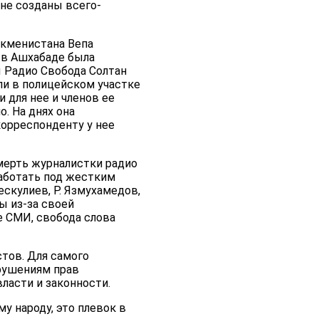
ане созданы всего-
ркменистана Вепа
 в Ашхабаде была
 Радио Свобода Солтан
ли в полицейском участке
 для нее и членов ее
о. На днях она
корреспонденту у нее
мерть журналистки радио
аботать под жестким
ескулиев, Р. Язмухамедов,
ы из-за своей
 СМИ, свобода слова
тов. Для самого
рушениям прав
ласти и законности.
у народу, это плевок в