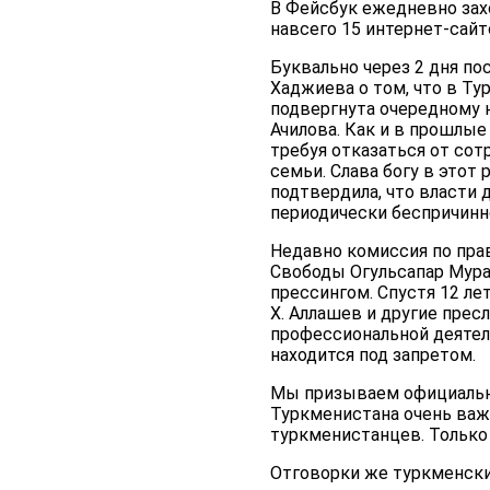
В Фейсбук ежедневно захо
навсего 15 интернет-сайт
Буквально через 2 дня п
Хаджиева о том, что в Ту
подвергнута очередному 
Ачилова. Как и в прошлые
требуя отказаться от сот
семьи. Слава богу в этот 
подтвердила, что власти 
периодически беспричинн
Недавно комиссия по пра
Свободы Огульсапар Мура
прессингом. Спустя 12 лет
Х. Аллашев и другие прес
профессиональной деятел
находится под запретом.
Мы призываем официальны
Туркменистана очень важ
туркменистанцев. Только 
Отговорки же туркменских