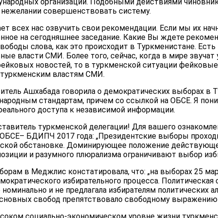
ународных организаций. Подобными действиями чиновни
 нежелании совершенствовать систему.
т всех нас озвучить свои рекомендации. Если мы их начн
нное на сегодняшнее заседание. Какие Вы ждете рекоменд
ободы слова, как это происходит в Туркменистане. Есть 
ые власти СМИ. Более того, сейчас, когда в мире звуча
ейковых новостей, то в туркменской ситуации фейковы
 туркменским властям СМИ.
витель Ашхабада говорила о демократических выборах в 
родным стандартам, причем со ссылкой на ОБСЕ. Я поним
реального доступа к независимой информации.
тавитель туркменской делегации! Для вашего ознакомле
 ОБСЕ– БДИПЧ 2017 года: „Президентские выборы проходи
еской обстановке. Доминирующее положение действующе
позиции и разумного плюрализма ограничивают выбор изби
борам в Меджлис констатировала, что: „на выборах 25 ма
мократического избирательного процесса. Политическая 
 номинально и не предлагала избирателям политических а
основных свобод препятствовало свободному выражению 
ысоком социально-экономическом уровне жизни туркменск