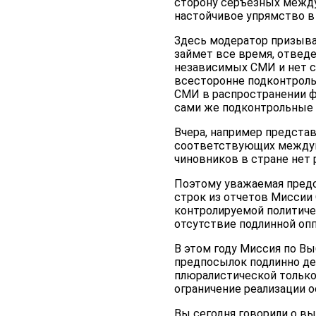
сторону серъезных межд
настойчивое упрямство в
Здесь модератор призывае
займет все время, отведе
независимых СМИ и нет св
всесторонне подконтрольн
СМИ в распространении ф
сами же подконтрольные
Вчера, например предста
соответствующих междуна
чиновников в стране нет 
Поэтому уважаемая предс
строк из отчетов Миссии
контролируемой политич
отсутствие подлинной оп
В этом году Миссия по Вы
предпосылок подлинно де
плюралистической только
ограничение реализации 
Вы сегодня говорили о в