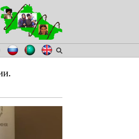
я
ии.