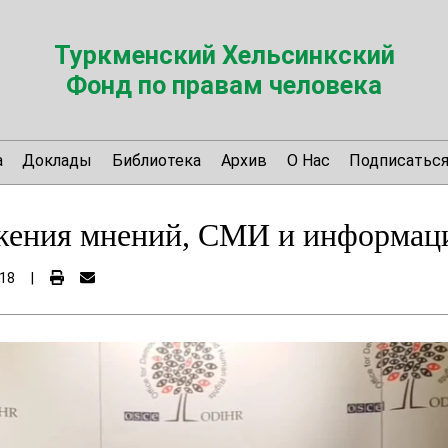
Туркменский Хельсинкский
Фонд по правам человека
а
Доклады
Библиотека
Архив
О Нас
Подписатьс
жения мнений, СМИ и информац
18
|