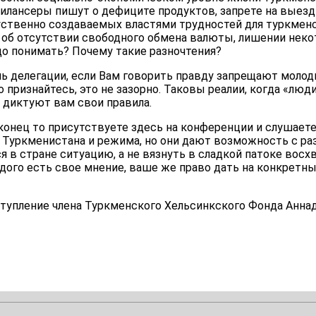
илансеры пишут о дефиците продуктов, запрете на выезд
уственно создаваемых властями трудностей для туркменс
 об отсутствии свободного обмена валюты, лишении неко
адо понимать? Почему такие разночтения?
ль делегации, если Вам говорить правду запрещают мол
о признайтесь, это не зазорно. Таковы реалии, когда «люд
диктуют вам свои правила.
конец то присутствуете здесь на конференции и слушает
а Туркменистана и режима, но они дают возможность с ра
в стране ситуацию, а не вязнуть в сладкой патоке восхв
ждого есть свое мнение, ваше же право дать на конкретны
ступление члена Туркменского Хельсинкского Фонда Анна