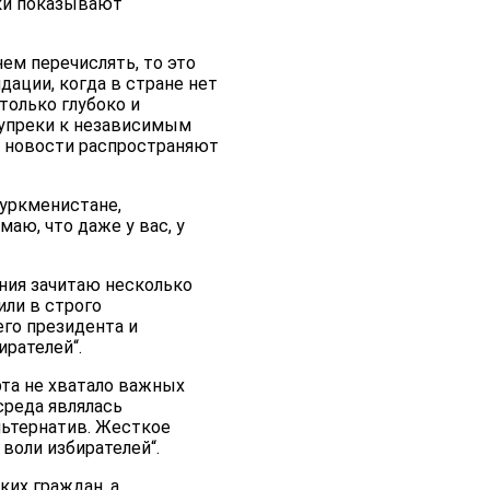
ки показывают
ем перечислять, то это
ации, когда в стране нет
только глубоко и
т упреки к независимым
е новости распространяют
Туркменистане,
аю, что даже у вас, у
ния зачитаю несколько
ли в строго
го президента и
рателей“.
рта не хватало важных
среда являлась
льтернатив. Жесткое
воли избирателей“.
их граждан, а