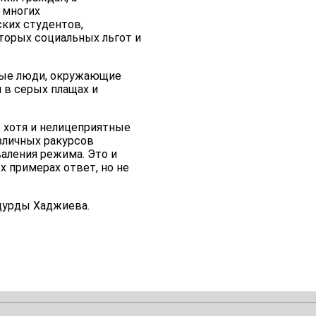
 многих
ких студентов,
торых социальных льгот и
одые люди, окружающие
и в серых плащах и
е хотя и нелицеприятные
зличных ракурсов
аления режима. Это и
х примерах ответ, но не
дурды Хаджиева.