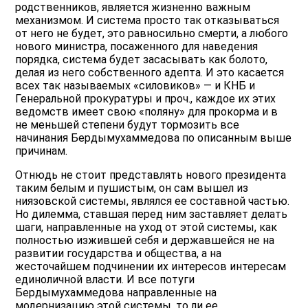
родственников, является жизненно важным
механизмом. И система просто так отказываться
от него не будет, это равносильно смерти, а любого
нового министра, посаженного для наведения
порядка, система будет засасывать как болото,
делая из него собственного адепта. И это касается
всех так называемых «силовиков» — и КНБ и
Генеральной прокуратуры и проч., каждое их этих
ведомств имеет свою «поляну» для прокорма и в
не меньшей степени будут тормозить все
начинания Бердымухаммедова по описанным выше
причинам.
Отнюдь не стоит представлять нового президента
таким белым и пушистым, он сам вышел из
ниязовской системы, являлся ее составной частью.
Но дилемма, ставшая перед ним заставляет делать
шаги, направленные на уход от этой системы, как
полностью изжившей себя и державшейся не на
развитии государства и общества, а на
жесточайшем подчинении их интересов интересам
единоличной власти. И все потуги
Бердымухаммедова направленные на
модернизацию этой системы, то ли ее