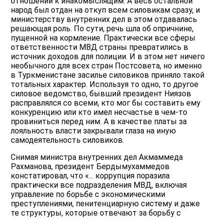
отношении к инакомыслящим. А весь остальной
народ был отдан на откуп всем силовикам сразу, и
министерству внутренних дел в этом отдавалась
решающая роль. По сути, речь шла об опричнине,
пущенной на кормление. Практически все сферы
ответственности МВД страны превратились в
источник доходов для полиции. И в этом нет ничего
необычного для всех стран Постсовета, но именно
в Туркменистане засилье силовиков приняло такой
тотальных характер. Используя то одно, то другое
силовое ведомство, бывший президент Ниязов
расправлялся со всеми, кто мог бы составить ему
конкуренцию или кто имел несчастье в чем-то
провиниться перед ним. А в качестве платы за
лояльность власти закрывали глаза на иную
самодеятельность силовиков.
Снимая министра внутренних дел Акмаммеда
Рахманова, президент Бердымухаммедов
констатировал, что «... коррупция поразила
практически все подразделения МВД, включая
управление по борьбе с экономическими
преступлениями, пенитенциарную систему и даже
те структуры, которые отвечают за борьбу с