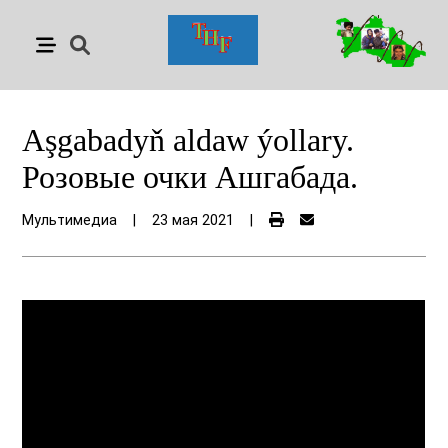
Aşgabadyň aldaw ýollary.
Розовые очки Ашгабада.
Мультимедиа
|
23 мая 2021
|