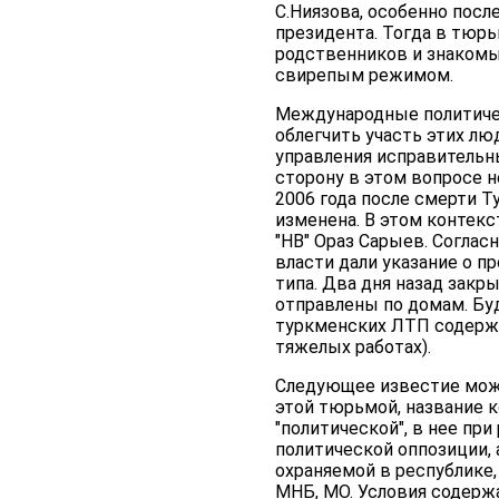
С.Ниязова, особенно посл
президента. Тогда в тюрь
родственников и знакомы
свирепым режимом.
Международные политиче
облегчить участь этих лю
управления исправительн
сторону в этом вопросе н
2006 года после смерти Т
изменена. В этом контек
"НВ" Ораз Сарыев. Соглас
власти дали указание о 
типа. Два дня назад закр
отправлены по домам. Бу
туркменских ЛТП содержа
тяжелых работах).
Следующее известие можн
этой тюрьмой, название к
"политической", в нее пр
политической оппозиции, 
охраняемой в республике,
МНБ, МО. Условия содержа