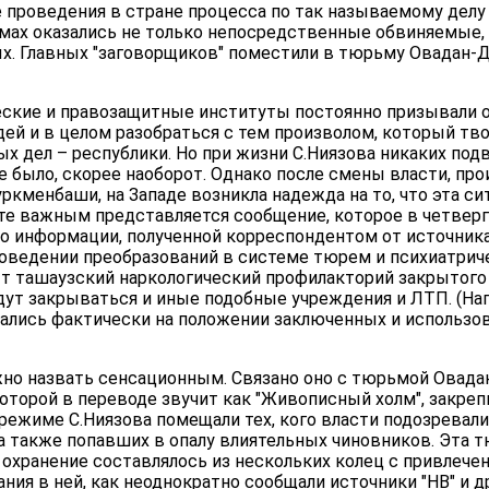
е проведения в стране процесса по так называемому делу
мах оказались не только непосредственные обвиняемые, 
х. Главных "заговорщиков" поместили в тюрьму Овадан-
ские и правозащитные институты постоянно призывали
дей и в целом разобраться с тем произволом, который тв
ых дел – республики. Но при жизни С.Ниязова никаких по
е было, скорее наоборот. Однако после смены власти, п
уркменбаши, на Западе возникла надежда на то, что эта с
сте важным представляется сообщение, которое в четвер
но информации, полученной корреспондентом от источник
проведении преобразований в системе тюрем и психиатрич
ыт ташаузский наркологический профилакторий закрытого 
дут закрываться и иные подобные учреждения и ЛТП. (На
лись фактически на положении заключенных и использов
о назвать сенсационным. Связано оно с тюрьмой Овадан
оторой в переводе звучит как "Живописный холм", закреп
и режиме С.Ниязова помещали тех, кого власти подозревали
а также попавших в опалу влиятельных чиновников. Эта 
 охранение составлялось из нескольких колец с привлеч
ния в ней, как неоднократно сообщали источники "НВ" и д