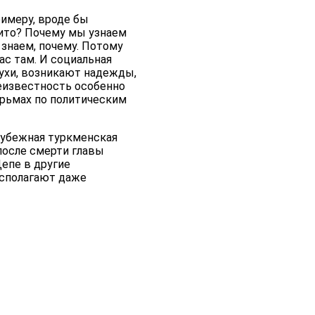
римеру, вроде бы
нито? Почему мы узнаем
знаем, почему. Потому
час там. И социальная
лухи, возникают надежды,
неизвестность особенно
рьмах по политическим
рубежная туркменская
 после смерти главы
епе в другие
асполагают даже