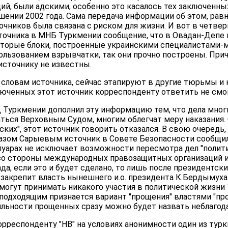
й, были адскими, особенно это касалось тех заключенны
ении 2002 года. Сама передача информации об этом, равн
очников была связана с риском для жизни. И вот в четвер
точника в МНБ Туркмении сообщение, что в Овадан-Депе 
оторые блоки, построенные украинскими специалистами-
ользованием взрывчатки, так они прочно построены. При
источнику не известны.
словам источника, сейчас этапируют в другие тюрьмы и к
люченных этот источник корреспонденту ответить не смог
 Туркмении дополнил эту информацию тем, что дела мног
ься Верховным Судом, многим облегчат меру наказания. 
ских", этот источник говорить отказался. В свою очередь,
азом Сарыевым источник в Совете Безопасности сообщил
луарах не исключает возможности пересмотра дел "полит
со стороны международных правозащитных организаций и З
а, если это и будет сделано, то лишь после президентск
 закрепит власть нынешнего и.о. президента К.Бердымуха
 смогут принимать никакого участия в политической жизни
 подходящим признается вариант "прощения" властями "пр
яльности прощенных сразу можно будет назвать неблагод
корреспонденту "НВ" на условиях анонимности один из тур