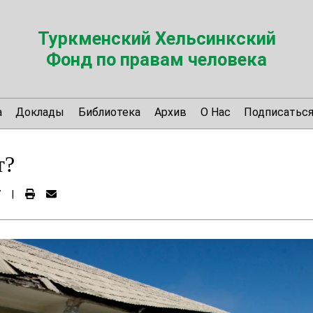
Туркменский Хельсинкский
Фонд по правам человека
а
Доклады
Библиотека
Архив
О Нас
Подписатьс
т?
7
|