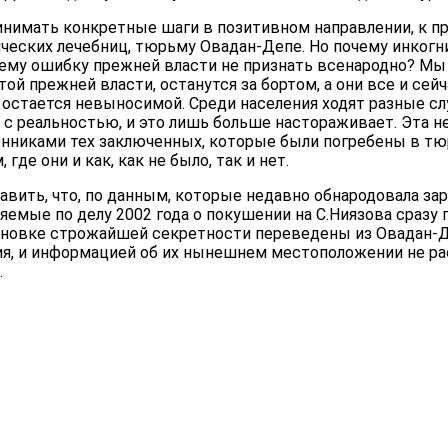
инимать конкретные шаги в позитивном направлении, к п
ческих лечебниц, тюрьму Овадан-Депе. Но почему инког
ему ошибку прежней власти не признать всенародно? Мы 
этой прежней власти, останутся за бортом, а они все и сей
 остается невыносимой. Среди населения ходят разные с
 с реальностью, и это лишь больше настораживает. Эта 
нниками тех заключенных, которые были погребены в тю
 где они и как, как не было, так и нет.
авить, что, по данным, которые недавно обнародовала за
яемые по делу 2002 года о покушении на С.Ниязова сразу
ановке строжайшей секретности переведены из Овадан-Д
я, и информацией об их нынешнем местоположении не р
.