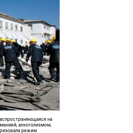
распространяющаяся на
манией, алкоголизмом,
еризовала режим