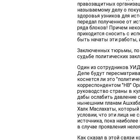
правозащитных организаци
называемому делу о покуш
здоровья узников для ист
передал полученное от ис
ряда блоков! Причем нек
приходится сносить с исп
быть начаты эти работы, 
Заключенных тюрьмы, по 
судьбе политических зак
Один из сотрудников УИД
Депе будут пересматриват
коснется ли это "политиче
корреспондентом "НВ" Ор
руководство страны в ку
дабы ослабить давление 
нынешним планам Ашхабад
Халк Маслахаты, который
условии, что эти лица не
источника, пока наиболее
в случае проявления нело
Как сказал в этой связи 