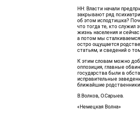
НН: Власти начали предпр
закрывают ряд психиатри
об этом исподтишка? Поч
что тогда те, кто служил 
жизнь населения и сейчас
а потом мы сталкиваемся
остро ощущается родстве
статьям, и сведений о том,
К этим словам можно доб
оппозиция, главные обвин
государства были в обст
исправительные заведени
ближайшие родственники
В.Волков, О.Сарыев.
«Немецкая Волна»