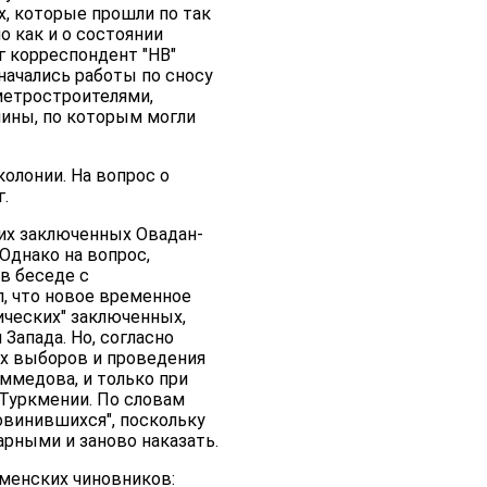
х, которые прошли по так
о как и о состоянии
г корреспондент "НВ"
начались работы по сносу
метростроителями,
чины, по которым могли
олонии. На вопрос о
.
их заключенных Овадан-
Однако на вопрос,
 в беседе с
, что новое временное
ических" заключенных,
апада. Но, согласно
их выборов и проведения
ммедова, и только при
 Туркмении. По словам
овинившихся", поскольку
арными и заново наказать.
кменских чиновников: