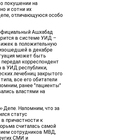
 о покушении на
но и сотни их
Депе, отличающуюся особо
 официальный Ашхабад
орится в системе УИД –
движек в положительную
роизошедшей в декабре
итуация может быть
г передал корреспондент
а в УИД республики,
еских лечебниц закрытого
типа, все его обитатели
помним, ранее "пациенты"
ались властями на
-Депе. Напомним, что за
ился статус
 в причастности к
тюрьма считалась самой
ением сотрудников МВД,
ругих СМИ и