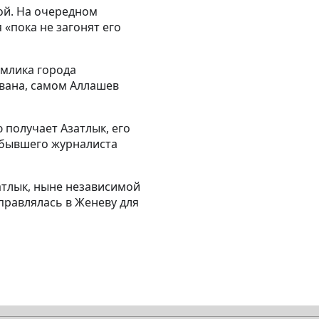
ой. На очередном
 «пока не загонят его
имлика города
вана, самом Аллашев
 получает Азатлык, его
 бывшего журналиста
атлык, ныне независимой
правлялась в Женеву для