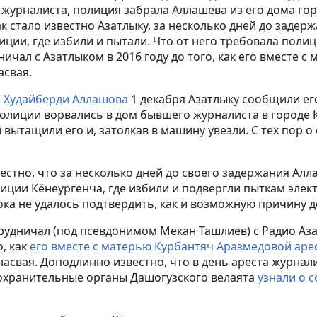
журналиста, полиция забрала Аллашева из его дома го
ак стало известно Азатлыку, за несколько дней до заде
иции, где избили и пытали. Что от него требовала полиц
ичал с Азатлыком в 2016 году до того, как его вместе с
асвая.
о
Худайберди Аллашова
1 декабря Азатлыку сообщили его
олиции ворвались в дом бывшего журналиста в городе 
 вытащили его и, затолкав в машину увезли. С тех пор 
вестно, что за несколько дней до своего задержания Ал
иции Кёнеургенча, где избили и подвергли пыткам элек
а не удалось подтвердить, как и возможную причину д
удничал (под псевдонимом Мекан Ташлиев) с Радио Аза
о, как
его вместе с матерью Курбантяч Аразмедовой аре
асвая. Доподлинно известно, что в день ареста журнали
оохранительные органы Дашогузского велаята
узнали о 