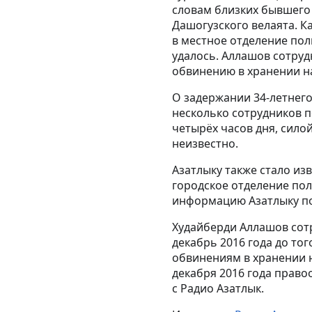
словам близких бывшего 
Дашогузского велаята. К
в местное отделение пол
удалось. Аллашов сотрудн
обвинению в хранении н
О задержании 34-летнег
несколько сотрудников п
четырёх часов дня, силой
неизвестно.
Азатлыку также стало из
городское отделение пол
информацию Азатлыку пок
Худайберди Аллашов сотр
декабрь 2016 года до тог
обвинениям в хранении н
декабря 2016 года прав
с Радио Азатлык.