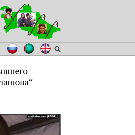
я
ывшего
ллашова“