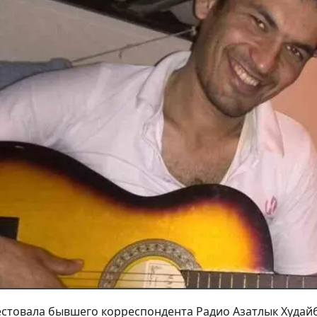
естовала бывшего корреспондента Радио Азатлык Худай