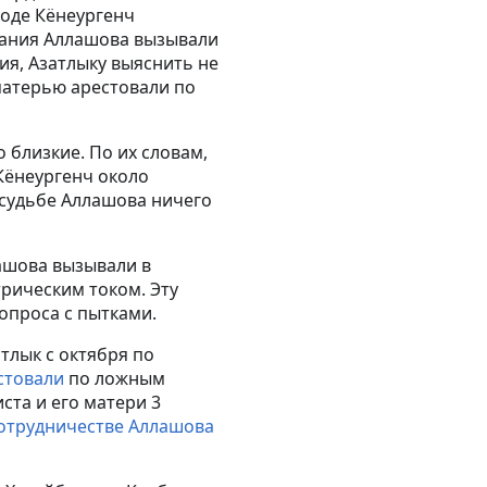
роде Кёнеургенч
ржания Аллашова вызывали
ия, Азатлыку выяснить не
 матерью арестовали по
 близкие. По их словам,
Кёнеургенч около
о судьбе Аллашова ничего
лашова вызывали в
трическим током. Эту
опроса с пытками.
тлык с октября по
стовали
по ложным
ста и его матери 3
сотрудничестве Аллашова