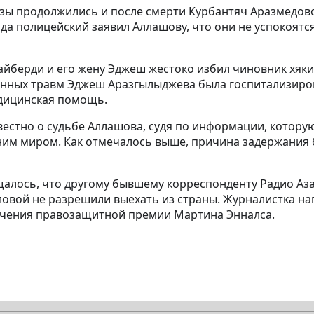
озы продолжились и после смерти Курбантяч Аразмедов
да полицейский заявил Аллашову, что они не успокоятся
айберди и его жену Эджеш жестоко избил чиновник хяк
сённых травм Эджеш Аразгылыджева была госпитализиро
дицинская помощь.
вестно о судьбе Аллашова, судя по информации, которую
шним миром. Как отмечалось выше, причина задержания
алось, что другому бывшему корреспонденту Радио Аз
овой не разрешили выехать из страны. Журналистка на
учения правозащитной премии Мартина Энналса.