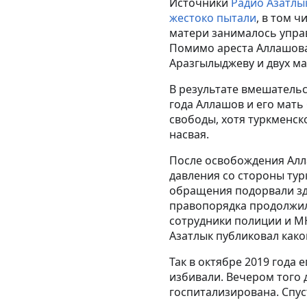
Источники
Радио Азатлы
жестоко пытали
, в том 
матери занималось упра
Помимо ареста Аллашова
Аразгылыджеву и двух ма
В результате вмешатель
года Аллашов и его мать
свободы, хотя туркменск
насвая.
После освобождения Алл
давления со стороны тур
обращения подорвали зд
правопорядка продолжил
сотрудники полиции и МН
Азатлык публиковал как
Так в октябре 2019 года
избивали. Вечером того 
госпитализирована. Спус