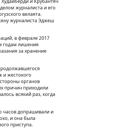
 Худайберди и Крубантяч
 делом журналиста и его
узского велаята.
жену журналиста Эджеш
аций, в феврале 2017
ём годам лишения
казания за хранение
 продолжавшегося
к и жестокого
 стороны органов
их причин приходили
алось всякий раз, когда
ко часов допрашивали и
охо, и она была
ного приступа.