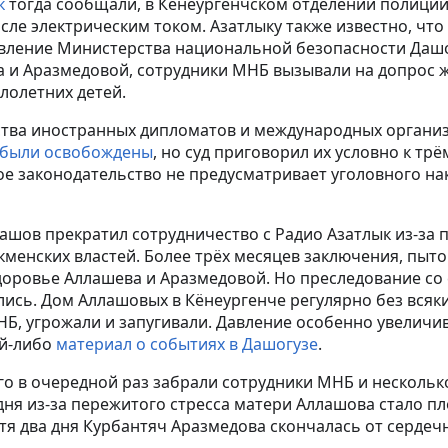
к
тогда сообщали, в Кёнеургенчском отделении полиции
числе электрическим током. Азатлыку также известно, что
вление Министерства национальной безопасности Дашог
 и Аразмедовой, сотрудники МНБ вызывали на допрос 
лолетних детей.
ства иностранных дипломатов и международных организ
были освобождены
, но суд приговорил их условно к тр
ое законодательство не предусматривает уголовного на
ашов прекратил сотрудничество с Радио Азатлык из-за
кменских властей. Более трёх месяцев заключения, пыто
оровье Аллашева и Аразмедовой. Но преследование со
ись. Дом Аллашовых в Кёнеургенче регулярно без всяк
Б, угрожали и запугивали. Давление особенно увеличив
ой-либо
материал о событиях в Дашогузе
.
 его в очередной раз забрали сотрудники МНБ и несколь
дня из-за пережитого стресса матери Аллашова стало пл
тя два дня Курбантяч Аразмедова скончалась от сердеч