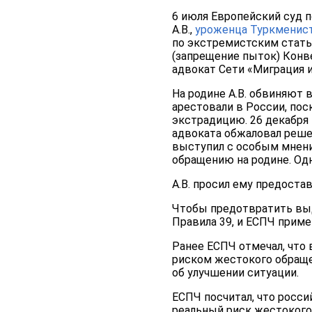
6 июля Европейский суд п
А.В.,
уроженца Туркменист
по экстремистским статья
(запрещение пыток) Конве
адвокат Сети «Миграция 
На родине А.В. обвиняют 
арестовали в России, по
экстрадицию. 26 декабря
адвоката обжаловал решен
выступил с особым мнение
обращению на родине. Одн
А.В. просил ему предоста
Чтобы предотвратить выд
Правила 39, и ЕСПЧ приме
Ранее ЕСПЧ отмечал, что
риском жестокого обращ
об улучшении ситуации.
ЕСПЧ посчитал, что росс
реальный риск жестокого 