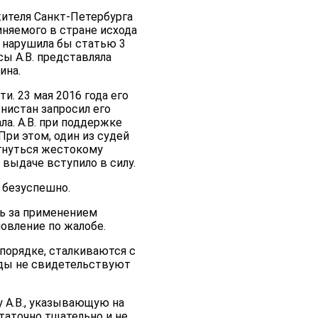
жителя Санкт-Петербурга
виняемого в стране исхода
ь нарушила бы статью 3
ы А.В. представляла
ина.
и. 23 мая 2016 года его
нистан запросил его
а. А.В. при поддержке
При этом, один из судей
ргнуться жестокому
выдаче вступило в силу.
 безуспешно.
сь за применением
овление по жалобе.
порядке, сталкиваются с
ды не свидетельствуют
 А.В., указывающую на
таточно тщательно и не