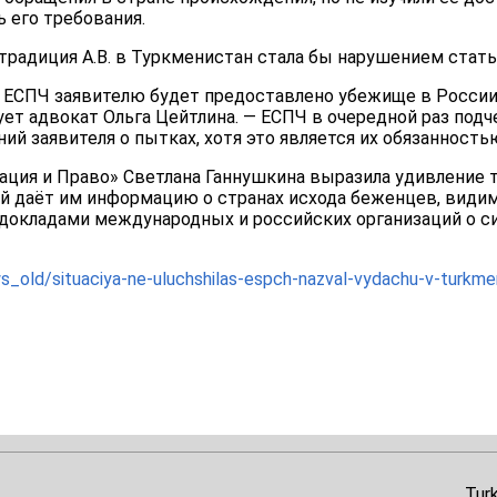
 его требования.
традиция А.В. в Туркменистан стала бы нарушением стать
 ЕСПЧ заявителю будет предоставлено убежище в России 
ет адвокат Ольга Цейтлина. — ЕСПЧ в очередной раз подче
ий заявителя о пытках, хотя это является их обязанность
ация и Право» Светлана Ганнушкина выразила удивление 
й даёт им информацию о странах исхода беженцев, видим
 докладами международных и российских организаций о с
s_old/situaciya-ne-uluchshilas-espch-nazval-vydachu-v-turkme
Tur