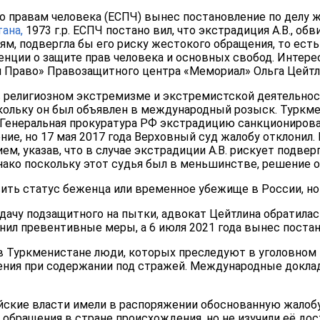
о правам человека (ЕСПЧ) вынес постановление по делу 
ана,
1973 г.р. ЕСПЧ постано вил, что экстрадиция А.В., об
м, подвергла бы его риску жестокого обращения, то ест
нции о защите прав человека и основных свобод. Интерес
и Право» Правозащитного центра «Мемориал» Ольга Цейтл
в религиозном экстремизме и экстремистской деятельност
скольку он был объявлен в международный розыск. Туркме
 Генеральная прокуратура РФ экстрадицию санкционировал
ие, но 17 мая 2017 года Верховный суд жалобу отклонил. 
м, указав, что в случае экстрадиции А.В. рискует подве
ако поскольку этот судья был в меньшинстве, решение о 
вить статус беженца или временное убежище в России, но
ачу подзащитного на пытки, адвокат Цейтлина обратила
нил превентивные меры, а 6 июля 2021 года вынес постан
 в Туркменистане люди, которых преследуют в уголовном 
ения при содержании под стражей. Международные докла
ийские власти имели в распоряжении обоснованную жалобу
обращения в стране происхождения, но не изучили её дос