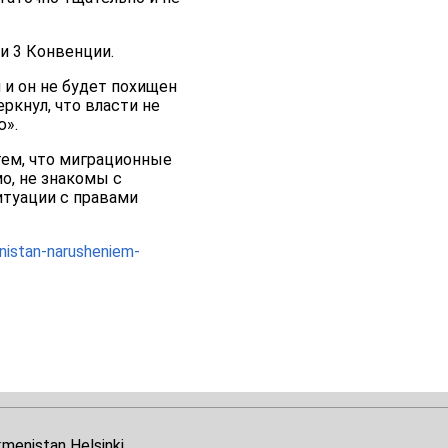
и 3 Конвенции.
и он не будет похищен
ркнул, что власти не
ю».
тем, что миграционные
о, не знакомы с
итуации с правами
nistan-narusheniem-
kmenistan Helsinki