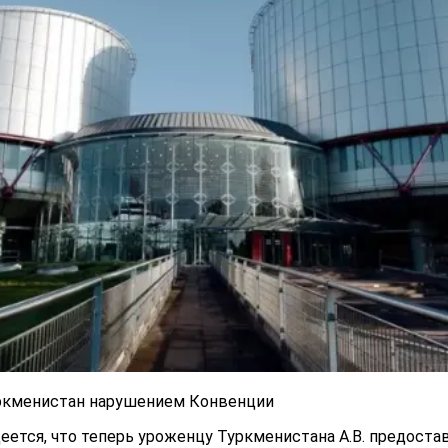
уркменистан нарушением Конвенции
ется, что теперь уроженцу Туркменистана А.В. предоста