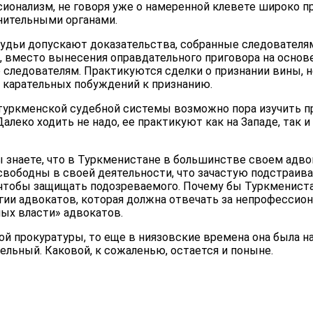
ионализм, не говоря уже о намеренной клевете широко 
нительными органами.
судьи допускают доказательства, собранные следователям
 вместо вынесения оправдательного приговора на осно
 следователям. Практикуются сделки о признании вины, 
я карательных побуждений к признанию.
уркменской судебной системы возможно пора изучить п
алеко ходить не надо, ее практикуют как на Западе, так и
ы знаете, что в Туркменистане в большинстве своем адв
 свободны в своей деятельности, что зачастую подстраив
 чтобы защищать подозреваемого. Почему бы Туркмениста
гии адвокатов, которая должна отвечать за непрофессион
ых власти» адвокатов.
ой прокуратуры, то еще в ниязовские времена она была 
тельный. Каковой, к сожаленью, остается и поныне.