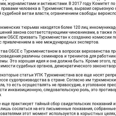
и, журналистами и активистами. В 2017 году Комитет по
 правами человека в Туркменистане, выразил серьезную о
 судебной ветви власти, ограничением свободы вероисп
ркменских тюрьмах находятся более 120 лиц инкомуникад
ушений закона соответствующими чиновниками, а также п
гаем ОБСЕ призвать Туркменистан к созданию комиссии п
 с привлечением в нее международных экспертов.
ства ОБСЕ с Туркменистаном в вопросах верховенства пра
проведения различны семинаров и тренингов для работни
мы. Это хорошая идея и она должна быть. Кроме этого, п
исимости судебных органов, демократического законотвор
некоторые статьи УПК Туркменистана все еще носят репре
ессе судопроизводства в стране. Согласно им туркменск
а, то есть осуществлять не правосудие, а уголовное прес
сти инквизиционную, следовательскую роль, это противо
.
 еще практикует тайный сбор свидетельских показаний и 
а лишь сослаться на его письменные показания, собранны
вателями этот момент используется в корыстных целях, 