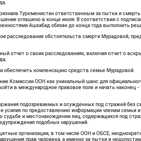
да,
 признала Туркменистан ответственным за пытки и смерть
ешение оглашено в конце июля. В соответствии с подпи
нностями Ашхабад обязан до конца года выполнить реше
ное расследование обстоятельств смерти Мурадовой, пре
ный отчет о своих расследованиях, включая отчет о вскр
да;
я и обеспечить компенсацию средств семье Мурадовой.
ие Комиссии ООН как уникальный шанс для официального
ойти в международное правовое поле и начать наконец - 
держания подозреваемых и осужденных под стражей без с
ые усилия по предоставлению информации членам семьи 
 судьбе и местонахождении лиц, содержащихся под страж
редупреждения подобных нарушений.
тные организации, в том числе ООН и ОБСЕ, неоднократ
арушения прав человека, а именно за пытки и недопусти