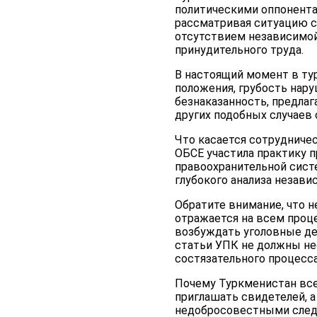
политическими оппонентам
рассматривая ситуацию с
отсутствием независимой
принудительного труда.
В настоящий момент в ту
положения, грубость нар
безнаказанность, предла
других подобных случаев
Что касается сотрудниче
ОБСЕ участила практику 
правоохранительной систе
глубокого анализа незав
Обратите внимание, что 
отражается на всем проц
возбуждать уголовные дел
статьи УПК не должны не
состязательного процесса
Почему Туркменистан все
приглашать свидетелей, 
недобросовестными следо