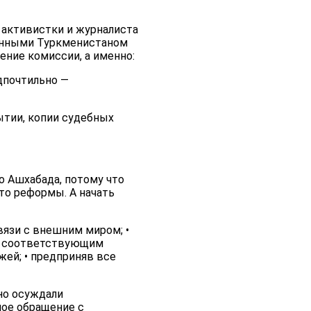
 активистки и журналиста
санными Туркменистаном
ние комиссии, а именно:
дпочтильно —
ытии, копии судебных
 Ашхабада, потому что
то реформы. А начать
вязи с внешним миром; •
и соответствующим
ей; • предприняв все
но осуждали
мое обращение с