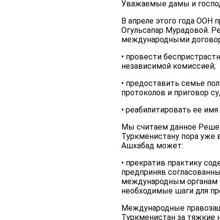
Уважаемые дамы и госпо
В апреле этого года ООН
Огульсапар Мурадовой. Р
международными договоре
• провести беспристраст
независимой комиссией;
• предоставить семье пол
протоколов и приговор су
• реабилитировать ее им
Мы считаем данное Решен
Туркменистану пора уже в
Ашхабад может:
• прекратив практику со
предприняв согласованн
международным органам о
необходимые шаги для п
Международные правозащи
Туркменистан за тяжкие н