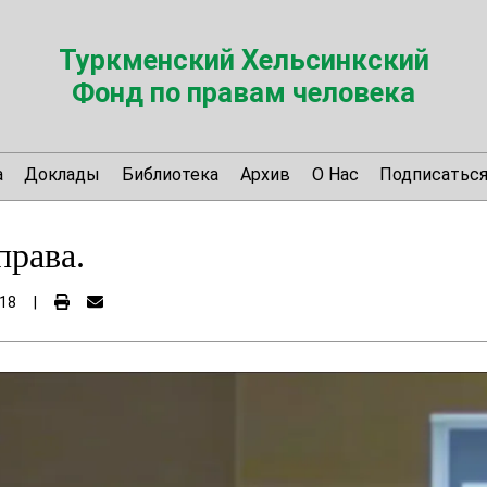
Туркменский Хельсинкский
Фонд по правам человека
а
Доклады
Библиотека
Архив
О Нас
Подписатьс
права.
18
|