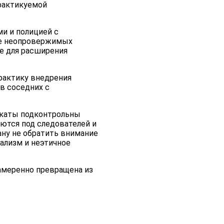
практикуемой
и и полицией с
ве неопровержимых
не для расширения
рактику внедрения
 в соседних с
окаты подконтрольны
аются под следователей и
ну не обратить внимание
ализм и неэтичное
намеренно превращена из