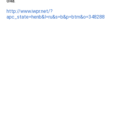
она.
http://www.iwpr.net/?
apc_state=henb&l=ru&s=b&p=btm&o=348288