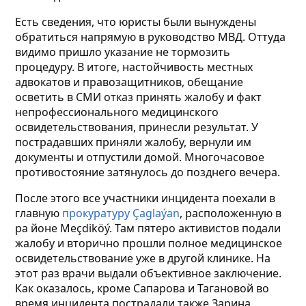
Есть сведения, что юристы были вынуждены
обратиться напрямую в руководство МВД. Оттуда
видимо пришло указание не тормозить
процедуру. В итоге, настойчивость местных
адвокатов и правозащитников, обещание
осветить в СМИ отказ принять жалобу и факт
непрофессионального медицинского
освидетельствования, принесли результат. У
пострадавших приняли жалобу, вернули им
документы и отпустили домой. Многочасовое
противостояние затянулось до позднего вечера.
После этого все участники инцидента поехали в
главную
прокуратуру Çaglaýan
, расположенную в
ра йоне Мeçdiköý. Там пятеро активистов подали
жалобу и вторично прошли полное медицинское
освидетельствование уже в другой клинике. На
этот раз врачи выдали объективное заключение.
Как оказалось, кроме Сапарова и Тагановой во
время инцидента пострадали также Зарина