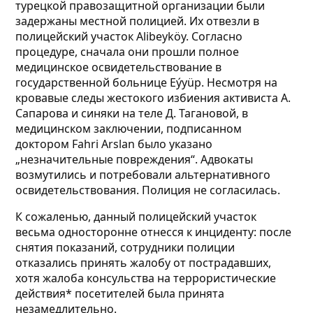
турецкой правозащитной организации были
задержаны местной полицией. Их отвезли в
полицeйский участок Alibeyköy. Согласно
процедуре, сначала они прошли полное
медицинское освидетельствование в
государственной больнице Eýyüp. Несмотря на
кровавые следы жестокого избиения активиста А.
Сапарова и синяки на теле Д. Тагановой, в
медицинском заключении, подписанном
доктором Fahri Arslan было указано
„незначительные повреждения“. Адвокаты
возмутились и потребовали альтернативного
освидетельствования. Полиция не согласилась.
К сожаленью, данный полицейский участок
весьма односторонне отнесся к инциденту: после
снятия показаний, сотрудники полиции
отказались принять жалобу от пострадавших,
хотя жалоба консульства на террористические
действия* посетителей была принята
незамедлительно.