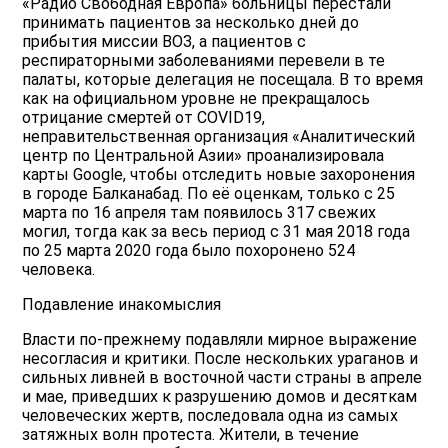
«Радио Свободная Европа» больницы перестали
принимать пациентов за несколько дней до
прибытия миссии ВОЗ, а пациентов с
респираторными заболеваниями перевели в те
палаты, которые делегация не посещала. В то время
как на официальном уровне не прекращалось
отрицание смертей от COVID19,
неправительственная организация «Аналитический
центр по Центральной Азии» проанализировала
карты Google, чтобы отследить новые захоронения
в городе Балканабад. По её оценкам, только с 25
марта по 16 апреля там появилось 317 свежих
могил, тогда как за весь период с 31 мая 2018 года
по 25 марта 2020 года было похоронено 524
человека.
Подавление инакомыслия
Власти по-прежнему подавляли мирное выражение
несогласия и критики. После нескольких ураганов и
сильных ливней в восточной части страны в апреле
и мае, приведших к разрушению домов и десяткам
человеческих жертв, последовала одна из самых
затяжных волн протеста. Жители, в течение