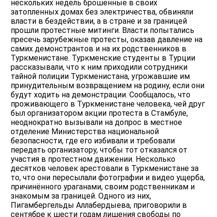
нескольких недель брошенные в своих
затопленных домах без электричества, обвиняли
власти в бездействии, а в стране и за границей
прошли протестные митинги. Власти попытались
пресечь зарубежные протесты, оказав давление на
самих демонстрантов и на их родственников в
Туркменистане. Туркменские студенты в Турции
рассказывали, что к ним приходили сотрудники
тайной полиции Туркменистана, угрожавшие им
принудительным возвращением на родину, если они
будут ходить на демонстрации. Сообщалось, что
проживающего в Туркменистане человека, чей друг
был организатором акции протеста в Стамбуле,
неоднократно вызывали на допрос в местное
отделение Министерства национальной
безопасности, где его избивали и требовали
передать организатору, чтобы тот отказался от
участия в протестном движении. Несколько
десятков человек арестовали в Туркменистане за
то, что они пересылали фотографии и видео ущерба,
причинённого ураганами, своим родственникам и
знакомым за границей. Одного из них,
Пигамбергельды Аллабердыева, приговорили в
сентябре к шести годам лишения свободы по