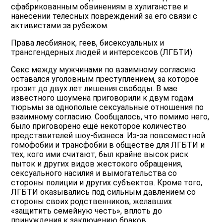
сфабрикованным обвинениям в хулиганстве и
нанесении телесных повреждений за его связи с
активистами за рубежом.
Права лесбиянок, геев, бисексуальных и
трансгендерных людей и интерсексов (ЛГБТИ)
Секс между мужчинами по взаимному согласию
оставался уголовным преступлением, за которое
грозит до двух лет лишения свободы. В мае
известного шоумена приговорили к двум годам
тюрьмы за однополые сексуальные отношения по
взаимному согласию. Сообщалось, что помимо него,
было приговорено ещё некоторое количество
представителей шоу-бизнеса. Из-за повсеместной
гомофобии и трансфобии в обществе для ЛГБТИ и
тех, кого ими считают, был крайне высок риск
пыток и других видов жестокого обращения,
сексуального насилия и вымогательства со
стороны полиции и других субъектов. Кроме того,
ЛГБТИ оказывались под сильным давлением со
стороны своих родственников, желавших
«защитить семейную честь», вплоть до
принуждения к заключению браков.