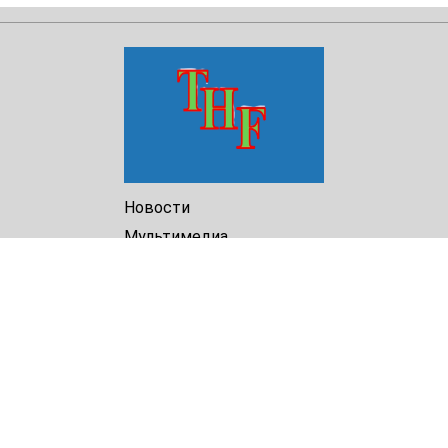
Новости
Мультимедиа
Доклады
Библиотека
Архив
О Нас
Turkmenistan Helsinki
Foundation for Human Rights