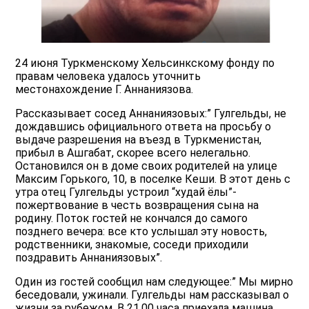
24 июня Туркменскому Хельсинкскому фонду по
правам человека удалось уточнить
местонахождение Г. Аннаниязова.
Рассказывает сосед Аннаниязовых:” Гулгельды, не
дождавшись официального ответа на просьбу о
выдаче разрешения на въезд в Туркменистан,
прибыл в Ашгабат, скорее всего нелегально.
Остановился он в доме своих родителей на улице
Максим Горького, 10, в поселке Кеши. В этот день с
утра отец Гулгельды устроил “худай ёлы”-
пожертвование в честь возвращения сына на
родину. Поток гостей не кончался до самого
позднего вечера: все кто услышал эту новость,
родственники, знакомые, соседи приходили
поздравить Аннаниязовых”.
Один из гостей сообщил нам следующее:” Мы мирно
беседовали, ужинали. Гулгельды нам рассказывал о
жизни за рубежом. В 21.00 часа приехала машина