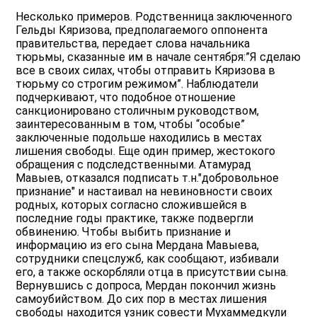
Несколько примеров. Родственница заключенного
Гельды Кяризова, предполагаемого оппонента
правительства, передает слова начальника
тюрьмы, сказанные им в начале сентября:”Я сделаю
все в своих силах, чтобы отправить Кяризова в
тюрьму со строгим режимом”. Наблюдатели
подчеркивают, что подобное отношение
санкционировано столичным руководством,
заинтересованным в том, чтобы “особые”
заключенные подольше находились в местах
лишения свободы. Еще один пример, жестокого
обращения с подследственными. Атамурад
Мавыев, отказался подписать т.н."добровольное
признание" и настаивал на невиновности своих
родных, которых согласно сложившейся в
последние годы практике, также подвергли
обвинению. Чтобы выбить признание и
информацию из его сына Мердана Мавыева,
сотрудники спецслужб, как сообщают, избивали
его, а также оскорбляли отца в присутствии сына.
Вернувшись с допроса, Мердан покончил жизнь
самоубийством. До сих пор в местах лишения
свободы находится узник совести Мухаммедкули