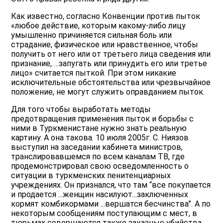
Как известно, согласно Конвенции против пыток
«любое действие, которым какому-либо лицу
умышленно причиняется сильная боль или
страдание, физическое или нравственное, чтобы
получить от него или от третьего лица сведения или
признание, …запугать или принудить его или третье
лицо» считается пыткой. При этом никакие
исключительные обстоятельства или чрезвычайное
положение, не могут служить оправданием пыток.
Для того чтобы выработать методы
предотвращения применения пыток и борьбы с
ними в Туркменистане нужно знать реальную
картину. А она такова. 10 июля 2005г. С. Ниязов
выступил на заседании кабинета министров,
транслировавшемся по всем каналам ТВ, где
продемонстрировал свою осведомленность о
ситуации в туркменских пенитенциарных
учреждениях. Он признался, что там “все покупается
и продается ...женщин насилуют...заключенных
кормят комбикормами ...вершатся бесчинства”. А по
некоторым сообщениям поступающим с мест, в
тюрьмах совершаются также заказные убийства.