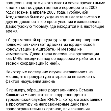
процессы над теми, кого власти сочли причастными
к попытке государственного переворота в 2002
году. Позже, в апреле 2003 года, Гурбанбиби
Атаджанова была осуждена за вымогательство и
другие должностные преступления и заключена в
Дашогузскую тюрьму, где находится и в настоящее
время.
«У туркменской прокуратуры до сих пор широкие
полномочия,- считает адвокат из юридической
консультации в Ашгабате.- И методы не
изменились. Даже такая всесильная организация,
как МНБ, находится под ее надзором и работает в
тесной координации [с ней]».
Некоторые последние случаи наталкивают на
мысль, что прокуратура старается не замечать
фактов нарушения закона.
К примеру, обращения родственников Османа
Халлыева – внештатного корреспондента
туркменской службы RFE/RL, которые жаловались
в прокуратуру на неправомерные действия
правоохранительных органов, или заявления