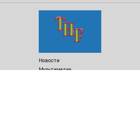
Новости
Мультимедиа
Доклады
Библиотека
Архив
О Нас
Turkmenistan Helsinki
Foundation for Human Rights