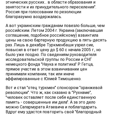
этнических русских... в области образования и
занятости и их принудительного переселения".
Россия при голосовании по резолюции
благоразумно воздержалась.
А вот украинским гражданам повезло больше, чем
российским. Летом 2004 г. Украина (заключавшая
соглашение, подобное российскому) взвинтила
цены на свою бартерную продукцию в пять-десять
раз. Лишь в декабре Туркменбаши узрел сие,
повысил в ответ цену до $ 60 с начала 2005 г., но
было уже поздно. По сведениям руководителя
исследовательской группы по России и СНГ
немецкого фонда "Наука и политика" Р. Гетца,
прямое участие в этом взвинчивании цен
принимали компании, так или иначе
аффилированные с Юлией Тимошенко.
Вот и стал "отец туркмен" спонсором "оранжевой
революции". Что ж, как сказано в "Рухнаме",
"человек оставляет после себя единственную
память - совершенные им дела". А за это дело
можно Сапармурата Атаевича и поблагодарить.
Вдруг ему удастся повторить свой "благородный