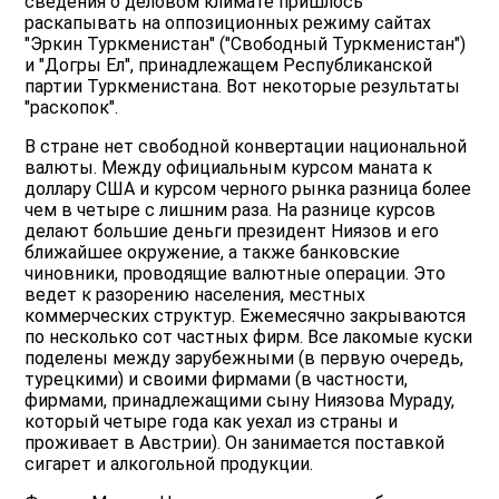
сведения о деловом климате пришлось
раскапывать на оппозиционных режиму сайтах
"Эркин Туркменистан" ("Свободный Туркменистан")
и "Догры Ел", принадлежащем Республиканской
партии Туркменистана. Вот некоторые результаты
"раскопок".
В стране нет свободной конвертации национальной
валюты. Между официальным курсом маната к
доллару США и курсом черного рынка разница более
чем в четыре с лишним раза. На разнице курсов
делают большие деньги президент Ниязов и его
ближайшее окружение, а также банковские
чиновники, проводящие валютные операции. Это
ведет к разорению населения, местных
коммерческих структур. Ежемесячно закрываются
по несколько сот частных фирм. Все лакомые куски
поделены между зарубежными (в первую очередь,
турецкими) и своими фирмами (в частности,
фирмами, принадлежащими сыну Ниязова Мураду,
который четыре года как уехал из страны и
проживает в Австрии). Он занимается поставкой
сигарет и алкогольной продукции.