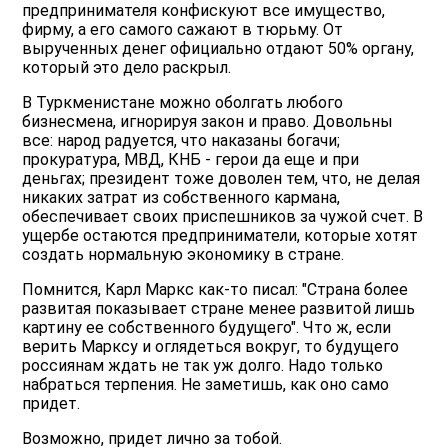
предпринимателя конфискуют все имущество,
фирму, а его самого сажают в тюрьму. От
вырученных денег официально отдают 50% органу,
который это дело раскрыл.
В Туркменистане можно оболгать любого
бизнесмена, игнорируя закон и право. Довольны
все: народ радуется, что наказаны богачи;
прокуратура, МВД, КНБ - герои да еще и при
деньгах; президент тоже доволен тем, что, не делая
никаких затрат из собственного кармана,
обеспечивает своих приспешников за чужой счет. В
ущербе остаются предприниматели, которые хотят
создать нормальную экономику в стране.
Помнится, Карл Маркс как-то писал: "Страна более
развитая показывает стране менее развитой лишь
картину ее собственного будущего". Что ж, если
верить Марксу и оглядеться вокруг, то будущего
россиянам ждать не так уж долго. Надо только
набраться терпения. Не заметишь, как оно само
придет.
Возможно, придет лично за тобой.