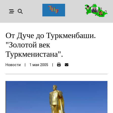
От Дуче до Туркменбаши.
"Золотой век
Туркменистана".
Новости
|
1 мая 2005
|