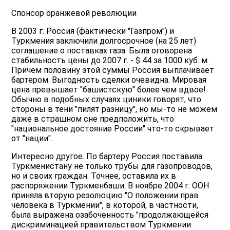
Спонсор оранжевой революции
В 2003 г. Россия (фактически "Газпром") и
Туркмения заключили долгосрочное (на 25 лет)
соглашение о поставках газа. Была оговорена
стабильность цены до 2007 г. - $ 44 за 1000 куб. м.
Причем половину этой суммы Россия выплачивает
бартером. Выгодность сделки очевидна. Мировая
цена превышает "башистскую" более чем вдвое!
Обычно в подобных случаях циники говорят, что
стороны в тени "пилят разницу", но мы-то не можем
даже в страшном сне предположить, что
"национальное достояние России" что-то скрывает
от "нации".
Интересно другое. По бартеру Россия поставила
Туркменистану не только трубы для газопроводов,
но и своих граждан. Точнее, оставила их в
распоряжении Туркменбаши. В ноябре 2004 г. ООН
приняла вторую резолюцию "О положении прав
человека в Туркмении", в которой, в частности,
была выражена озабоченность "продолжающейся
дискриминацией правительством Туркмении