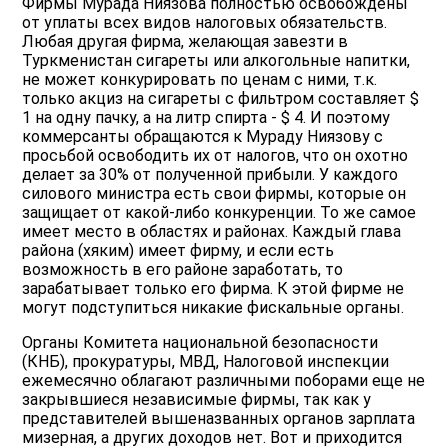
Фирмы Мурада Ниязова полностью освобождены
от уплаты всех видов налоговых обязательств.
Любая другая фирма, желающая завезти в
Туркменистан сигареты или алкогольные напитки,
не может конкурировать по ценам с ними, т.к.
только акциз на сигареты с фильтром составляет $
1 на одну пачку, а на литр спирта - $ 4. И поэтому
коммерсанты обращаются к Мураду Ниязову с
просьбой освободить их от налогов, что он охотно
делает за 30% от полученной прибыли. У каждого
силового министра есть свои фирмы, которые он
защищает от какой-либо конкуренции. То же самое
имеет место в областях и районах. Каждый глава
района (хяким) имеет фирму, и если есть
возможность в его районе заработать, то
зарабатывает только его фирма. К этой фирме не
могут подступиться никакие фискальные органы.
Органы Комитета национальной безопасности
(КНБ), прокуратуры, МВД, Налоговой инспекции
ежемесячно облагают различными поборами еще не
закрывшиеся независимые фирмы, так как у
представителей вышеназванных органов зарплата
мизерная, а других доходов нет. Вот и приходится