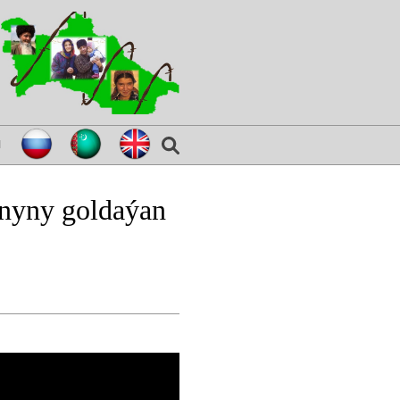
я
nyny goldaýan