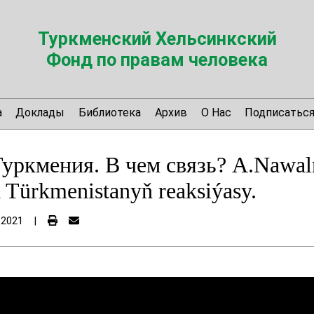
Туркменский Хельсинкский
Фонд по правам человека
а
Доклады
Библиотека
Архив
О Нас
Подписатьс
уркмения. В чем связь? A.Nawal
 Türkmenistanyň reaksiýasy.
 2021
|