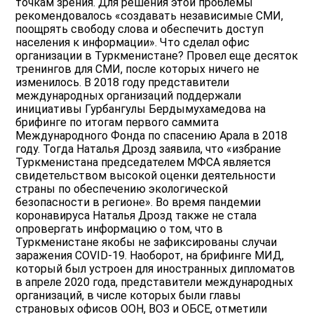
точкам зрения. Для решения этой проблемы
рекомендовалось «создавать независимые СМИ,
поощрять свободу слова и обеспечить доступ
населения к информации». Что сделал офис
организации в Туркменистане? Провел еще десяток
тренингов для СМИ, после которых ничего не
изменилось. В 2018 году представители
международных организаций поддержали
инициативы Гурбангулы Бердымухамедова на
брифинге по итогам первого саммита
Международного Фонда по спасению Арала в 2018
году. Тогда Наталья Дрозд заявила, что «избрание
Туркменистана председателем МФСА является
свидетельством высокой оценки деятельности
страны по обеспечению экологической
безопасности в регионе». Во время пандемии
коронавируса Наталья Дрозд также не стала
опровергать информацию о том, что в
Туркменистане якобы не зафиксированы случаи
заражения COVID-19. Наоборот, на брифинге МИД,
который был устроен для иностранных дипломатов
в апреле 2020 года, представители международных
организаций, в числе которых были главы
страновых офисов ООН, ВОЗ и ОБСЕ, отметили