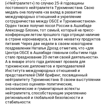
(«Нейтралитет») по случаю 25-й годовщины
постоянного нейтралитета Туркменистана. Свою
медаль она получила «за вклад в развитие
международных отношений и укрепление
сотрудничества между ОБСЕ и Туркменистаном».
Орден также получил посол России в Ашхабаде
Александр Блохин, тот самый, который на пресс-
конференции летом прошлого года отрицал наличие
в стране коронавируса, а также нехватку продуктов
питания. Через две недели в своем новогоднем
поздравлении Наталья Дрозд отметила, что «для
Центра ОБСЕ в Ашхабаде главным событием года
стало празднование 20-летия своей деятельности».
А в январе этого года дипломат провела для
туркменских дипломатов и преподавателей
Института международных отношений и
представителей СМИ брифинг, посвященный
нейтралитету Туркменистана. В своем выступлении
она «высоко оценила» политические,
экономические и гуманитарные аспекты
нейтралитета, способствующие укреплению
региональной и глобальной безопасности и
стабильности.