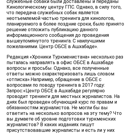
служебные собаки были доставлены и переданы
Кинологическому центру ГПС. Однако, в силу того,
что передача служебных собак является
неотъемлемой частью тренинга для кинологов,
планируемого в более поздние сроки, было принято
решение отложить публикацию данного
информационного сообщения до проведения
вышеупомянутого тренинга. С наилучшими
пожеланиями. Центр ОБСЕ в Ашхабаде».
Редакция «Хроники Туркменистана» несколько раз
пыталась направлять в офис ОБСЕ в Ашхабаде
вопросы и просьбы. Однако, все полученные
ответы можно охарактеризовать лишь словом
«отписка».Например, обращение в ОБСЕ с
вопросами по поводу тренинга в 2017 году:
Запрос:«Центр ОБСЕ в Ашхабаде регулярно
проводит тренинги для местных журналистов. На
днях был проведен обучающий курс по правам и
обязанностям журналистов. Не могли бы вы
ответить на несколько вопросов на эту тему? Что
вы думаете об уровне подготовки туркменских
журналистов? В каких изданиях пишут
присутствовавшие журналисты и есть ли у них