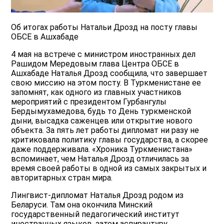
Об итогах работы Натальи Дрозд на посту главы
ОБСЕ в Ашхабадe
4 мая на встрече с министром иностранных дел
Рашидом Мередовым глава Центра ОБСЕ в
Ашхабаде Наталья Дрозд сообщила, что завершает
свою миссию на этом посту. В Туркменистане ее
запомнят, как одного из главных участников
мероприятий с президентом Гурбангулы
Бердымухамедова, будь то День туркменской
дыни, высадка саженцев или открытие нового
объекта. За пять лет работы дипломат ни разу не
критиковала политику главы государства, а скорее
даже поддерживала. «Хроника Туркменистана»
вспоминает, чем Наталья Дрозд отличилась за
время своей работы в одной из самых закрытых и
авторитарных стран мира.
Лингвист-дипломат Наталья Дрозд родом из
Беларуси. Там она окончила Минский
государственный педагогический институт
иностранных языков, затем аспирантуру