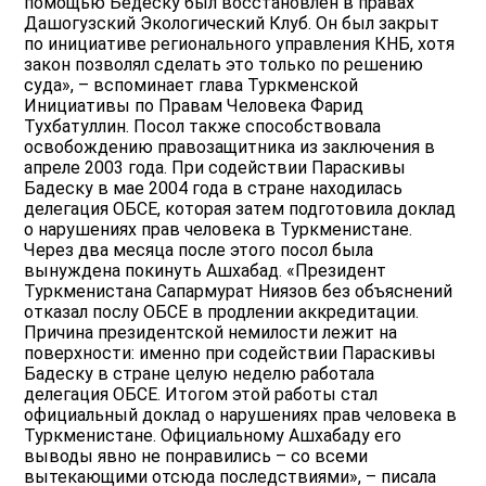
помощью Бедеску был восстановлен в правах
Дашогузский Экологический Клуб. Он был закрыт
по инициативе регионального управления КНБ, хотя
закон позволял сделать это только по решению
суда», – вспоминает глава Туркменской
Инициативы по Правам Человека Фарид
Тухбатуллин. Посол также способствовала
освобождению правозащитника из заключения в
апреле 2003 года. При содействии Параскивы
Бадеску в мае 2004 года в стране находилась
делегация ОБСЕ, которая затем подготовила доклад
о нарушениях прав человека в Туркменистане.
Через два месяца после этого посол была
вынуждена покинуть Ашхабад. «Президент
Туркменистана Сапармурат Ниязов без объяснений
отказал послу ОБСЕ в продлении аккредитации.
Причина президентской немилости лежит на
поверхности: именно при содействии Параскивы
Бадеску в стране целую неделю работала
делегация ОБСЕ. Итогом этой работы стал
официальный доклад о нарушениях прав человека в
Туркменистане. Официальному Ашхабаду его
выводы явно не понравились – со всеми
вытекающими отсюда последствиями», – писала