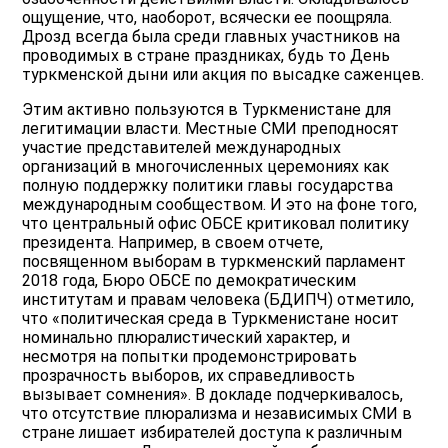
ощущение, что, наоборот, всячески ее поощряла.
Дрозд всегда была среди главных участников на
проводимых в стране праздниках, будь то День
туркменской дыни или акция по высадке саженцев.
Этим активно пользуются в Туркменистане для
легитимации власти. Местные СМИ преподносят
участие представителей международных
организаций в многочисленных церемониях как
полную поддержку политики главы государства
международным сообществом. И это на фоне того,
что центральный офис ОБСЕ критиковал политику
президента. Например, в своем отчете,
посвященном выборам в туркменский парламент
2018 года, Бюро ОБСЕ по демократическим
институтам и правам человека (БДИПЧ) отметило,
что «политическая среда в Туркменистане носит
номинально плюралистический характер, и
несмотря на попытки продемонстрировать
прозрачность выборов, их справедливость
вызывает сомнения». В докладе подчеркивалось,
что отсутствие плюрализма и независимых СМИ в
стране лишает избирателей доступа к различным