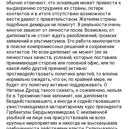
обычно отвечают, что эскалация может привести к
выдворению сотрудника из страны, потере
контактов и в итоге отсутствию возможности
вести диалог с правительством. Жителям страны
подобные демарши не помогут. В реальности очень
многое зависит от личности посла. Возможно, от
дипломата не стоит ждать разоблачений, громких
заявлений и ультиматумов. Его работа заключается
в поиске компромиссных решений и сохранении
контактов. Но если дипломат не может (из-за
личностных качеств, условий, которые поставила
принимающая сторона или головной офис, или по
какой-либо другой причине) активно
противодействовать политике властей, то вполне
нормально ожидать, что он, по крайней мере, не
будет эту политику активно поддерживать. О
Наталье Дрозд такого сказать, к сожалению, нельзя.
Ее в Туркменистане запомнят, как дипломата
бездействовавшего, а иногда и содействовавшего
ужесточающемуся авторитарному курс президента
Гурбангулы Бердымухамедова. С неизменной
улыбкой на лице она присутствовала на всех
крупных мероприятиях и никогда не высказывала
озабоченности действиями власти. Складывалось