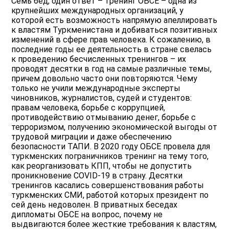
Семь бед, один ответ – тренинг ОБСЕ – одна из
крупнейших международных организаций, у
которой есть возможность напрямую апеллировать
к властям Туркменистана и добиваться позитивных
изменений в сфере прав человека. К сожалению, в
последние годы ее деятельность в стране свелась
к проведению бесчисленных тренингов – их
проводят десятки в год на самые различные темы,
причем довольно часто они повторяются. Чему
только не учили международные эксперты
чиновников, журналистов, судей и студентов:
правам человека, борьбе с коррупцией,
противодействию отмыванию денег, борьбе с
терроризмом, получению экономической выгоды от
трудовой миграции и даже обеспечению
безопасности ТАПИ. В 2020 году ОБСЕ провела для
туркменских пограничников тренинг на тему того,
как реорганизовать КПП, чтобы не допустить
проникновение COVID-19 в страну. Десятки
тренингов касались совершенствования работы
туркменских СМИ, работой которых президент по
сей день недоволен. В приватных беседах
дипломаты ОБСЕ на вопрос, почему не
выдвигаются более жесткие требования к властям,