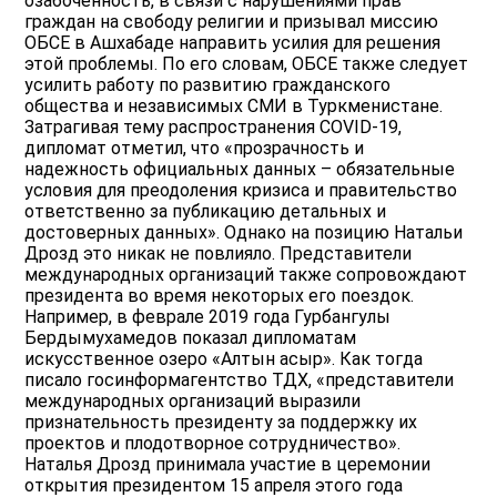
озабоченность, в связи с нарушениями прав
граждан на свободу религии и призывал миссию
ОБСЕ в Ашхабаде направить усилия для решения
этой проблемы. По его словам, ОБСЕ также следует
усилить работу по развитию гражданского
общества и независимых СМИ в Туркменистане.
Затрагивая тему распространения СOVID-19,
дипломат отметил, что «прозрачность и
надежность официальных данных – обязательные
условия для преодоления кризиса и правительство
ответственно за публикацию детальных и
достоверных данных». Однако на позицию Натальи
Дрозд это никак не повлияло. Представители
международных организаций также сопровождают
президента во время некоторых его поездок.
Например, в феврале 2019 года Гурбангулы
Бердымухамедов показал дипломатам
искусственное озеро «Алтын асыр». Как тогда
писало госинформагентство ТДХ, «представители
международных организаций выразили
признательность президенту за поддержку их
проектов и плодотворное сотрудничество».
Наталья Дрозд принимала участие в церемонии
открытия президентом 15 апреля этого года