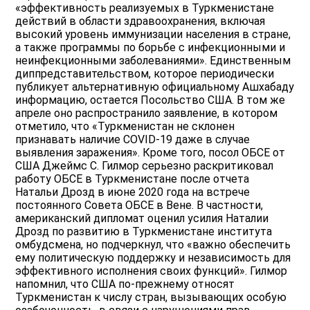
«эффективность реализуемых в Туркменистане
действий в области здравоохранения, включая
высокий уровень иммунизации населения в стране,
а также программы по борьбе с инфекционными и
неинфекционными заболеваниями». Единственным
диппредставительством, которое периодически
публикует альтернативную официальному Ашхабаду
информацию, остается Посольство США. В том же
апреле оно распространило заявление, в котором
отметило, что «Туркменистан не склонен
признавать наличие COVID-19 даже в случае
выявления заражения». Кроме того, посол ОБСЕ от
США Джеймс С. Гилмор серьезно раскритиковал
работу ОБСЕ в Туркменистане после отчета
Натальи Дрозд в июне 2020 года на встрече
постоянного Совета ОБСЕ в Вене. В частности,
американский дипломат оценил усилия Наталии
Дрозд по развитию в Туркменистане института
омбудсмена, но подчеркнул, что «важно обеспечить
ему политическую поддержку и независимость для
эффективного исполнения своих функций». Гилмор
напомнил, что США по-прежнему относят
Туркменистан к числу стран, вызывающих особую