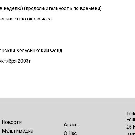
з в неделю) (продолжительность по времени)
тельностью около часа
енский Хельсинкский Фонд
ктября 2003г.
Tur
Fou
Новости
Архив
25 K
Мультимедиа
О Нас
Var