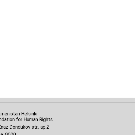
kmenistan Helsinki
ndation for Human Rights
naz Dondukov str., ap.2
na, 9000