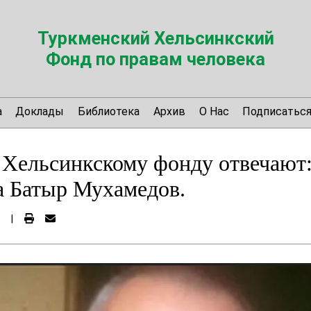
Туркменский Хельсинкский
Фонд по правам человека
а
Доклады
Библиотека
Архив
О Нас
Подписатьс
 Хельсинкскому фонду отвечают
а Батыр Мухамедов.
|