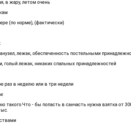
я, в жару, летом очень
икам
ере (по норме), (фактически)
к
санузел, лежак, обеспеченность постельными принадлежн
и, голый лежак, никаких спальных принадлежностей
ере раз в неделю или в три недели
м:
ю такого.Что - бы попасть в санчасть нужна взятка от 300
тыс.
рствами