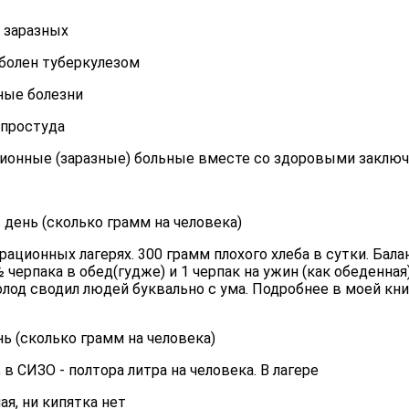
. заразных
болен туберкулезом
ные болезни
 простуда
ционные (заразные) больные вместе со здоровыми закл
в день (сколько грамм на человека)
рационных лагерях. 300 грамм плохого хлеба в сутки. Бал
 ½ черпака в обед(гудже) и 1 черпак на ужин (как обеденна
олод сводил людей буквально с ума. Подробнее в моей кни
ень (сколько грамм на человека)
 в СИЗО - полтора литра на человека. В лагере
ая, ни кипятка нет