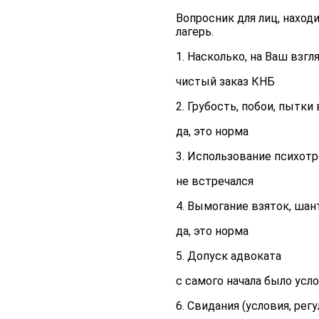
Вопросник для лиц, наход
лагерь.
1. Насколько, на Ваш взг
чистый заказ КНБ
2. Грубость, побои, пытк
да, это норма
3. Использование психот
не встречался
4. Вымогание взяток, шан
да, это норма
5. Допуск адвоката
с самого начала было усл
6. Свидания (условия, ре