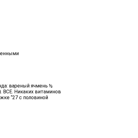
юченными
анда: вареный ячмень ½
я). ВСЕ. Никаких витаминов
жке “27 с половиной