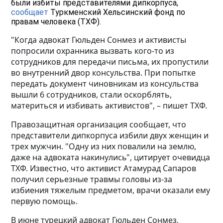
были избиты представителями дипкорпуса,
сообщает
Туркменский Хельсинский фонд по
правам человека (ТХФ).
"Когда адвокат Гюльден Сонмез и активисты
попросили охранника вызвать кого-то из
сотрудников для передачи письма, их пропустили
во внутренний двор консульства. При попытке
передать документ чиновникам из консульства
вышли 6 сотрудников, стали оскорблять,
материться и избивать активистов", – пишет ТХФ.
Правозащитная организация сообщает, что
представители дипкорпуса избили двух женщин и
трех мужчин. "Одну из них повалили на землю,
даже на адвоката накинулись", цитирует очевидца
ТХФ. Известно, что активист Атамурад Сапаров
получил серьезные травмы головы из-за
избиения тяжелым предметом, врачи оказали ему
первую помощь.
В июне турецкий адвокат Гюльден Сонмез,