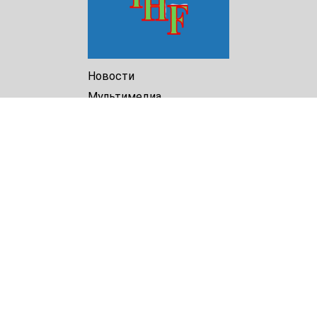
Новости
Мультимедиа
Доклады
Библиотека
Архив
О Нас
Turkmenistan Helsinki
Foundation for Human Rights
25 Knaz Dondukov str., ap.2
Varna, 9000
Bulgaria
Tel.
+359 52 609854