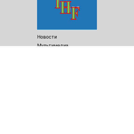
Новости
Мультимедиа
Доклады
Библиотека
Архив
О Нас
Turkmenistan Helsinki
Foundation for Human Rights
25 Knaz Dondukov str., ap.2
Varna, 9000
Bulgaria