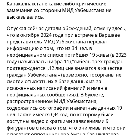
Каракалпакстане какие-либо критические
замечания со стороны МИД Узбекистана не
высказывались.
Опуская сейчас детали обсуждений, отмечу здесь,
что в октября 2024 года при встрече в Варшаве
представитель МИД Узбекистана передал
информацию о том, что из 34 чел. в
неофициальном списке погибших 19 живы (в 2023
году называлась цифра 11),"гибель трех граждан
подтверждается",12 лиц «не значатся в качестве
граждан Узбекистана» (возможно, госорганы не
смогли отыскать их в базе данных из-за
искаженных написаний фамилий и имен в
неофициальных сообщениях). В буклете,
распространенном МИД Узбекистана,
содержались фотографии и анкетные данных 19
чел. Также имелся QR-код, по которому были
доступны видео с краткими заявлениями 9
фигурантов списка о том, что они живы и что они
осуждают оппозиционера Амана Сагидуллаева,