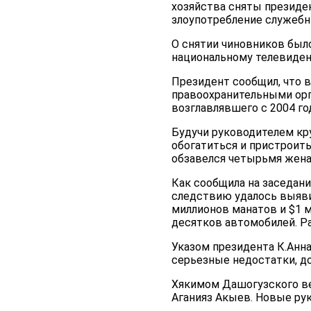
хозяйства сняты президе
злоупотребление служеб
О снятии чиновников было
национальному телевиде
Президент сообщил, что 
правоохранительными орг
возглавлявшего с 2004 го
Будучи руководителем кру
обогатиться и пристроить
обзавелся четырьмя жена
Как сообщила на заседан
следствию удалось выяви
миллионов манатов и $1 м
десятков автомобилей. Ра
Указом президента К.Анн
серьезные недостатки, д
Хякимом Дашогузского ве
Аганияз Акыев. Новые рук