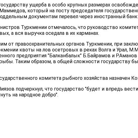
 государству ущерба в особо крупных размерах освобожд
Маммедов, который на посту председателя государствен
поддельным документам перевел через иностранный банк 
нистров Туркмении отмечалось, что руководство комитет
ых, а вся выручка оседала в их карманах.
им от правоохранительных органов Туркмении, при заклю
кмении квоты на лов осетровых в реках Волга и Урал, М
енного предприятия "Балканбалык" Б.Байрамов и Р.Аманов
 рыбы. Таким образом, в общей сложности государству бы
ударственного комитета рыбного хозяйства назначен Ко
Ниязов подчеркнул, что государство "будет и впредь вес
уть на народное добро".