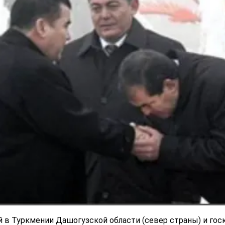
 в Туркмении Дашогузской области (север страны) и гос