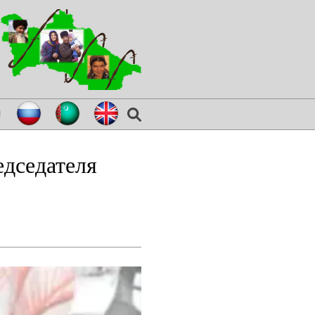
я
едседателя