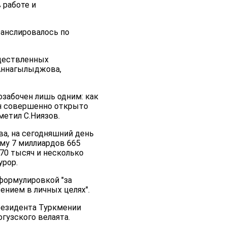
 работе и
ранслировалось по
уществленных
Аннагылыджова,
озабочен лишь одним: как
он совершенно открыто
етил С.Ниязов.
а, на сегодняшний день
му 7 миллиардов 665
270 тысяч и несколько
урор.
формулировкой "за
нием в личных целях".
резидента Туркмении
гузского велаята.