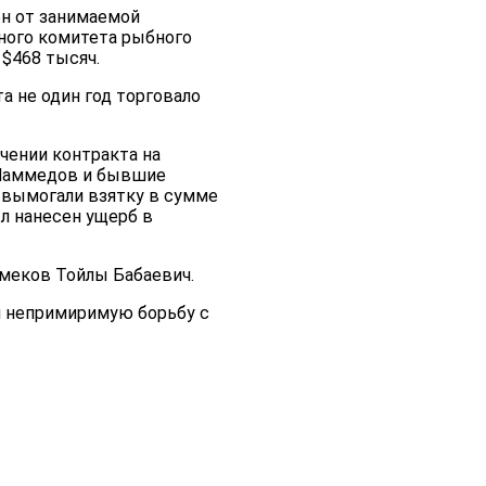
ен от занимаемой
ного комитета рыбного
$468 тысяч.
а не один год торговало
чении контракта на
.Маммедов и бывшие
 вымогали взятку в сумме
л нанесен ущерб в
меков Тойлы Бабаевич.
ти непримиримую борьбу с