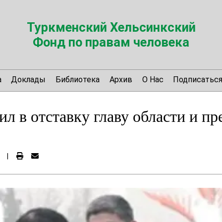
Туркменский Хельсинкский
Фонд по правам человека
а
Доклады
Библиотека
Архив
О Нас
Подписатьс
л в отставку главу области и пр
|