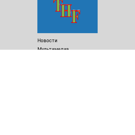
Новости
Мультимедиа
Доклады
Библиотека
Архив
О Нас
Turkmenistan Helsinki
Foundation for Human Rights
25 Knaz Dondukov str., ap.2
Varna, 9000
Bulgaria