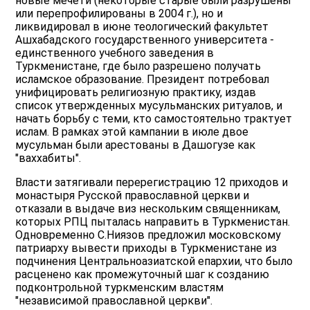
новые мечети (некоторые старые были разрушены
или перепрофилированы в 2004 г.), но и
ликвидировал в июне теологический факультет
Ашхабадского государственного университета -
единственного учебного заведения в
Туркменистане, где было разрешено получать
исламское образование. Президент потребовал
унифицировать религиозную практику, издав
список утвержденных мусульманских ритуалов, и
начать борьбу с теми, кто самостоятельно трактует
ислам. В рамках этой кампании в июле двое
мусульман были арестованы в Дашогузе как
"ваххабиты".
Власти затягивали перерегистрацию 12 приходов и
монастыря Русской православной церкви и
отказали в выдаче виз нескольким священникам,
которых РПЦ пыталась направить в Туркменистан.
Одновременно С.Ниязов предложил московскому
патриарху вывести приходы в Туркменистане из
подчинения Центральноазиатской епархии, что было
расценено как промежуточный шаг к созданию
подконтрольной туркменским властям
"независимой православной церкви".