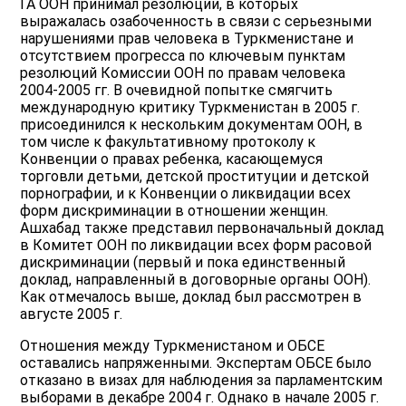
ГА ООН принимал резолюции, в которых
выражалась озабоченность в связи с серьезными
нарушениями прав человека в Туркменистане и
отсутствием прогресса по ключевым пунктам
резолюций Комиссии ООН по правам человека
2004-2005 гг. В очевидной попытке смягчить
международную критику Туркменистан в 2005 г.
присоединился к нескольким документам ООН, в
том числе к факультативному протоколу к
Конвенции о правах ребенка, касающемуся
торговли детьми, детской проституции и детской
порнографии, и к Конвенции о ликвидации всех
форм дискриминации в отношении женщин.
Ашхабад также представил первоначальный доклад
в Комитет ООН по ликвидации всех форм расовой
дискриминации (первый и пока единственный
доклад, направленный в договорные органы ООН).
Как отмечалось выше, доклад был рассмотрен в
августе 2005 г.
Отношения между Туркменистаном и ОБСЕ
оставались напряженными. Экспертам ОБСЕ было
отказано в визах для наблюдения за парламентским
выборами в декабре 2004 г. Однако в начале 2005 г.