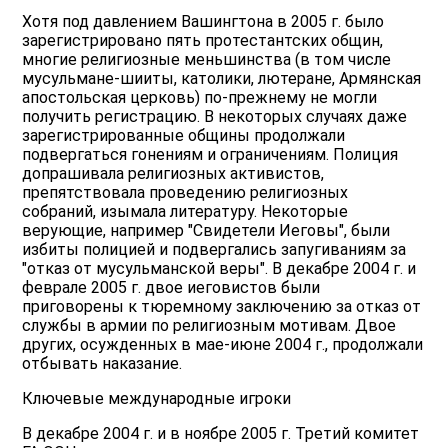
Хотя под давлением Вашингтона в 2005 г. было
зарегистрировано пять протестантских общин,
многие религиозные меньшинства (в том числе
мусульмане-шииты, католики, лютеране, Армянская
апостольская церковь) по-прежнему не могли
получить регистрацию. В некоторых случаях даже
зарегистрированные общины продолжали
подвергаться гонениям и ограничениям. Полиция
допрашивала религиозных активистов,
препятствовала проведению религиозных
собраний, изымала литературу. Некоторые
верующие, например "Свидетели Иеговы", были
избиты полицией и подвергались запугиваниям за
"отказ от мусульманской веры". В декабре 2004 г. и
феврале 2005 г. двое иеговистов были
приговорены к тюремному заключению за отказ от
службы в армии по религиозным мотивам. Двое
других, осужденных в мае-июне 2004 г., продолжали
отбывать наказание.
Ключевые международные игроки
В декабре 2004 г. и в ноябре 2005 г. Третий комитет