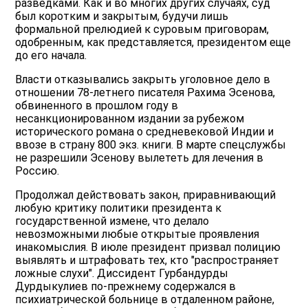
разведками. Как и во многих других случаях, суд
был коротким и закрытым, будучи лишь
формальной прелюдией к суровым приговорам,
одобренным, как представляется, президентом еще
до его начала.
Власти отказывались закрыть уголовное дело в
отношении 78-летнего писателя Рахима Эсенова,
обвиненного в прошлом году в
несанкционированном издании за рубежом
исторического романа о средневековой Индии и
ввозе в страну 800 экз. книги. В марте спецслужбы
не разрешили Эсенову вылететь для лечения в
Россию.
Продолжал действовать закон, приравнивающий
любую критику политики президента к
государственной измене, что делало
невозможными любые открытые проявления
инакомыслия. В июле президент призвал полицию
выявлять и штрафовать тех, кто "распространяет
ложные слухи". Диссидент Гурбандурды
Дурдыкулиев по-прежнему содержался в
психиатрической больнице в отдаленном районе,