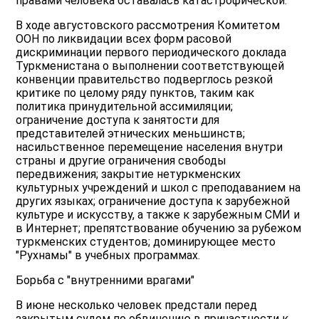
правами человека оставалась катастрофической.
В ходе августовского рассмотрения Комитетом
ООН по ликвидации всех форм расовой
дискриминации первого периодического доклада
Туркменистана о выполнении соответствующей
конвенции правительство подверглось резкой
критике по целому ряду пунктов, таким как
политика принудительной ассимиляции;
ограничение доступа к занятости для
представителей этнических меньшинств;
насильственное перемещение населения внутри
страны и другие ограничения свободы
передвижения; закрытие нетуркменских
культурных учреждений и школ с преподаванием на
других языках; ограничение доступа к зарубежной
культуре и искусству, а также к зарубежным СМИ и
в Интернет; препятствование обучению за рубежом
туркменских студентов; доминирующее место
"Рухнамы" в учебных программах.
Борьба с "внутренними врагами"
В июне несколько человек предстали перед
закрытым судом по обвинению в причастности к