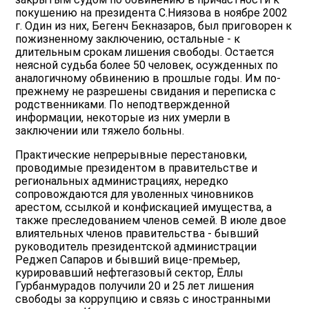
покушению на президента С.Ниязова в ноябре 2002
г. Один из них, Бегенч Бекназаров, был приговорен к
пожизненному заключению, остальные - к
длительным срокам лишения свободы. Остается
неясной судьба более 50 человек, осужденных по
аналогичному обвинению в прошлые годы. Им по-
прежнему не разрешены свидания и переписка с
родственниками. По неподтвержденной
информации, некоторые из них умерли в
заключении или тяжело больны.
Практические непрерывные перестановки,
проводимые президентом в правительстве и
региональных администрациях, нередко
сопровождаются для уволенных чиновников
арестом, ссылкой и конфискацией имущества, а
также преследованием членов семей. В июле двое
влиятельных членов правительства - бывший
руководитель президентской администрации
Реджеп Сапаров и бывший вице-премьер,
курировавший нефтегазовый сектор, Ёллы
Гурбанмурадов получили 20 и 25 лет лишения
свободы за коррупцию и связь с иностранными