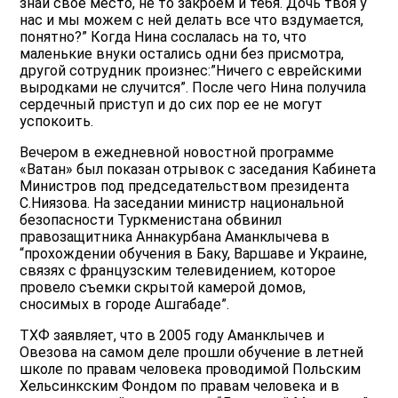
знай свое место, не то закроем и тебя. Дочь твоя у
нас и мы можем с ней делать все что вздумается,
понятно?” Когда Нина сослалась на то, что
маленькие внуки остались одни без присмотра,
другой сотрудник произнес:”Ничего с еврейскими
выродками не случится”. После чего Нина получила
сердечный приступ и до сих пор ее не могут
успокоить.
Вечером в ежедневной новостной программе
«Ватан» был показан отрывок с заседания Кабинета
Министров под председательством президента
С.Ниязова. На заседании министр национальной
безопасности Туркменистана обвинил
правозащитника Аннакурбана Аманклычева в
“прохождении обучения в Баку, Варшаве и Украине,
связях с французским телевидением, которое
провело съемки скрытой камерой домов,
сносимых в городе Ашгабаде”.
ТХФ заявляет, что в 2005 году Аманклычев и
Овезова на самом деле прошли обучение в летней
школе по правам человека проводимой Польским
Хельсинкским Фондом по правам человека и в