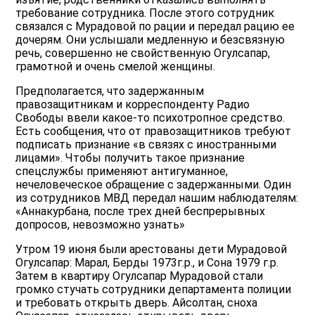
требование сотрудника. После этого сотрудник
связался с Мурадовой по рации и передал рацию ее
дочерям. Они услышали медленную и безсвязную
речь, совершенно не свойственную Огулсапар,
грамотной и очень смелой женщины.
Предполагается, что задержанным
правозащитникам и корреспонденту Радио
Свободы ввели какоe-то психотропное средство.
Есть сообщения, что от правозащитников требуют
подписать признание «в связях с иностранными
лицами». Чтобы получить такое признание
спецслужбы применяют антигуманное,
нечеловеческое обращение с задержанными. Один
из сотрудников МВД передал нашим наблюдателям:
«Аннакурбана, после трех дней беспрерывных
допросов, невозможно узнать»
Утром 19 июня были арестованы дети Мурадовой
Огулсапар: Марал, Берды 1973г.р., и Сона 1979 г.р.
Затем в квартиру Огулсапар Мурадовой стали
громко стучать сотрудники департамента полиции
и требовать открыть дверь. Айсолтан, сноха