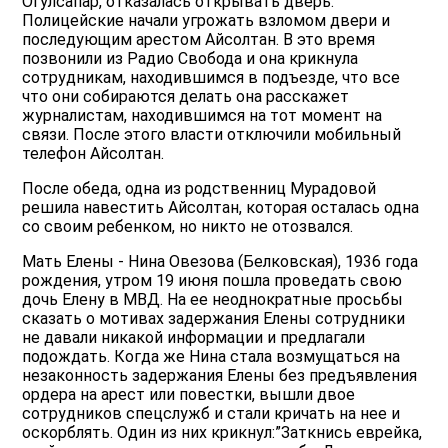
Огулсапар, отказалась открывать дверь.
Полицейские начали угрожать взломом двери и
последующим арестом Айсолтан. В это время
позвонили из Радио Свобода и она крикнула
сотрудникам, находившимся в подъезде, что все
что они собираются делать она расскажет
журналистам, находившимся на тот момент на
связи. После этого власти отключили мобильный
телефон Айсолтан.
После обеда, одна из родственниц Мурадовой
решила навестить Айсолтан, которая осталась одна
со своим ребенком, но никто не отозвался.
Мать Елены - Нина Овезова (Белковская), 1936 года
рождения, утром 19 июня пошла проведать свою
дочь Елену в МВД. На ее неоднократные просьбы
сказать о мотивах задержания Елены сотрудники
не давали никакой информации и предлагали
подождать. Когда же Нина стала возмущаться на
незаконность задержания Елены без предъявления
ордера на арест или повестки, вышли двое
сотрудников спецслужб и стали кричать на нее и
оскорблять. Один из них крикнул:”Заткнись еврейка,