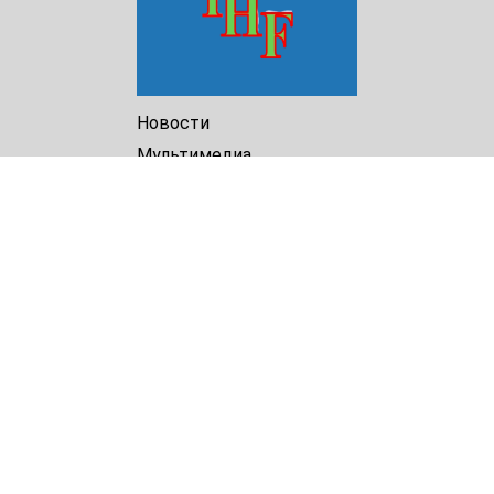
Новости
Мультимедиа
Доклады
Библиотека
Архив
О Нас
Turkmenistan Helsinki
Foundation for Human Rights
25 Knaz Dondukov str., ap.2
Varna, 9000
Bulgaria
Tel.
+359 52 609854