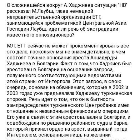
О сложившейся вокруг А. Хаджиева ситуации "НВ"
рассказал М.Лаубш, глава немецкой
неправительственной организации ЕТГ,
занимающейся проблематикой Центральной Азии.
Господин Лаубш, идет ли речь об экстрадиции
известного оппозиционера?
МЛ: ЕТГ сейчас не может прокомментировать все
это дело, поскольку мы не знаем детально, в чем
состоят точные основания ареста Аннадурды
Хаджиева в Болгарии. Факт в том, что Хаджиев был
арестован в Болгарии на основании запроса,
полученного соответствующими ведомствами
этой страны от Интерпола. Этот запрос, в свою
очередь, основан на обвинениях, которые в 2002 и
2003 годах уже предъявляла Хаджиеву туркменская
сторона. Речь идет о том, что он в бытность
зампредседателя туркменского Центробанка имел
отношение к незаконным финансовым операциям.
Его уже в связи с этим арестовывали в Болгарии, и
освобождали по решению районного суда в Варне,
который признал ордер на арест, выданный тогда
Интерполом, основанным лишь на желании