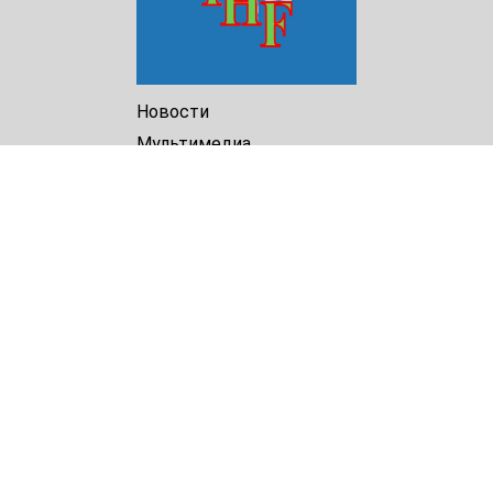
Новости
Мультимедиа
Доклады
Библиотека
Архив
О Нас
Turkmenistan Helsinki
Foundation for Human Rights
25 Knaz Dondukov str., ap.2
Varna, 9000
Bulgaria
Tel.
+359 52 609854