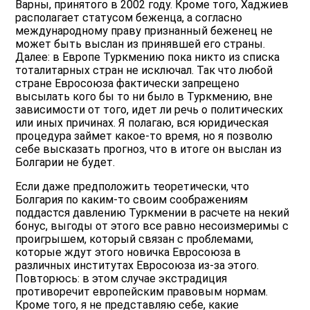
Варны, принятого в 2002 году. Кроме того, Хаджиев
располагает статусом беженца, а согласно
международному праву признанный беженец не
может быть выслан из принявшей его страны.
Далее: в Европе Туркмению пока никто из списка
тоталитарных стран не исключал. Так что любой
стране Евросоюза фактически запрещено
высылать кого бы то ни было в Туркмению, вне
зависимости от того, идет ли речь о политических
или иных причинах. Я полагаю, вся юридическая
процедура займет какое-то время, но я позволю
себе высказать прогноз, что в итоге он выслан из
Болгарии не будет.
Если даже предположить теоретически, что
Болгария по каким-то своим соображениям
поддастся давлению Туркмении в расчете на некий
бонус, выгоды от этого все равно несоизмеримы с
проигрышем, который связан с проблемами,
которые ждут этого новичка Евросоюза в
различных институтах Евросоюза из-за этого.
Повторюсь: в этом случае экстрадиция
противоречит европейским правовым нормам.
Кроме того, я не представляю себе, какие