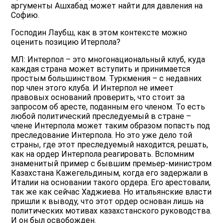
аргументы Ашхабад может найти для давления на
Софию.
Господин Лаубш, как в этом контексте можно
оценить позицию Итерпола?
МЛ: Интерпол – это многонациональный клуб, куда
каждая страна может вступить и принимается
простым большинством. Туркмения – с недавних
пор член этого клуба. И Интерпол не имеет
правовых оснований проверить, что стоит за
запросом об аресте, поданным его членом. То есть
любой политический преследуемый в стране –
члене Интерпола может таким образом попасть под
преследование Интерпола. Но это уже дело той
страны, где этот преследуемый находится, решать,
как на ордер Интерпола реагировать. Вспомним
знаменитый пример с бывшим премьер-министром
Казахстана Кажегельдиным, когда его задержали в
Италии на основании такого ордера. Его арестовали,
так же как сейчас Хаджиева. Но итальянские власти
пришли к выводу, что этот ордер основан лишь на
политических мотивах казахстанского руководства.
И он был освобожден.