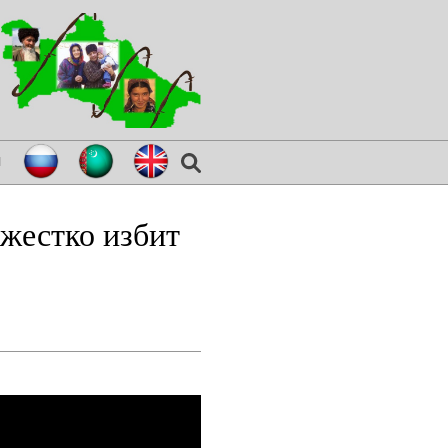
я
жестко избит