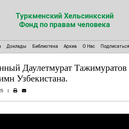
Туркменский Хельсинкский
Фонд по правам человека
а
Доклады
Библиотека
Архив
О Нас
Подписатьс
нный Даулетмурат Тажимуратов 
гимн Узбекистана.
25
|