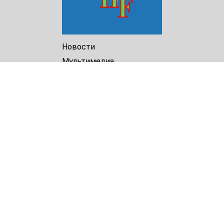
Новости
Мультимедиа
Доклады
Библиотека
Архив
О Нас
Turkmenistan Helsinki
Foundation for Human Rights
25 Knaz Dondukov str., ap.2
Varna, 9000
Bulgaria
Tel.
+359 52 609854