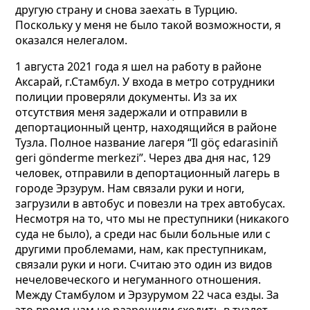
другую страну и снова заехать в Турцию.
Поскольку у меня не было такой возможности,
я
оказался нелегалом.
1 августа 2021 года я шел на работу в районе
Аксарай, г.Стамбул. У входа в метро сотрудники
полиции проверяли документы. Из за их
отсутствия меня задержали и отправили в
депортационный центр, находящийся в районе
Тузла. Полное название лагеря “Il göç edarasiniň
geri gönderme merkezi”. Через два дня нас, 129
человек, отправили в депортационный лагерь в
городе Эрзурум. Нам связали руки и ноги,
загрузили в автобус и повезли на трех автобусах.
Несмотря на то, что мы не преступники (никакого
суда не было), а среди нас были больные или с
другими проблемами, нам, как преступникам,
связали руки и ноги. Считаю это один из видов
нечеловеческого и негуманного отношения.
Между Стамбулом и Эрзурумом 22 часа езды. За