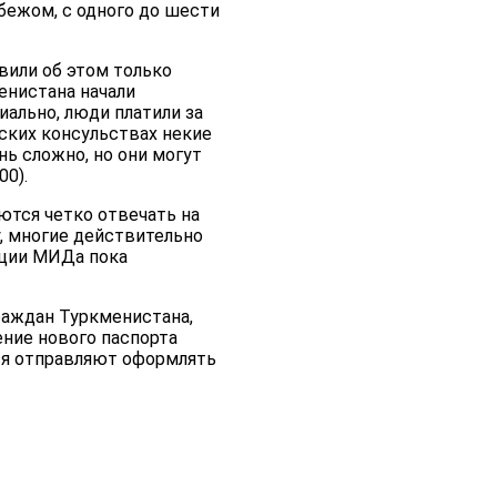
бежом, с одного до шести
вили об этом только
енистана начали
иально, люди платили за
ских консульствах некие
ь сложно, но они могут
00).
ются четко отвечать на
, многие действительно
ации МИДа пока
раждан Туркменистана,
ение нового паспорта
ся отправляют оформлять