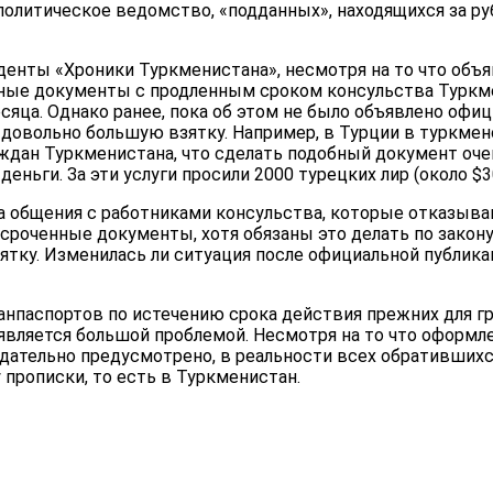
политическое ведомство, «подданных», находящихся за ру
енты «Хроники Туркменистана», несмотря на то что объя
ные документы с продленным сроком консульства Туркм
сяца. Однако ранее, пока об этом не было объявлено офиц
довольно большую взятку. Например, в Турции в туркмен
ждан Туркменистана, что сделать подобный документ очен
еньги. За эти услуги просили 2000 турецких лир (около $3
а общения с работниками консульства, которые отказыва
сроченные документы, хотя обязаны это делать по закону
зятку. Изменилась ли ситуация после официальной публик
ранпаспортов по истечению срока действия прежних для г
является большой проблемой. Несмотря на то что оформл
одательно предусмотрено, в реальности всех обративших
прописки, то есть в Туркменистан.