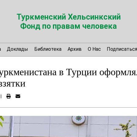
Туркменский Хельсинкский
Фонд по правам человека
а
Доклады
Библиотека
Архив
О Нас
Подписатьс
Туркменистана в Турции оформл
взятки
|