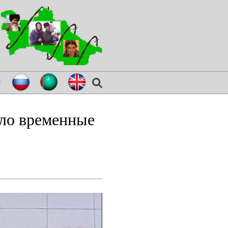
я
яло временные