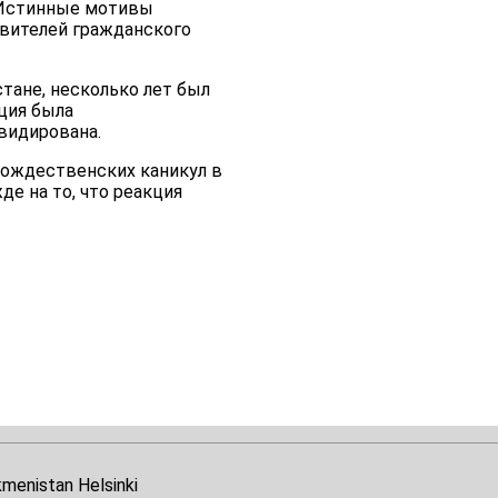
. Истинные мотивы
авителей гражданского
тане, несколько лет был
ция была
квидирована.
рождественских каникул в
е на то, что реакция
kmenistan Helsinki