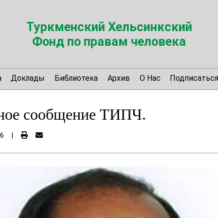
Туркменский Хельсинкский
Фонд по правам человека
а
Доклады
Библиотека
Архив
О Нас
Подписатьс
ое сообщение ТИПЧ.
06
|