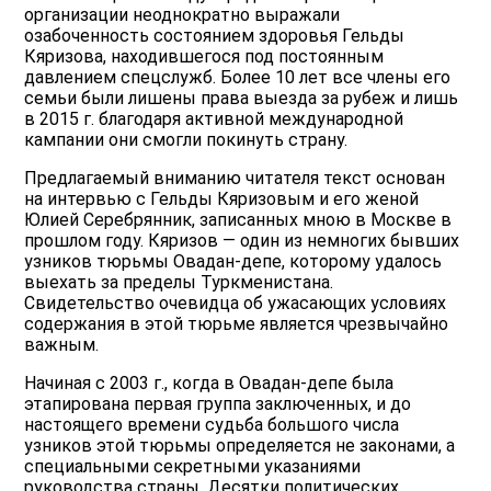
организации неоднократно выражали
озабоченность состоянием здоровья Гельды
Кяризова, находившегося под постоянным
давлением спецслужб. Более 10 лет все члены его
семьи были лишены права выезда за рубеж и лишь
в 2015 г. благодаря активной международной
кампании они смогли покинуть страну.
Предлагаемый вниманию читателя текст основан
на интервью с Гельды Кяризовым и его женой
Юлией Серебрянник, записанных мною в Москве в
прошлом году. Кяризов — один из немногих бывших
узников тюрьмы Овадан-депе, которому удалось
выехать за пределы Туркменистана.
Свидетельство очевидца об ужасающих условиях
содержания в этой тюрьме является чрезвычайно
важным.
Начиная с 2003 г., когда в Овадан-депе была
этапирована первая группа заключенных, и до
настоящего времени судьба большого числа
узников этой тюрьмы определяется не законами, а
специальными секретными указаниями
руководства страны. Десятки политических