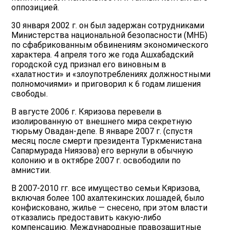
оппозицией.
30 января 2002 г. он был задержан сотрудниками
Министерства национальной безопасности (МНБ)
по сфабрикованным обвинениям экономического
характера. 4 апреля того же года Ашхабадский
городской суд признал его виновным в
«халатности» и «злоупотреблениях должностными
полномочиями» и приговорил к 6 годам лишения
свободы.
В августе 2006 г. Кяризова перевели в
изолированную от внешнего мира секретную
тюрьму Овадан-депе. В январе 2007 г. (спустя
месяц после смерти президента Туркменистана
Сапармурада Ниязова) его вернули в обычную
колонию и в октябре 2007 г. освободили по
амнистии.
В 2007-2010 гг. все имущество семьи Кяризова,
включая более 100 ахалтекинских лошадей, было
конфисковано, жилье — снесено, при этом власти
отказались предоставить какую-либо
компенсацию. Международные правозащитные