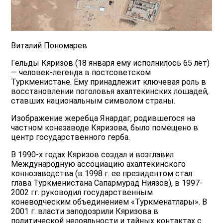
Виталий Пономарев
Гельды Кяризов (18 января ему исполнилось 65 лет)
— человек-легенда в постсоветском
Туркменистане. Ему принадлежит ключевая роль в
восстановлении поголовья ахалтекинских лошадей,
ставших национальным символом страны.
Изображение жеребца Янардаг, родившегося на
частном конезаводе Кяризова, было помещено в
центр государственного герба.
В 1990-х годах Кяризов создал и возглавил
Международную ассоциацию ахалтекинского
коннозаводства (в 1998 г. ее президентом стал
глава Туркменистана Сапармурад Ниязов), в 1997-
2002 гг. руководил государственным
коневодческим объединением «Туркменатлары». В
2001 г. власти заподозрили Кяризова в
политической нелояльности и тайных контактах с