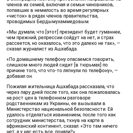
членов их семей, включая и семьи чиновников,
попавших в немилость во время регулярных
«чисток» в рядах членов правительства,
проводимых Бердымухаммедовым.
«Мы думали, что [этот] президент будет гуманнее,
чем прежний, репрессии сойдут на нет, и страх
рассеется, но оказалось, что это далеко не так», —
сказал журналист из Ашхабада.
«По домашнему телефону опасаемся говорить,
слишком много людей сидит [в тюрьмах] по
причине того, что что-то ляпнули по телефону», —
добавил он.
Пожилая жительница Ашхабада рассказала, что
через пару дней после того, как она пожаловалась
на рост цен в телефонном разговоре
родственникам из Украины, ее вызывали в
Министерство национальной безопасности. Ей
удалось отделаться извинением, после того как
сотрудник министерства, ткнув на карте в
африканский континент, сказал: «Это там ничего
нет, а у нас есть все, поняли?».