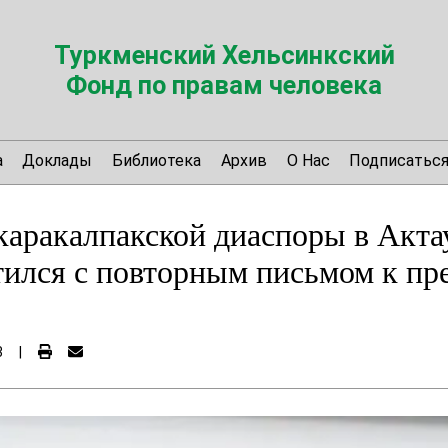
Туркменский Хельсинкский
Фонд по правам человека
а
Доклады
Библиотека
Архив
О Нас
Подписатьс
каракалпакской диаспоры в Акта
тился с повторным письмом к пр
3
|