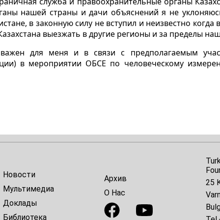
раничная служба и правоохранительные органы Казахст
ганы нашей страны и дачи объяснений я не уклоняюсь
тане, в законную силу не вступил и неизвестно когда в
Казахстана выезжать в другие регионы и за пределы на
важен для меня и в связи с предполагаемым учас
ции) в мероприятии ОБСЕ по человеческому измере
Tur
Fou
Новости
Архив
25 K
Мультимедиа
О Нас
Var
Доклады
Bulg
Библиотека
Tel.