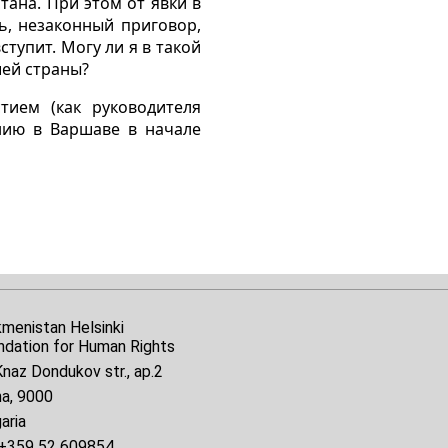
ана. При этом от явки в
, незаконный приговор,
ступит. Могу ли я в такой
шей страны?
тием (как руководителя
нию в Варшаве в начале
kmenistan Helsinki
ndation for Human Rights
naz Dondukov str., ap.2
na, 9000
aria
+359 52 609854