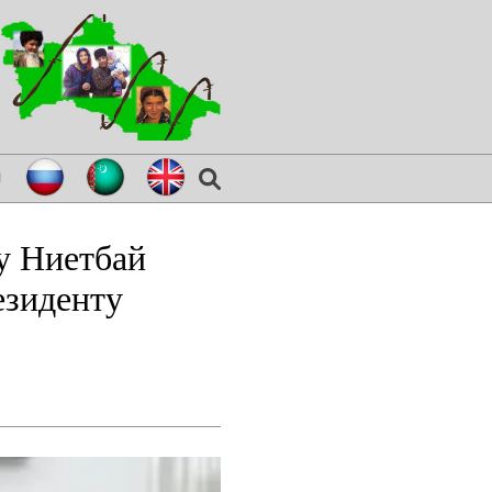
я
у Ниетбай
езиденту