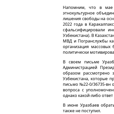
Напомним, что в мае 
этнокультурное объедин
лишения свободы на осн
2022 года в Каракалпак
сфальсифицировали ин
Узбекистана). В Казахст
МВД и Погранслужбы как
организация массовых 
политически мотивиров
В своем письме Уразб
Администрацией Прези
образом рассмотрено э
Узбекистана, которые 
письмо №22-0/36735-вн о
вопроса с уполномочен
однако какой-либо ответ 
В июне Уразбаев обрат
также не поступил.