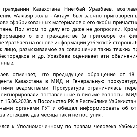
гражданин Казахстана Ниетбай Уразбаев, возглав
ение «Аллаяр жолы - Актау», был заочно приговорен в
ове сфабрикованных материалов о его якобы причастно
стане. При этом по делу его даже не допросили. Кроме
формацию о его гражданстве (в приговоре он фиг
ане Уразбаев на основе информации узбекской стороны 
 лицо, разыскиваемое за совершение таких тяжких пр
беспорядков и др. Уразбаев оценивает эти обвинени
анные.
аев отмечает, что предыдущее обращение от 18 
дента Казахстана в МИД и Генеральную прокуратур
тими ведомствами. Прокуратура ограничилась пер
проигнорировали поставленные в письме вопросы. МИД
т 15.06.2023г. в Посольство РК в Республике Узбекиста
ными органами РУ" и обещал информировать об отв
за истекшие два месяца так и не поступил.
ился к Уполномоченному по правам человека Узбекист