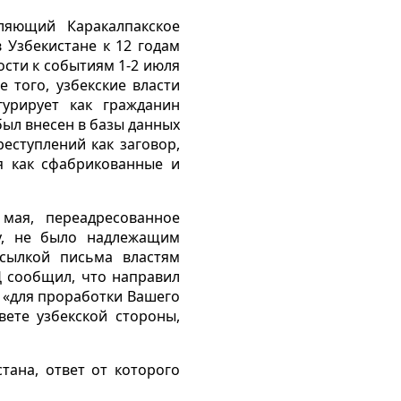
ляющий Каракалпакское
 Узбекистане к 12 годам
сти к событиям 1-2 июля
 того, узбекские власти
урирует как гражданин
был внесен в базы данных
еступлений как заговор,
я как сфабрикованные и
мая, переадресованное
у, не было надлежащим
есылкой письма властям
 сообщил, что направил
н «для проработки Вашего
ете узбекской стороны,
ана, ответ от которого