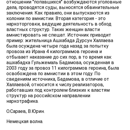
отношении "попавшихся" возбуждаются уголовные
дела, проводятся суды, выносятся обвинительные
заключения. Как правило, они выпускаются из
колонии по амнистии. Вторая категория - это
наркоторговки, ведущие деятельность в обход
властных структур. Таких женщин власти
амнистировать не спешат. Источник приводит
пример: жительница Ашхабада Дурсун Халлаева
была осуждена четыре года назад за попытку
провоза из Ирана 4 килограммов героина и
отбывает наказание до сих пор, в то время как
ашхабадка Гульжемаль Бадамова, осужденная в
2003 году за провоз 11 килограммов героина, была
освобождена по амнистии в этом году. По
сведениям источника, Бадамова, в отличие от
Халлаевой, относится к числу реализаторов,
работавших под контролем близких к властям
структур на российском направлении
наркотрафика.
О.Сараев, В.Юрин.
Немецкая волна.