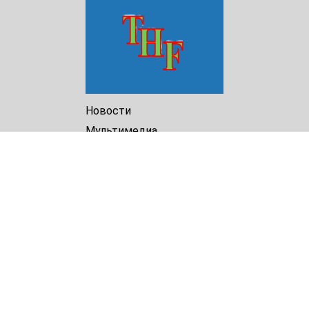
Новости
Мультимедиа
Доклады
Библиотека
Архив
О Нас
Turkmenistan Helsinki
Foundation for Human Rights
25 Knaz Dondukov str., ap.2
Varna, 9000