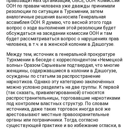
правозащитных организаций, ОБСЕ, ООН. Комиссии
ООН по правам человека уже дважды принимали
резолюции по ситуации в Туркмении, затем
аналогичные решения выносила Генеральная
ассамблея ООН. Я думаю, что весной этого года
вопрос о ходе выполнения этой резолюции будет
обсуждаться на заседании комиссии ООН и там
будет рассматриваться вопрос о нарушениях прав
человека, в т.ч. и в женской колонии в Дашогузе.
Между тем, источник в генеральной прокуратуре
Туркмении в беседе с корреспондентом «Немецкой
волны» Оразом Сарыевым подтвердил, что многие
женщины, содержавшиеся в колонии в Дашогузе,
осуждены по статьям за распространение
наркотиков. Однако эту категорию заключённых
можно условно разделить на две группы. К первой
(так сказать, привилегированной) относятся
распространительницы, торговавшие наркотиками
под контролем властных структур. По словам
источника, даже таких торговок иногда всё же
арестовывают местные правоохранительные
органы или пограничники. Тогда, согласно
существующей практике и во избежание огласки, в