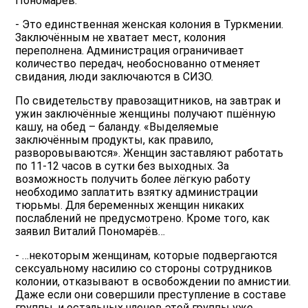
Пономарёв:
- Это единственная женская колония в Туркмении.
Заключённым не хватает мест, колония
переполнена. Администрация ограничивает
количество передач, необоснованно отменяет
свидания, люди заключаются в СИЗО.
По свидетельству правозащитников, на завтрак и
ужин заключённые женщины получают пшённую
кашу, на обед – баланду. «Выделяемые
заключённым продукты, как правило,
разворовываются». Женщин заставляют работать
по 11-12 часов в сутки без выходных. За
возможность получить более лёгкую работу
необходимо заплатить взятку администрации
тюрьмы. Для беременных женщин никаких
послаблений не предусмотрено. Кроме того, как
заявил Виталий Пономарёв…
- …некоторым женщинам, которые подвергаются
сексуальному насилию со стороны сотрудников
колонии, отказывают в освобождении по амнистии.
Даже если они совершили преступление в составе
группы, и остальных членов этой группы уже