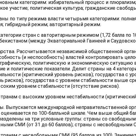
и основным категориям: избирательный процесс и плюрализм
кое участие; политическая культура; гражданские свободы
аны по типу режима власти четырьмя категориями: полная
я; гибридный режим; авторитарный режим.
атегории стран с авторитарным режимом (1,72 балла по 1
збекистаном (между Экваториальной Гвинеей и Саудовской
арства. Рассчитывается независимой общественной орган
собность (и неспособность) властей контролировать цел
ографическую, политическую и экономическую ситуацию в
е и политические показатели. Делит страны на 4 категори
льности (критический уровень рисков); государства с у
ь рисков); государства с уровнем стабильности выше ср
ысоким уровнем стабильности (отсутствие рисков).
странам с высоким уровнем нестабильности (критический
сы. Выпускается международной неправительственной орг
оценивается по 100-балльной шкале. Чем выше общий бал
разделены на три условные группы: страны со свободными 
ными СМИ (от 31 до 60 баллов); страны с несвободными СМ
транам с несвободными СМИ (95 баллов из 100). Занимает