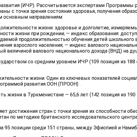
 развития (ИЧР). Рассчитывается экспертами Программы 
ны с точки зрения состояния здоровья, получения образ
ем основным направлениям:
олжительности жизни: здоровье и долголетие, измеряем
ости жизни при рождении; — индекс образования: доступ
аемой продолжительностью обучения детей школьного в
ения взрослого населения; — индекс валового национальн
й величиной валового национального дохода (ВНД) на ду
сударством со средним уровнем ИЧР (109 позиция из 188 
лжительности жизни. Один из ключевых показателей соци
рограммой развития ООН (ПРООН) .
ь жизни в Туркменистане — 65,6 лет (142 позиция из 190
ряет достижения стран с точки зрения их способности об
тан по методике британского исследовательского центра 
на 95 позиции среди 151 страны, между Эфиопией и Намиб