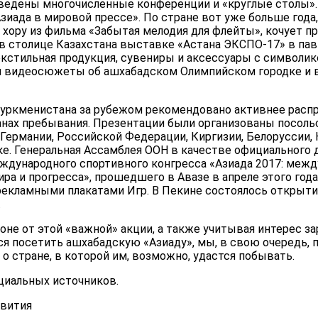
ведены многочисленные конференции и «круглые столы». 
иада в мировой прессе». По стране вот уже больше года,
хору из фильма «Забытая мелодия для флейты», кочует пр
 в столице Казахстана выставке «Астана ЭКСПО-17» в па
кстильная продукция, сувениры и аксессуары с символико
 видеосюжеты об ашхабадском Олимпийском городке и в
Туркменистана за рубежом рекомендовано активнее расп
анах пребывания. Презентации были организованы посоль
 Германии, Российской Федерации, Киргизии, Белоруссии, 
е. Генеральная Ассамблея ООН в качестве официального 
дународного спортивного конгресса «Азиада 2017: межд
ра и прогресса», прошедшего в Авазе в апреле этого года
рекламными плакатами Игр. В Пекине состоялось открыт
…
оне от этой «важной» акции, а также учитывая интерес 
я посетить ашхабадскую «Азиаду», мы, в свою очередь,
о стране, в которой им, возможно, удастся побывать.
циальных источников.
звития