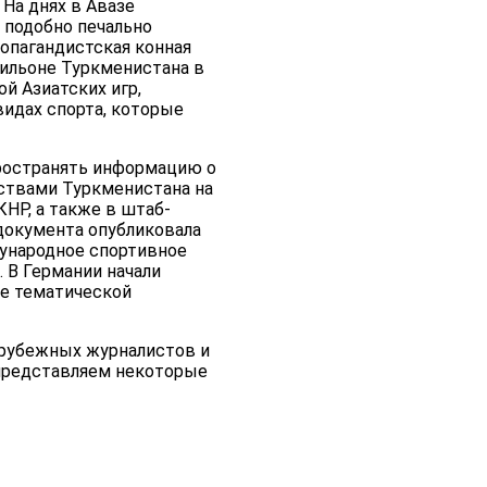
На днях в Авазе
 подобно печально
опагандистская конная
вильоне Туркменистана в
й Азиатских игр,
идах спорта, которые
ространять информацию о
ствами Туркменистана на
КНР, а также в штаб-
документа опубликовала
ународное спортивное
. В Германии начали
ие тематической
зарубежных журналистов и
 представляем некоторые