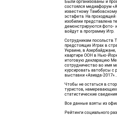
Были организованы и про
состоялся медиафорум «Аз
известному Тамбовскому 
эстафета. На проходящей
изобилии представлена те
демонстрируются фото- и
войдут в программу Игр.
Сотрудникам посольств 
предстоящих Играх в стр
Украине, в Азербайджане,
квартире ООН в Нью-Йорк
итоговую декларацию Меж
сотрудничество во имя ми
курсировать автобусы с 
выставки «Азиада-2017»
Чтобы не остаться в стор
туристов, намеревающихс
статистические сведения 
Все данные взяты из офи
Рейтинги социального ра