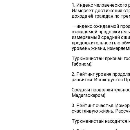
1. Индекс человеческого
Измеряет достижения стра
дохода её граждан по тр
— индекс ожидаемой прод
ожидаемой продолжительн
измеряемый средней ожид
продолжительностью обуч
уровень жизни, измеряемы
Туркменистан признан го
Габоном).
2. Рейтинг уровня продо
развития. Исследуется П
Средняя продолжительност
Мадагаскаром).
3. Рейтинг счастья. Изме
счастливую жизнь. Рассчи
Туркменистан находится 