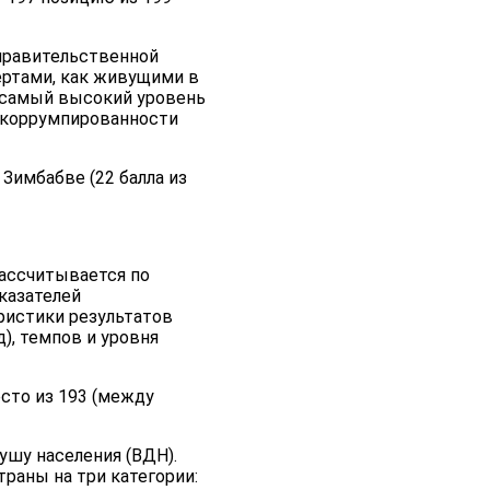
правительственной
пертами, как живущими в
 (самый высокий уровень
я коррумпированности
Зимбабве (22 балла из
Рассчитывается по
казателей
ристики результатов
), темпов и уровня
есто из 193 (между
ушу населения (ВДН).
траны на три категории: