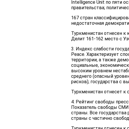
Intelligence Unit по пят
правительства; политичес
167 стран классифициров
недостаточная демократи
Туркменистан отнесен к к
Делит 161-162 место с У
3. Индекс слабости госуд
Peace. Характеризует спо
территории, а также дем
социальные, экономически
высоким уровнем нестаби
среднего (опасный уровен
рисков); государства с в
Туркменистан отнесет к 
4. Рейтинг свободы прес
Показатель свободы СМИ 
страны. Все государства 
страны с частично свобод
Туркменистан отнесен к с