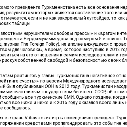
 самого президента Туркменистана есть все основания не
, результатом которых является составление того или ин
отмечается, если и не как закоренелый аутсайдер, то как
роках таблицы.
злостным нарушителем свободы прессы» и «врагом инте
президента Бердымухаммедова под номером 5 в список Т
д, журнал The Foreign Policy), не вполне вяжущиеся с про
вом для человека», а время, которое наступило в 2012 го
отразиться на его отношении к самим исследователям и т
 рискуя собственной свободой и безопасностью своих бл
ьтатам рейтингов у главы Туркменистана негативное отн
рейтинге счастья» по версии Международного исследоват
оторый был опубликован ООН в 2012 году, Туркменистан нахо
 самым счастливым государством бывшего СССР, об этом 
сообщить все туркменские СМИ. Однако позднее, когда с
ться все ниже и ниже и к 2016 году оказался всего лишь н
не сообщалось.
х в стране V Азиатских игр в помещениях президент Тур
поряжении средствами пропагандировать это событие на