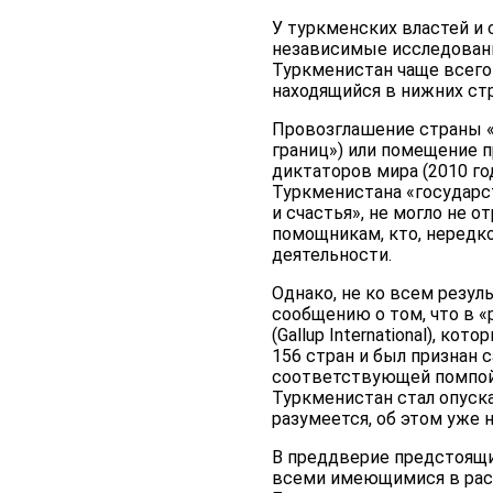
У туркменских властей и
независимые исследования
Туркменистан чаще всего 
находящийся в нижних ст
Провозглашение страны «
границ») или помещение 
диктаторов мира (2010 го
Туркменистана «государст
и счастья», не могло не 
помощникам, кто, нередко
деятельности.
Однако, не ко всем резул
сообщению о том, что в «
(Gallup International), к
156 стран и был признан
соответствующей помпой 
Туркменистан стал опуска
разумеется, об этом уже 
В преддверие предстоящи
всеми имеющимися в рас