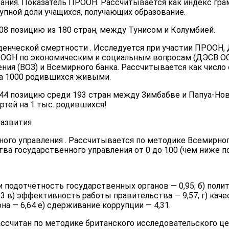
вания. Показатель ПРООН. Рассчитывается как индекс гр
упной доли учащихся, получающих образование.
08 позицию из 180 стран, между Тунисом и Колумбией.
аденческой смертности . Исследуется при участии ПРООН,
 ООН по экономическим и социальным вопросам (ДЭСВ ОО
ния (ВОЗ) и Всемирного банка. Рассчитывается как число
на 1000 родившихся живыми.
44 позицию среди 193 стран между Зимбабве и Папуа-Нов
ртей на 1 тыс. родившихся!
развития
ного управления . Рассчитывается по методике Всемирного
ва государственного управления от 0 до 100 (чем ниже по
 и подотчётность государственных органов — 0,95; б) поли
03 в) эффективность работы правительства — 9,57; г) кач
она — 6,64 е) сдерживание коррупции — 4,31.
ассчитан по методике британского исследовательского це