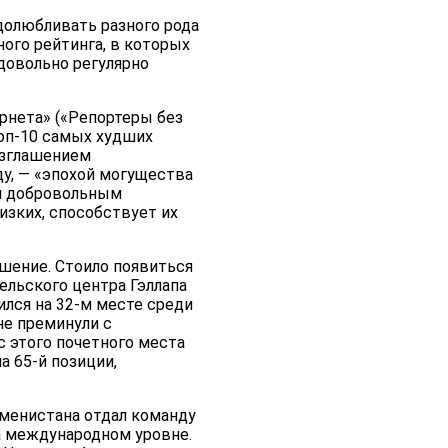
долюбливать разного рода
ого рейтинга, в которых
 довольно регулярно
рнета» («Репортеры без
оп-10 самых худших
возглашением
ду, — «эпохой могущества
ем добровольным
изких, способствует их
ошение. Стоило появиться
ельского центра Гэллапа
дился на 32-м месте среди
не преминули с
 этого почетного места
а 65-й позиции,
кменистана отдал команду
 международном уровне.