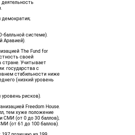
; деятельность
.
 демократия;
0-балльной системе).
 Аравией).
изацией The Fund for
остность своей
 стране. Учитывает
и: государства с
ровнем стабильности ниже
еднего (низкий уровень
 уровень рисков).
анизацией Freedom House.
л, тем хуже положение
СМИ (от 0 до 30 баллов);
И (от 61 до 100 баллов).
 197 позицию из 199