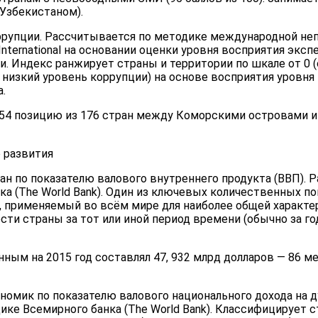
Узбекистаном).
оррупции. Рассчитывается по методике международной не
 International на основании оценки уровня восприятия экс
и. Индекс ранжирует страны и территории по шкале от 0
 низкий уровень коррупции) на основе восприятия уровн
.
54 позицию из 176 стран между Коморскими островами и 
 развития
ран по показателю валового внутреннего продукта (ВВП). 
а (The World Bank). Один из ключевых количественных по
, применяемый во всём мире для наиболее общей характе
ти страны за тот или иной период времени (обычно за год
ным на 2015 год составлял 47, 932 млрд долларов — 86 м
ономик по показателю валового национального дохода на д
ке Всемирного банка (The World Bank). Классифицирует с