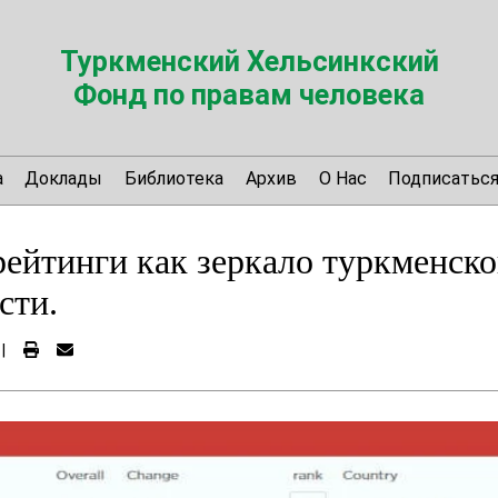
Туркменский Хельсинкский
Фонд по правам человека
а
Доклады
Библиотека
Архив
О Нас
Подписатьс
ейтинги как зеркало туркменск
сти.
|