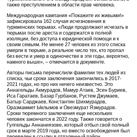
также преступлением в области прав человека.
Международная кампания «Покажите их живыми!»
зафиксировала 162 случая исчезновения в
туркменских тюрьмах. «Люди продолжают исчезать в
тюрьмах после ареста и содержатся в полной
изоляции, без доступа к юридической помощи и к
своим семьям. Не менее 27 человек из этого списка
умерли в тюрьме, а реальное число тех, кто пропал
без вести и умер в одиночестве в эти годы, вероятно,
намного выше», – отмечается в документе.
Авторы письма перечислили фамилии тех людей из
списка, чьи сроки заключения закончились в 2017-
2021 годах, но про них ничего неизвестно. Это
Аннагельды Акмурадов, Мамур Атаев, Эсен Буриев,
Иса Гаратаев, Базар Гурбанов, Рустем Джумаев,
Батыр Сарджаев, Константин Шихмурадов,
Оразмаммет Ыклымов и Овезмурат Язмурадов.
Сроки тюремного заключения еще нескольких
человек закончатся в 2022 году. Также говорится о
Гулгельды Аннаниязове, который отбыл свой полный
срок в марте 2019 года, но вместо освобождения был
переведен в ссылку в отдаленный район