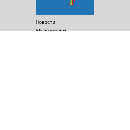
Новости
Мультимедиа
Доклады
Библиотека
Архив
О Нас
Turkmenistan Helsinki
Foundation for Human Rights
25 Knaz Dondukov str., ap.2
Varna, 9000
Bulgaria
Tel.
+359 52 609854
E-mail:
tkmprotect@gmail.com