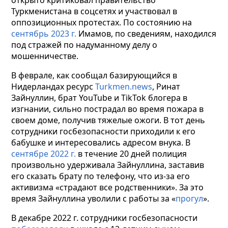
открыто критиковал правительство
Туркменистана в соцсетях и участвовал в
оппозиционных протестах. По состоянию на
сентябрь 2023 г.
Имамов, по сведениям, находился
под стражей по надуманному делу о
мошенничестве.
В феврале, как сообщал базирующийся в
Нидерландах ресурс
Turkmen.news
, Ринат
Зайнуллин, брат YouTube и TikTok блогера в
изгнании, сильно пострадал во время пожара в
своем доме, получив тяжелые ожоги. В тот день
сотрудники госбезопасности приходили к его
бабушке и интересовались адресом внука. В
сентябре 2022 г.
в течение 20 дней полиция
произвольно удерживала Зайнуллина, заставив
его сказать брату по телефону, что из-за его
активизма «страдают все родственники». За это
время Зайнуллина уволили с работы за «
прогул
».
В декабре 2022 г. сотрудники госбезопасности