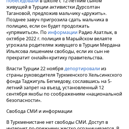
побеседовали
в школе с 12-летним сыном
живущей в Турции активистки Дурсолтан
Тагановой, предложив мальчику «дружить».
Позднее завуч пригрозила сдать мальчика в
полицию, если он будет продолжать
«упрямиться». По
информации
Радио Азатлык, в
октябре 2022 г. полиция в Марыйском велаяте
угрожала родителям живущего в Турции Мердана
Ильясова лишением свободы, если их сын не
прекратит онлайн-критику правительства.
Власти Турции 22 ноября
депортировали
из
страны руководителя Туркменского Хельсинкского
фонда Таджигуль Бегмедову, сославшись на 5-
летний запрет на въезд, установленный 12
сентября якобы по соображениям «национальной
безопасности».
Свобода СМИ и информации
В Туркменистане нет свободы СМИ. Доступ в
интернет по-прежнему жестко ограничивается. В