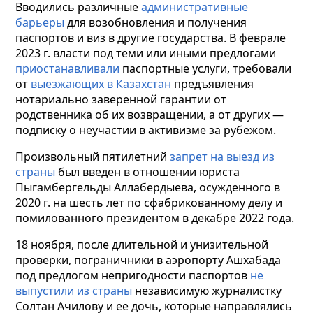
Вводились различные
административные
барьеры
для возобновления и получения
паспортов и виз в другие государства. В феврале
2023 г. власти под теми или иными предлогами
приостанавливали
паспортные услуги, требовали
от
выезжающих в Казахстан
предъявления
нотариально заверенной гарантии от
родственника об их возвращении, а от других —
подписку о неучастии в активизме за рубежом.
Произвольный пятилетний
запрет на выезд из
страны
был введен в отношении юриста
Пыгамбергельды Аллабердыева, осужденного в
2020 г. на шесть лет по сфабрикованному делу и
помилованного президентом в декабре 2022 года.
18 ноября, после длительной и унизительной
проверки, пограничники в аэропорту Ашхабада
под предлогом непригодности паспортов
не
выпустили из страны
независимую журналистку
Солтан Ачилову и ее дочь, которые направлялись