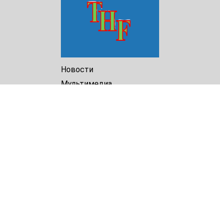
Новости
Мультимедиа
Доклады
Библиотека
Архив
О Нас
Turkmenistan Helsinki
Foundation for Human Rights
25 Knaz Dondukov str., ap.2
Varna, 9000