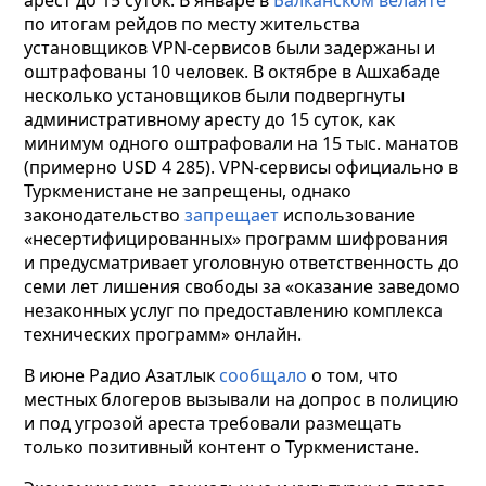
арест до 15 суток. В январе в
Балканском велаяте
по итогам рейдов по месту жительства
установщиков VPN-сервисов были задержаны и
оштрафованы 10 человек. В октябре в Ашхабаде
несколько установщиков были подвергнуты
административному аресту до 15 суток, как
минимум одного оштрафовали на 15 тыс. манатов
(примерно USD 4 285). VPN-сервисы официально в
Туркменистане не запрещены, однако
законодательство
запрещает
использование
«несертифицированных» программ шифрования
и предусматривает уголовную ответственность до
семи лет лишения свободы за «оказание заведомо
незаконных услуг по предоставлению комплекса
технических программ» онлайн.
В июне Радио Азатлык
сообщало
о том, что
местных блогеров вызывали на допрос в полицию
и под угрозой ареста требовали размещать
только позитивный контент о Туркменистане.