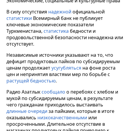
Экономические, социальные и культурные права
В силу отсутствия
надежной
официальной
статистики
Всемирный банк не публикует
ключевые экономические показатели
Туркменистана,
статистика
бедности и
продовольственной безопасности ненадежна или
отсутствует.
Независимые источники указывают на то, что
дефицит продуктовых пайков по субсидируемым
ценам продолжает
усугубляться
на фоне роста
цен и непринятия властями мер по борьбе с
растущей бедностью
.
Радио Азатлык
сообщало
о перебоях с хлебом и
мукой по субсидируемым ценам, в результате
чего гражданам приходилось выстаивать
длинные очереди
за пайками, которые в итоге
оказывались
низкокачественными
или
просроченными. Длительное отсутствие в
магазинах продуктовых пайков приводило к