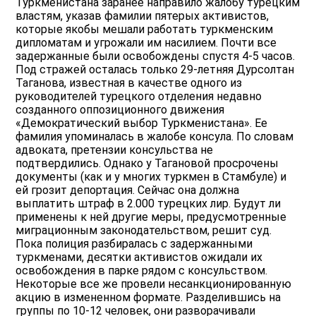
Туркменистана заранее направило жалобу турецким
властям, указав фамилии пятерых активистов,
которые якобы мешали работать туркменским
дипломатам и угрожали им насилием. Почти все
задержанные были освобождены спустя 4-5 часов.
Под стражей осталась только 29-летняя Дурсолтан
Таганова, известная в качестве одного из
руководителей турецкого отделения недавно
созданного оппозиционного движения
«Демократический выбор Туркменистана». Ее
фамилия упоминалась в жалобе консула. По словам
адвоката, претензии консульства не
подтвердились. Однако у Тагановой просрочены
документы (как и у многих туркмен в Стамбуле) и
ей грозит депортация. Сейчас она должна
выплатить штраф в 2.000 турецких лир. Будут ли
применены к ней другие меры, предусмотренные
миграционным законодательством, решит суд.
Пока полиция разбиралась с задержанными
туркменами, десятки активистов ожидали их
освобождения в парке рядом с консульством.
Некоторые все же провели несанкционированную
акцию в измененном формате. Разделившись на
группы по 10-12 человек, они разворачивали