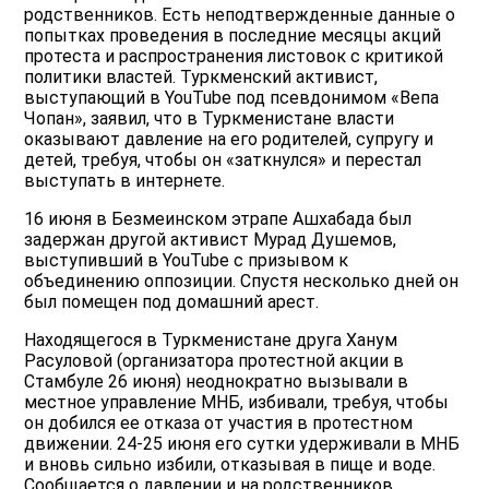
родственников. Есть неподтвержденные данные о
попытках проведения в последние месяцы акций
протеста и распространения листовок с критикой
политики властей. Туркменский активист,
выступающий в YouTube под псевдонимом «Вепа
Чопан», заявил, что в Туркменистане власти
оказывают давление на его родителей, супругу и
детей, требуя, чтобы он «заткнулся» и перестал
выступать в интернете.
16 июня в Безмеинском этрапе Ашхабада был
задержан другой активист Мурад Душемов,
выступивший в YouTube с призывом к
объединению оппозиции. Спустя несколько дней он
был помещен под домашний арест.
Находящегося в Туркменистане друга Ханум
Расуловой (организатора протестной акции в
Стамбуле 26 июня) неоднократно вызывали в
местное управление МНБ, избивали, требуя, чтобы
он добился ее отказа от участия в протестном
движении. 24-25 июня его сутки удерживали в МНБ
и вновь сильно избили, отказывая в пище и воде.
Сообщается о давлении и на родственников