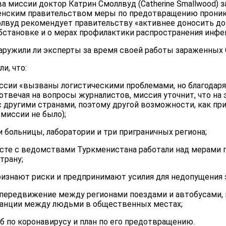
ва миссии доктор Катрин Смоллвуд (Catherine Smallwood) з
енским правительством меры по предотвращению проник
молвуд рекомендует правительству «активнее доносить д
бстановке и о мерах профилактики распространения инфе
аружили ли эксперты за время своей работы зараженных C
и, что:
ссии «вызваны логистическими проблемами, но благодаря
 отвечая на вопросы журналистов, миссия уточнит, что на
с другими странами, поэтому другой возможности, как п
 миссии не было);
 больницы, лаборатории и три приграничных региона;
есте с ведомствами Туркменистана работали над мерами
трану;
ризнают риски и предпринимают усилия для недопущения 
 передвижение между регионами поездами и автобусами,
танции между людьми в общественных местах;
б по коронавирусу и план по его предотвращению.