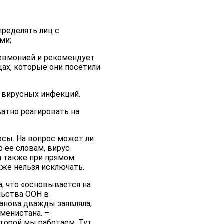
пределять лиц с
ми;
невмонией и рекомендует
цах, которые они посетили
 вирусных инфекций.
атно реагировать на
сы. На вопрос может ли
 ее словам, вирус
а также при прямом
кже нельзя исключать.
, что «основывается на
льства ООН в
анова дважды заявляла,
менистана. –
оторой мы работаем. Тут