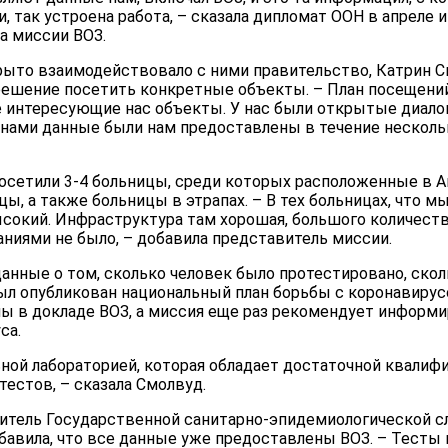
, так устроена работа, – сказала дипломат ООН в апреле и
а миссии ВОЗ.
рыто взаимодействовало с ними правительство, Катрин С
решение посетить конкретные объекты. – План посещений
 интересующие нас объекты. У нас были открытые диало
нами данные были нам предоставлены в течение нескольк
посетили 3-4 больницы, среди которых расположенные в
, а также больницы в этрапах. – В тех больницах, что м
ысокий. Инфраструктура там хорошая, большого количеств
ниями не было, – добавила представитель миссии.
данные о том, сколько человек было протестировано, ско
ыл опубликован национальный план борьбы с коронавирусо
ы в докладе ВОЗ, а миссия еще раз рекомендует информи
са.
ной лабораторией, которая обладает достаточной квалиф
тестов, – сказала Смолвуд.
итель Государственной санитарно-эпидемиологической 
бавила, что все данные уже предоставлены ВОЗ. – Тесты 