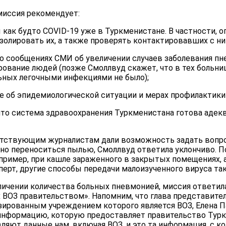
миссия рекомендует:
как будто COVID-19 уже в Туркменистане. В частности, о
золировать их, а также проверять контактировавших с ни
о сообщениях СМИ об увеличении случаев заболевания п
рование людей (позже Смоллвуд скажет, что в тех больни
ьных легочными инфекциями не было);
 об эпидемиологической ситуации и мерах профилактики
что система здравоохранения Туркменистана готова адекв
тствующим журналистам дали возможность задать вопро
но переноситься пылью, Смоллвуд ответила уклончиво. По
апример, при кашле зараженного в закрытых помещениях, 
сперт, другие способы передачи малоизученного вируса та
личении количества больных пневмонией, миссия ответила
 ВОЗ правительством». Напомним, что глава представите
зированным учреждением которого является ВОЗ, Елена П
 информацию, которую предоставляет правительство Турк
яют данные нам, включая ВОЗ, и это та информация, с к