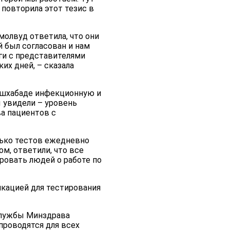
 повторила этот тезис в
молвуд ответила, что они
 был согласован и нам
ги с представителями
их дней, – сказала
 Ашхабаде инфекционную и
ы увидели – уровень
а пациентов с
лько тестов ежедневно
м, ответили, что все
ровать людей о работе по
икацией для тестирования
службы Минздрава
проводятся для всех