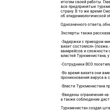
итогам своей работы. Гла
все предпринятые туркм
страну. В то же время С
об эпидемиологической о
Однозначного ответа, обн
Эксперты также рассказал
-Задержки с приездом ми
визит состоялся» (позже,
авиарейсов и сложности 
властей Туркменистана, у
-Сотрудники ВОЗ посетили
-Во время визита они вм
проникновения вируса в с
-Власти Туркменистана п
-Введены ограничения на
а также соблюдение дис
Туркменистан создал шта