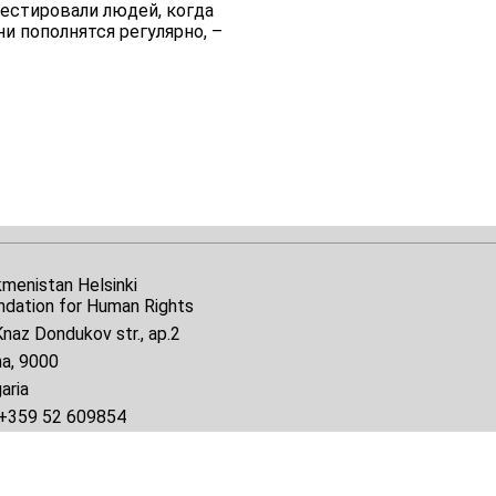
естировали людей, когда
ни пополнятся регулярно, –
kmenistan Helsinki
ndation for Human Rights
naz Dondukov str., ap.2
na, 9000
aria
+359 52 609854
il:
tkmprotect@gmail.com