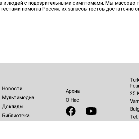
 и людей с подозрительными симптомами. Мы массово т
 тестами помогла Россия, их запасов тестов достаточно о
Tur
Fou
Новости
Архив
25 K
Мультимедиа
О Нас
Var
Доклады
Bulg
Библиотека
Tel.
E-ma