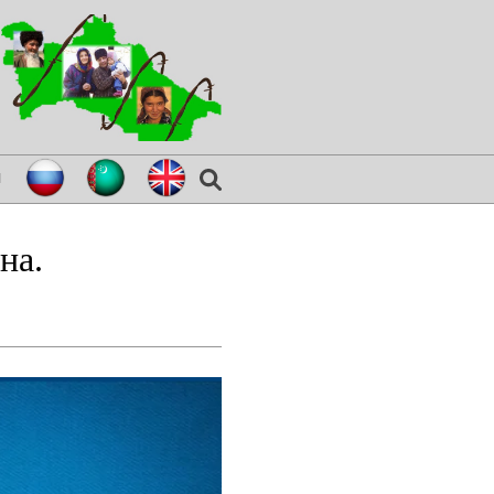
я
на.