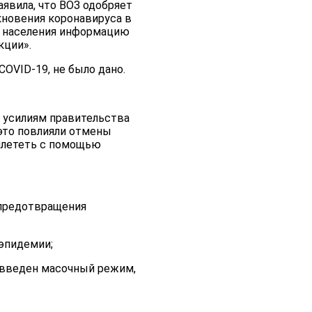
аявила, что ВОЗ одобряет
новения коронавируса в
о населения информацию
кции».
OVID-19, не было дано.
 усилиям правительства
 это повлияли отмены
рилететь с помощью
 предотвращения
эпидемии;
 введен масочный режим,