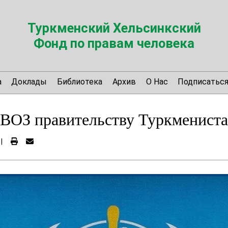
Туркменский Хельсинкский
Фонд по правам человека
а
Доклады
Библиотека
Архив
О Нас
Подписатьс
ВОЗ правительству Туркмениста
|