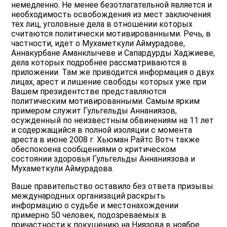
немедленно. Не менее безотлагательной является и
необходимость освобождения из мест заключения
тех лиц, уголовные дела в отношении которых
считаются политически мотивированными. Речь, в
частности, идет о Мухаметкули Аймурадове,
Аннакурбане Аманклычеве и Сапардурды Хаджиеве,
дела которых подробнее рассматриваются в
приложении. Там же приводится информация о двух
лицах, арест и лишение свободы которых уже при
Вашем президентстве представляются
политическим мотивированными. Самым ярким
примером служит Гульгельды Аннаниязов,
осужденный по неизвестным обвинениям на 11 лет
и содержащийся в полной изоляции с момента
ареста в июне 2008 г. Хьюман Райтс Вотч также
обеспокоена сообщениями о критическом
состоянии здоровья Гульгельды Аннаниязова и
Мухаметкули Аймурадова.
Ваше правительство оставило без ответа призывы
международных организаций раскрыть
информацию о судьбе и местонахождении
примерно 50 человек, подозреваемых в
причастности к покушению на Ниязова в ноябре