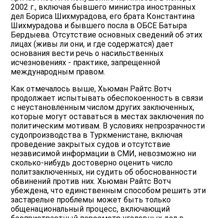
2002 г., включая бывшего министра иностранных
дел Бориса Шихмурадова, его брата Константина
Шихмурадова и бывшего посла в ОБСЕ Батыра
Бердыева. Отсутствие основных сведений об этих
лицах (живы ли они, и где содержатся) дает
основания вести речь о насильственных
исчезновениях - практике, запрещенной
международным правом.
Как отмечалось выше, Хьюман Райтс Вотч
продолжает испытывать обеспокоенность в связи
с неустановленным числом других заключенных,
которые могут оставаться в местах заключения по
политическим мотивам. В условиях непрозрачности
судопроизводства в Туркменистане, включая
проведение закрытых судов и отсутствие
независимой информации в СМИ, невозможно ни
сколько-нибудь достоверно оценить число
политзаключенных, ни судить об обоснованности
обвинений против них. Хьюман Райтс Вотч
убеждена, что единственным способом решить эти
застарелые проблемы может быть только
общенациональный процесс, включающий