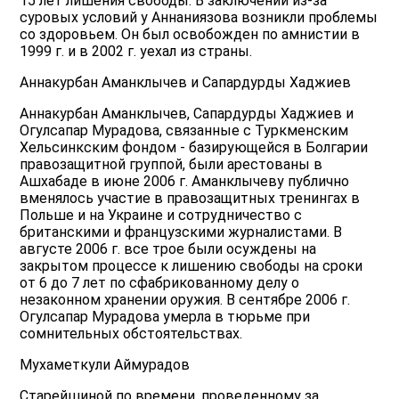
15 лет лишения свободы. В заключении из-за
суровых условий у Аннаниязова возникли проблемы
со здоровьем. Он был освобожден по амнистии в
1999 г. и в 2002 г. уехал из страны.
Аннакурбан Аманклычев и Сапардурды Хаджиев
Аннакурбан Аманклычев, Сапардурды Хаджиев и
Огулсапар Мурадова, связанные с Туркменским
Хельсинкским фондом - базирующейся в Болгарии
правозащитной группой, были арестованы в
Ашхабаде в июне 2006 г. Аманклычеву публично
вменялось участие в правозащитных тренингах в
Польше и на Украине и сотрудничество с
британскими и французскими журналистами. В
августе 2006 г. все трое были осуждены на
закрытом процессе к лишению свободы на сроки
от 6 до 7 лет по сфабрикованному делу о
незаконном хранении оружия. В сентябре 2006 г.
Огулсапар Мурадова умерла в тюрьме при
сомнительных обстоятельствах.
Мухаметкули Аймурадов
Старейшиной по времени, проведенному за