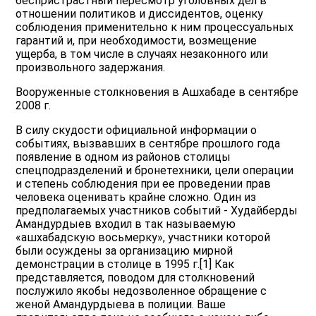
беспристрастный пересмотр уголовных дел в
отношении политиков и диссидентов, оценку
соблюдения применительно к ним процессуальных
гарантий и, при необходимости, возмещение
ущерба, в том числе в случаях незаконного или
произвольного задержания.
Вооруженные столкновения в Ашхабаде в сентябре
2008 г.
В силу скудости официальной информации о
событиях, вызвавших в сентябре прошлого года
появление в одном из районов столицы
спецподразделений и бронетехники, цели операции
и степень соблюдения при ее проведении прав
человека оценивать крайне сложно. Один из
предполагаемых участников событий - Худайберды
Амандурдыев входил в так называемую
«ашхабадскую восьмерку», участники которой
были осуждены за организацию мирной
демонстрации в столице в 1995 г.[1] Как
представляется, поводом для столкновений
послужило якобы недозволенное обращение с
женой Амандурдыева в полиции. Ваше