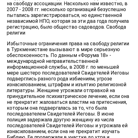
на свободу ассоциации. Насколько нам известно, в
2007 - 2008 гг. несколько организаций безуспешно
пытались зарегистрироваться, но единственной
независимой НПО, которая за эти два года получила
регистрацию, было общество садоводов. Свобода
религии
Избыточные ограничения права на свободу религии
в Туркменистане вызывают в мире серьезную
обеспокоенность. По данным «Форума 18» -
международной неправительственной
информационной службы, в 2008 г. по меньшей
мере шестеро последователей Свидетелей Иеговы
подверглись разного рода избиениям, угрозе
изнасилованием, штрафам и изъятию религиозной
литературы. Женщине угрожали отправкой на
принудительное психиатрическое лечение, если она
не прекратит жаловаться властям на притеснения,
которым она подвергалась за то, что была
последователем Свидетелей Иеговы. В июне
полиция задержала другую женщину из числа
последователей Свидетелей Иеговы и угрожала ей
изнасилованием, если она не прекратит изучать
Библию. Ее продержали в участке до утра и