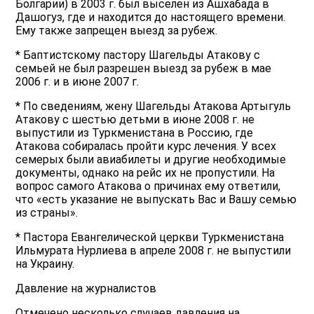
Болгарии) в 2003 г. был выселен из Ашхабада в
Дашогуз, где и находится до настоящего времени.
Ему также запрещен выезд за рубеж.
* Баптистскому пастору Шагельды Атакову с
семьей не был разрешен выезд за рубеж в мае
2006 г. и в июне 2007 г.
* По сведениям, жену Шагельды Атакова Артыгуль
Атакову с шестью детьми в июне 2008 г. не
выпустили из Туркменистана в Россию, где
Атакова собиралась пройти курс лечения. У всех
семерых были авиабилеты и другие необходимые
документы, однако на рейс их не пропустили. На
вопрос самого Атакова о причинах ему ответили,
что «есть указание не выпускать Вас и Вашу семью
из страны».
* Пастора Евангелической церкви Туркменистана
Ильмурата Нурлиева в апреле 2008 г. не выпустили
на Украину.
Давление на журналистов
Отмечено несколько случаев давления на