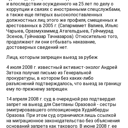
и впоследствии осужденного на 25 лет по делу о
коррупции и связях с иностранными спецслужбами,
а также еще пятерых высокопоставленных
должностных лиц этого же профиля, смещенных и
арестованных в 2005 г. (Сапармамет Валиев, Ильяс
Чарыев, Оразмухаммед Атагельдыев, Гуйчмурад
Эсенов, Гуйчназар Тачназаров). Относительно того,
продолжают ли они отбывать наказание,
достоверных сведений нет.
Лица, которым запрещен выезд за рубеж
4 июля 2008 г. известный активист-эколог Андрей
Затока получил письмо из Генеральной
прокуратуры, в котором без каких-либо
разъяснений подтверждалось, что выезд за границу
ему по-прежнему запрещен.
14 апреля 2008 г. суд в очередной раз подтвердил
запрет на выезд для Светланы Оразовой - сестры
эмигрировавшего оппозиционера Худайберды
Оразова. При этом суд ограничился лишь ссылкой
на миграционное законодательство без объяснения
оснований запрета как такового. В июне 2008 г. ее