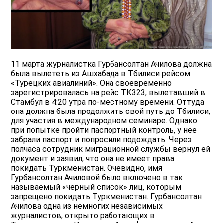
11 марта журналистка Гурбансолтан Ачилова должна
была вылететь из Ашхабада в Тбилиси рейсом
«Турецких авиалиний». Она своевременно
зарегистрировалась на рейс ТК323, вылетавший в
Стамбул в 4:20 утра по-местному времени. Оттуда
она должна была продолжить свой путь до Тбилиси,
для участия в международном семинаре. Однако
при попытке пройти паспортный контроль, у нее
забрали паспорт и попросили подождать. Через
полчаса сотрудник миграционной службы вернул ей
документ и заявил, что она не имеет права
покидать Туркменистан. Очевидно, имя
Гурбансолтан Ачиловой было включено в так
называемый «черный список» лиц, которым
запрещено покидать Туркменистан. Гурбансолтан
Ачилова одна из немногих независимых
журналистов, открыто работающих в