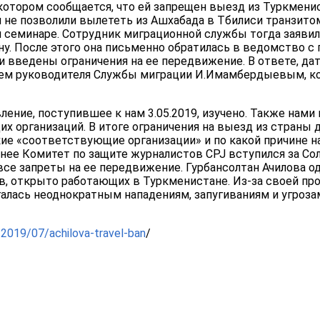
отором сообщается, что ей запрещен выезд из Туркменис
й не позволили вылететь из Ашхабада в Тбилиси транзито
 семинаре. Сотрудник миграционной службы тогда заявил
у. После этого она письменно обратилась в ведомство с
 введены ограничения на ее передвижение. В ответе, да
ем руководителя Службы миграции И.Имамбердыевым, к
ление, поступившее к нам 3.05.2019, изучено. Также нами
х организаций. В итоге ограничения на выезд из страны д
кие «соответствующие организации» и по какой причине 
анее Комитет по защите журналистов CPJ вступился за Со
все запреты на ее передвижение. Гурбансолтан Ачилова о
, открыто работающих в Туркменистане. Из-за своей пр
галась неоднократным нападениям, запугиваниям и угроза
2019/07/achilova-travel-ban
/