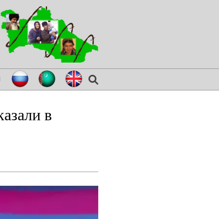
я
азали в