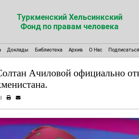
Туркменский Хельсинкский
Фонд по правам человека
а
Доклады
Библиотека
Архив
О Нас
Подписатьс
олтан Ачиловой официально отк
кменистана.
|