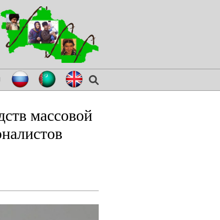
я
дств массовой
рналистов