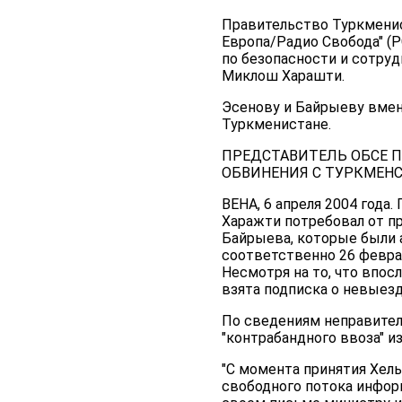
Правительство Туркменис
Европа/Радио Свобода" (
по безопасности и сотру
Миклош Харашти.
Эсенову и Байрыеву вмен
Туркменистане.
ПРЕДСТАВИТЕЛЬ ОБСЕ 
ОБВИНЕНИЯ С ТУРКМЕН
ВЕНА, 6 апреля 2004 год
Харажти потребовал от п
Байрыева, которые были 
соответственно 26 феврал
Несмотря на то, что впос
взята подписка о невыезд
По сведениям неправите
"контрабандного ввоза" и
"С момента принятия Хел
свободного потока инфор