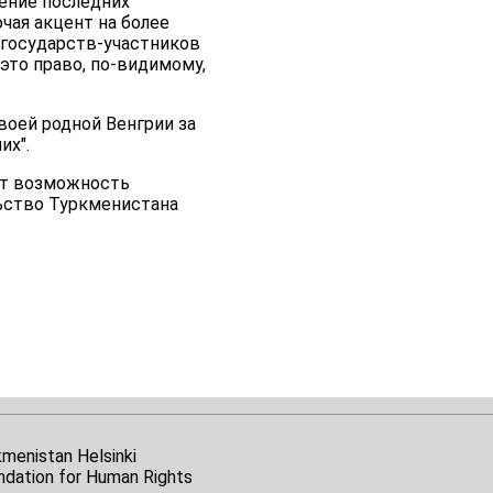
ение последних
чая акцент на более
 государств-участников
 это право, по-видимому,
воей родной Венгрии за
их".
ат возможность
ьство Туркменистана
kmenistan Helsinki
ndation for Human Rights