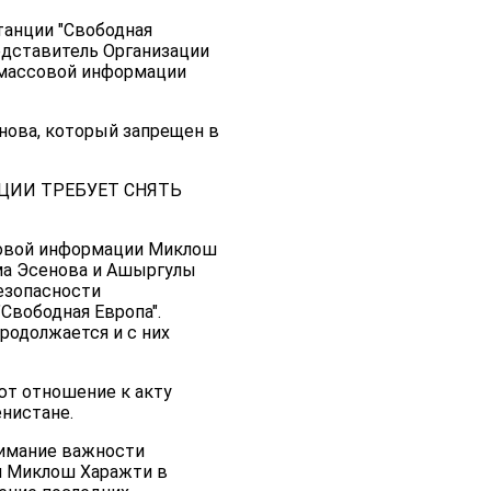
танции "Свободная
едставитель Организации
 массовой информации
нова, который запрещен в
ЦИИ ТРЕБУЕТ СНЯТЬ
ссовой информации Миклош
ма Эсенова и Ашыргулы
езопасности
"Свободная Европа".
родолжается и с них
т отношение к акту
енистане.
нимание важности
л Миклош Харажти в