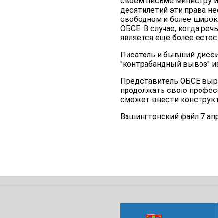
своем письме министру и
десятилетий эти права не
свободном и более широк
ОБСЕ. В случае, когда ре
является еще более есте
Писатель и бывший дисси
"контрабандный вывоз" из
Представитель ОБСЕ выра
продолжать свою професс
сможет внести конструкти
Вашингтонский файл 7 апр