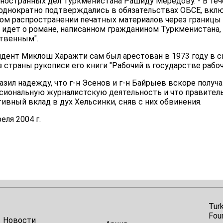
ностранных дел Туркменистана Рашиду Мередову. - В теч
однократно подтверждались в обязательствах ОБСЕ, вклю
ом распространении печатных материалов через границы
чь идет о романе, написанном гражданином Туркменистана,
ственным".
дент Миклош Харажти сам был арестован в 1973 году в с
 страны рукописи его книги "Рабочий в государстве рабоч
зил надежду, что г-н Эсенов и г-н Байрыев вскоре получ
иональную журналистскую деятельность и что правител
вный вклад в дух Хельсинки, сняв с них обвинения.
еля 2004 г.
Tur
Fou
Новости