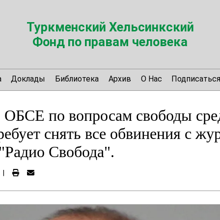
Туркменский Хельсинкский
Фонд по правам человека
а
Доклады
Библиотека
Архив
О Нас
Подписатьс
 ОБСЕ по вопросам свободы сре
ебует снять все обвинения с жу
"Радио Свобода".
|