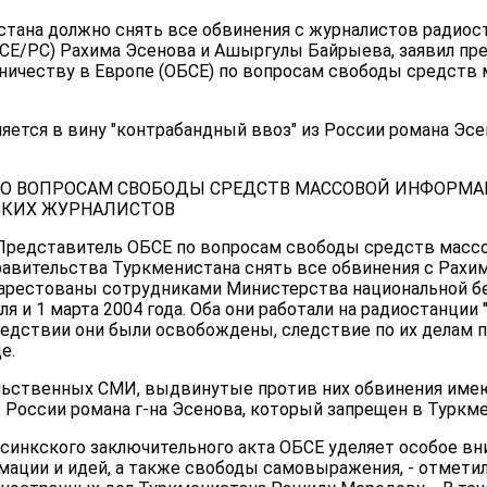
тана должно снять все обвинения с журналистов радиос
РСЕ/РС) Рахима Эсенова и Ашыргулы Байрыева, заявил пр
дничеству в Европе (ОБСЕ) по вопросам свободы средств
яется в вину "контрабандный ввоз" из России романа Эсе
ПО ВОПРОСАМ СВОБОДЫ СРЕДСТВ МАССОВОЙ ИНФОРМА
СКИХ ЖУРНАЛИСТОВ
а. Представитель ОБСЕ по вопросам свободы средств ма
равительства Туркменистана снять все обвинения с Рахи
арестованы сотрудниками Министерства национальной б
я и 1 марта 2004 года. Оба они работали на радиостанции 
ледствии они были освобождены, следствие по их делам п
е.
льственных СМИ, выдвинутые против них обвинения имею
з России романа г-на Эсенова, который запрещен в Туркм
ьсинкского заключительного акта ОБСЕ уделяет особое в
мации и идей, а также свободы самовыражения, - отмети