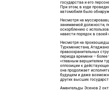
государства и его персо
При этом, в ходе провед
автомобиля было обнаруж
Несмотря на муссировавш
занимаемой должности, по
оскорблению с использов
навести порядок в своей 
Несмотря на произошедши
Туркменистана, Атаджано
правоохранительных стру
периода времени – более 
«главным вершителем тур
оппозиции к действующем
она продолжает исполнять
будущем и даже возможно
других высших государст
Амангельды Эсенов 2 октя