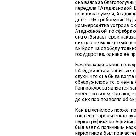
она взяла за благополучн
передала Г.Атаджановой. 
половина суммы, Атаджан
денег. На требование Нур
коммерсантка устроив ска
Атаджановой, по сфабрик
она отбывает срок наказ
сих пор не может выйти н
выйдет на свободу только
государства, однако её п
Безоблачная жизнь прокур
Г.Атаджановой событие, о
слухи, что она была взят
обнаружилось то, о чем в 
Генпрокурора является з
известно всем. Однако, в
до сих пор позволял её с
Как выяснилось позже, п
года со стороны спецслу
наркотрафика из Афганист
был взят с поличным нарк
наркотиков был причасте