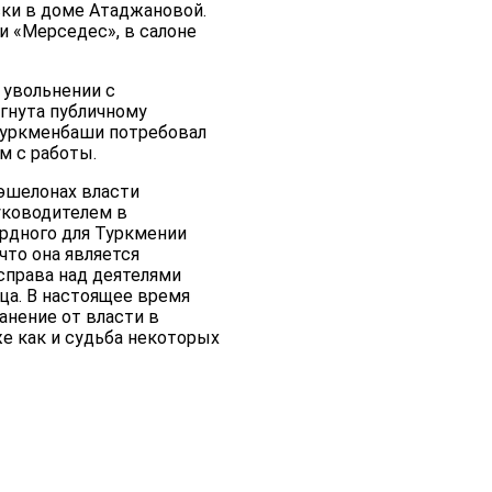
ски в доме Атаджановой.
и «Мерседес», в салоне
 увольнении с
ргнута публичному
 Туркменбаши потребовал
м с работы.
эшелонах власти
уководителем в
рдного для Туркмении
что она является
справа над деятелями
ца. В настоящее время
анение от власти в
е как и судьба некоторых