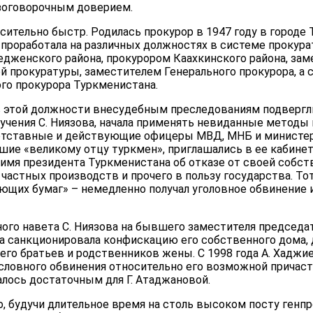
езоговорочным доверием.
осительно быстр. Родилась прокурор в 1947 году в городе
 проработала на различных должностях в системе прокур
дженского района, прокурором Каахкинского района, зам
й прокуратуры, заместителем Генерального прокурора, а с 
го прокурора Туркменистана.
в этой должности внесудебным преследованиям подверглис
учения С. Ниязова, начала применять невиданные методы 
 отставные и действующие офицеры МВД, МНБ и министе
шие «великому отцу туркмен», приглашались в ее кабинет
 имя президента Туркменистана об отказе от своей собст
частных производств и прочего в пользу государства. Тот
ющих бумаг» – немедленно получал уголовное обвинение и
ого навета С. Ниязова на бывшего заместителя председа
ва санкционировала конфискацию его собственного дома, 
его братьев и родственников жены. С 1998 года А. Хаджие
словного обвинения относительно его возможной причастн
лось достаточным для Г. Атаджановой.
, будучи длительное время на столь высоком посту генпр