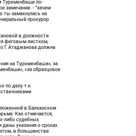
ам Туркменбаши по-
е замечание: - "зачем
о ты замахнулась на
Генеральный прокурор
жановой в должности
тся фиговым листком,
о Г. Атаджанова должна
ения на Туркменбаши», за
менбаши», «за образцовое
 по делу т.н.
одственниками
оложенной в Балканском
юрьме. Как отмечается,
их-либо судебных
и даны указания о сроках
 этом, в большинстве