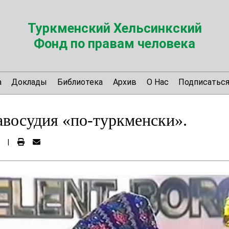
Туркменский Хельсинкский
Фонд по правам человека
а
Доклады
Библиотека
Архив
О Нас
Подписатьс
восудия «по-туркменски».
|