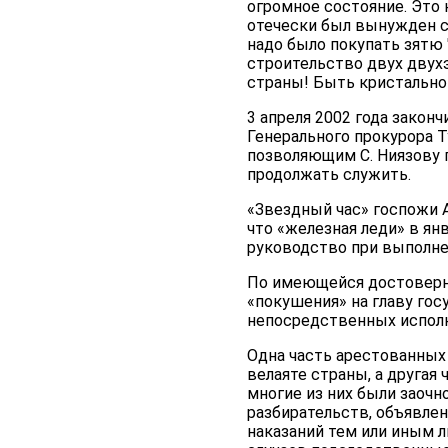
огромное состояние. Это 
отечески был вынужден сд
надо было покупать зятю 
строительство двух двухэ
страны! Быть кристально 
3 апреля 2002 года зако
Генерального прокурора Т
позволяющим С. Ниязову п
продолжать служить.
«Звездный час» госпожи А
что «железная леди» в я
руководство при выполне
По имеющейся достоверно
«покушения» на главу гос
непосредственных исполни
Одна часть арестованных
велаяте страны, а другая
многие из них были заоч
разбирательств, объявлен
наказаний тем или иным 