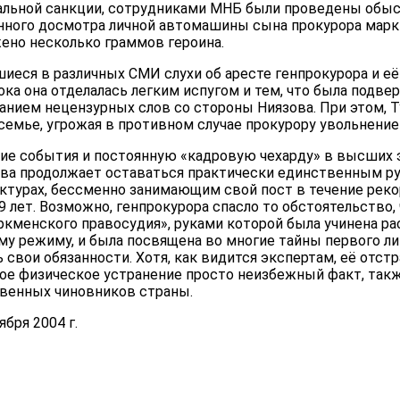
нальной санкции, сотрудниками МНБ были проведены обы
енного досмотра личной автомашины сына прокурора марк
ено несколько граммов героина.
иеся в различных СМИ слухи об аресте генпрокурора и её
ка она отделалась легким испугом и тем, что была подве
анием нецензурных слов со стороны Ниязова. При этом,
семье, угрожая в противном случае прокурору увольнение
е события и постоянную «кадровую чехарду» в высших 
ва продолжает оставаться практически единственным р
ктурах, бессменно занимающим свой пост в течение реко
9 лет. Возможно, генпрокурора спасло то обстоятельство, 
кменского правосудия», руками которой была учинена ра
у режиму, и была посвящена во многие тайны первого ли
 свои обязанности. Хотя, как видится экспертам, её отстр
е физическое устранение просто неизбежный факт, такж
венных чиновников страны.
бря 2004 г.