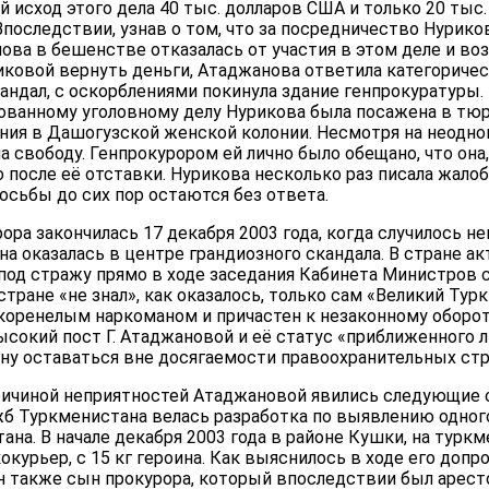
ый исход этого дела 40 тыс. долларов США и только 20 тыс
Впоследствии, узнав о том, что за посредничество Нурик
ова в бешенстве отказалась от участия в этом деле и во
иковой вернуть деньги, Атаджанова ответила категоричес
ндал, с оскорблениями покинула здание генпрокуратуры.
ованному уголовному делу Нурикова была посажена в тю
ания в Дашогузской женской колонии. Несмотря на неодно
а свободу. Генпрокурором ей лично было обещано, что она,
 после её отставки. Нурикова несколько раз писала жало
росьбы до сих пор остаются без ответа.
ора закончилась 17 декабря 2003 года, когда случилось н
на оказалась в центре грандиозного скандала. В стране а
а под стражу прямо в ходе заседания Кабинета Министров 
стране «не знал», как оказалось, только сам «Великий Тур
акоренелым наркоманом и причастен к незаконному оборо
ысокий пост Г. Атаджановой и её статус «приближенного л
ыну оставаться вне досягаемости правоохранительных стр
ричиной неприятностей Атаджановой явились следующие 
жб Туркменистана велась разработка по выявлению одного
ана. В начале декабря 2003 года в районе Кушки, на турк
окурьер, с 15 кг героина. Как выяснилось в ходе его допр
н также сын прокурора, который впоследствии был аресто