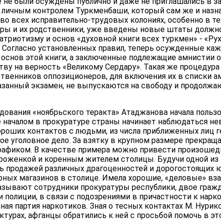
 не были осуждены публично и даже не приглашались в за
д личным контролем Туркменбаши, который сам же и назн
во всех исправительно-трудовых колониях, особенно в те
ры и их родственники, уже введены новые штаты должн
триотизму и основ «духовной книги всех туркмен» - «Ру
 Согласно установленных правил, теперь осужденные ка
 основ этой книги, а заключенные подлежащие амнистии 
тву на верность «Великому Сердару». Такая же процедур
твенников оппозиционеров, для включения их в списки а
анный экзамен, не выпускаются на свободу и продолжаю
дования «ноябрьского теракта» Атаджанова начала поль
ё началом в прокуратуре страны начинает наблюдаться н
ороших контактов с людьми, из числа приближенных лиц 
ое уголовное дело. За взятку в крупном размере прекра
трафиком. В качестве примера можно привести произошед
роженкой и коренным жителем столицы. Будучи одной и
ась продажей различных драгоценностей и дорогостоящих 
рных магазинов в столице. Имела хорошие, «деловые» вз
казывают сотрудники прокуратуры республики, двое граж
полиции, в связи с подозрениями в причастности к наркот
ная партия наркотиков. Зная о тесных контактах М. Нурик
турах, афганцы обратились к ней с просьбой помочь в это