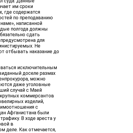
л суда. Данные
ачает им сроки
х, где содержатся
остей по преподаванию
хнаме», написанной
ждые полгода должны
обязательно сдать
а предусмотрена для
мнистируемых. Не
т отбывать наказание до
зоваться исключительным
евиданный доселе размах
генпрокурора, можно
щаются даже уголовные
ший случай с Маей
з крупных коммерсантов
ювелирных изделий,
аимоотношения с
дан Афганистана были
рафику. В ходе ареста у
овой в
м деле. Как отмечается,