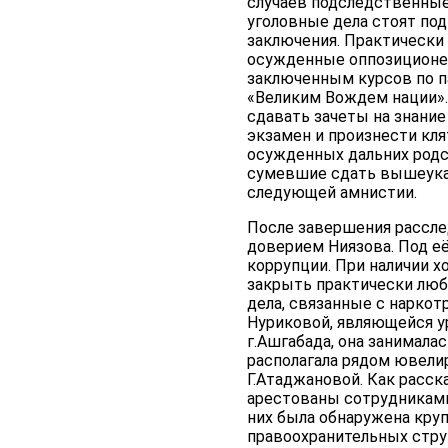
случаев подследственные
уголовные дела стоят по
заключения. Практически 
осужденные оппозиционе
заключенным курсов по па
«Великим Вождем нации».
сдавать зачеты на знание
экзамен и произнести кля
осужденных дальних родс
сумевшие сдать вышеуказ
следующей амнистии.
После завершения рассле
доверием Ниязова. Под е
коррупции. При наличии х
закрыть практически люб
дела, связанные с нарко
Нуриковой, являющейся у
г.Ашгабада, она занимал
располагала рядом ювели
Г.Атаджановой. Как расс
арестованы сотрудниками 
них была обнаружена круп
правоохранительных струк