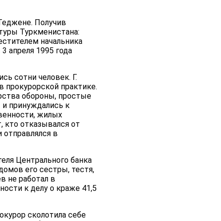
 Теджене. Получив
атуры Туркменистана:
естителем начальника
3 апреля 1995 года
ь сотни человек. Г.
в прокурорской практике.
рства обороны, простые
 и принуждались к
венности, жилых
, кто отказывался от
 отправлялся в
теля Центрального банка
домов его сестры, тестя,
в не работал в
ости к делу о краже 41,5
окурор сколотила себе