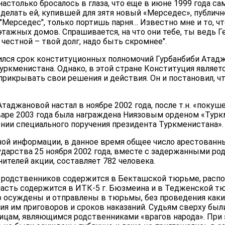
настолько бросалось в глаза, что еще в июне 1999 года с
елать ей, купившей для зятя новый «Мерседес», публично
"Мерседес", только портишь парня… Известно мне и то, чт
тажных домов. Спрашивается, на что они тебе, ты ведь 
честной – твой долг, надо быть скромнее".
нчился срок конституционных полномочий Гурбанбиби Атад
уркменистана. Однако, в этой стране Конституция являе
рикрывать свои решения и действия. Он и постановил, чт
таджановой настал в ноябре 2002 года, после т.н. «покуш
нваре 2003 года была награждена Ниязовым орденом «Турк
нии специального поручения президента Туркменистана».
й информации, в данное время общее число арестованных
ударства 25 ноября 2002 года, вместе с задержанными р
телей акции, составляет 782 человека.
 родственников содержится в Бекташской тюрьме, расп
 часть содержится в ИТК-5 г. Бюзмеина и в Тедженской т
но осуждены и отправлены в тюрьмы, без проведения как
ия им приговоров и сроков наказаний. Судьям сверху был
лицам, являющимся родственниками «врагов народа». При