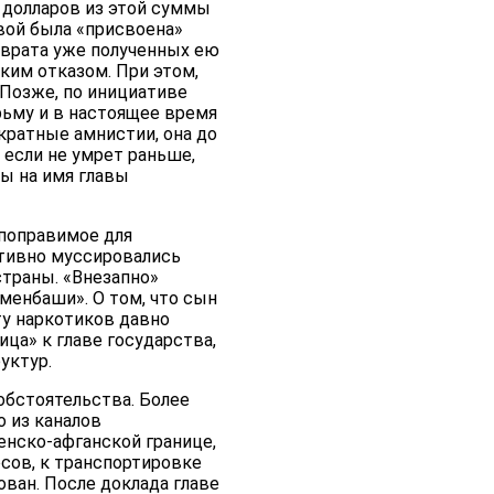
. долларов из этой суммы
овой была «присвоена»
зврата уже полученных ею
ким отказом. При этом,
 Позже, по инициативе
рьму и в настоящее время
кратные амнистии, она до
 если не умрет раньше,
бы на имя главы
епоправимое для
ктивно муссировались
страны. «Внезапно»
кменбаши». О том, что сын
ту наркотиков давно
ица» к главе государства,
уктур.
обстоятельства. Более
 из каналов
менско-афганской границе,
осов, к транспортировке
ван. После доклада главе