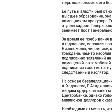
года, пользовалась его б
Её путь к власти был отн
высшее образование, она
помощником прокурора Те
отдела кадров Генерально
занимает пост Генерально
За время её пребывания 
Атаджанова, исполняя пор
Бизнесмены, чиновники,
граждане, чем-то насолив
подписанию заявлений на
помещений, автомобилей, 
подписания «соответству
следственный изолятор.
На основе безапелляционн
А. Хаджиева, Г. Атаджано
выдала ордера на аресты 
Центробанке, однако голо
миллионов долларов оказа
Необходимо отметить, что