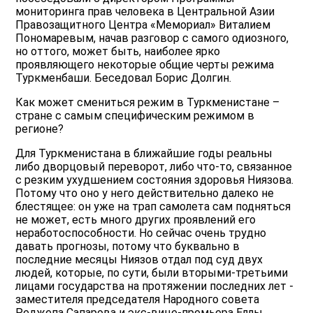
мониторинга прав человека в Центральной Азии
Правозащитного Центра «Мемориал» Виталием
Пономаревым, начав разговор с самого одиозного,
но оттого, может быть, наиболее ярко
проявляющего некоторые общие черты режима
Туркменбаши. Беседовал Борис Долгин.
Как может смениться режим в Туркменистане –
стране с самым специфическим режимом в
регионе?
Для Туркменистана в ближайшие годы реальны
либо дворцовый переворот, либо что-то, связанное
с резким ухудшением состояния здоровья Ниязова.
Потому что оно у него действительно далеко не
блестящее: он уже на трап самолета сам подняться
не может, есть много других проявлений его
неработоспособности. Но сейчас очень трудно
давать прогнозы, потому что буквально в
последние месяцы Ниязов отдал под суд двух
людей, которые, по сути, были вторыми-третьими
лицами государства на протяжении последних лет -
заместителя председателя Народного совета
Реджепа Сапарова и экс-вице-премьера Еллы