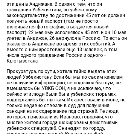
эти дни в Андижане. В связи с тем, что он
гражданин Узбекистана, по узбекскому
законодательству по достижении 45 лет он должен
получить новый паспорт (там не просто
вклеивается фотография, а выдается новый
паспорт). 22 мая ему исполнялось 45 лет, и он 10 мая
улетел в Андижан, 26 вернулся в Россию. То есть он
оказался в Андижане во время этих событий. А
вместе с ним арестовали еще 13 человек, в том
числе одного гражданина России и одного -
Кыргызстана.
Прокуратура, по сути, хотела тайно выдать этих
людей Узбекистану. Если бы мы по своим каналам
не получили информацию, не поднялся бы шум, не
вмешалось бы УBKБ OОН, я не исключаю, что
сейчас эти люди были бы в узбекских тюрьмах,
подвергались бы пыткам. Их арестовали в июне, но
только недавно отвезли в суд для получения
санкции на их содержание под стражей. Те люди,
которые приезжали из Иваново, говорили, что
многие жители города шокированы действиями
узбекских спецслужб. Они ездят по городу,
проводят опросы людей. Все это в грубой,