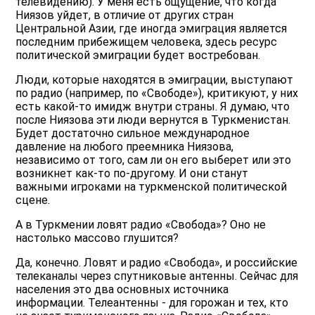
телевидению). У меня есть ощущение, что когда
Ниязов уйдет, в отличие от других стран
Центральной Азии, где иногда эмиграция является
последним прибежищем человека, здесь ресурс
политической эмиграции будет востребован.
Люди, которые находятся в эмиграции, выступают
по радио (например, по «Свободе»), критикуют, у них
есть какой-то имидж внутри страны. Я думаю, что
после Ниязова эти люди вернутся в Туркменистан.
Будет достаточно сильное международное
давление на любого преемника Ниязова,
независимо от того, сам ли он его выберет или это
возникнет как-то по-другому. И они станут
важными игроками на туркменской политической
сцене.
А в Туркмении ловят радио «Свобода»? Оно не
настолько массово глушится?
Да, конечно. Ловят и радио «Свобода», и российские
телеканалы через спутниковые антенны. Сейчас для
населения это два основных источника
информации. Телеантенны - для горожан и тех, кто