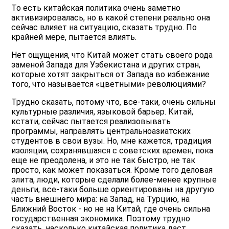
То есть китайская политика очень заметно
активизировалась, но в какой степени реально она
сейчас влияет на ситуацию, сказать трудно. По
крайней мере, пытается влиять.
Нет ощущения, что Китай может стать своего рода
заменой Запада для Узбекистана и других стран,
которые хотят закрыться от Запада во избежание
того, что называется «цветными» революциями?
Трудно сказать, потому что, все-таки, очень сильны
культурные различия, языковой барьер. Китай,
кстати, сейчас пытается реализовывать
программы, направлять центральноазиатских
студентов в свои вузы. Но, мне кажется, традиция
изоляции, сохранявшаяся с советских времен, пока
еще не преодолена, и это не так быстро, не так
просто, как может показаться. Кроме того деловая
элита, люди, которые сделали более-менее крупные
деньги, все-таки больше ориентированы на другую
часть внешнего мира: на Запад, на Турцию, на
Ближний Восток - но не на Китай, где очень сильна
государственная экономика. Поэтому трудно
сказать, насколько китайская политика даст