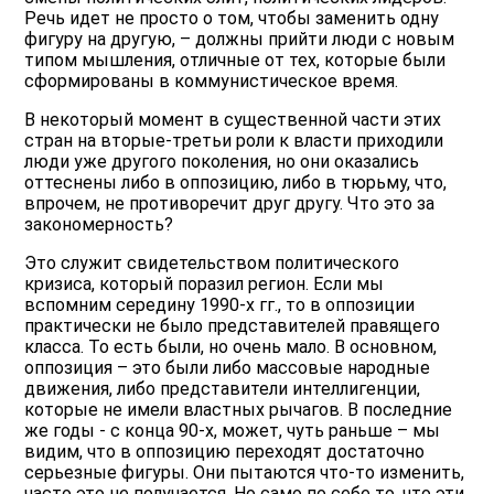
Речь идет не просто о том, чтобы заменить одну
фигуру на другую, – должны прийти люди с новым
типом мышления, отличные от тех, которые были
сформированы в коммунистическое время.
В некоторый момент в существенной части этих
стран на вторые-третьи роли к власти приходили
люди уже другого поколения, но они оказались
оттеснены либо в оппозицию, либо в тюрьму, что,
впрочем, не противоречит друг другу. Что это за
закономерность?
Это служит свидетельством политического
кризиса, который поразил регион. Если мы
вспомним середину 1990-х гг., то в оппозиции
практически не было представителей правящего
класса. То есть были, но очень мало. В основном,
оппозиция – это были либо массовые народные
движения, либо представители интеллигенции,
которые не имели властных рычагов. В последние
же годы - с конца 90-х, может, чуть раньше – мы
видим, что в оппозицию переходят достаточно
серьезные фигуры. Они пытаются что-то изменить,
часто это не получается. Но само по себе то, что эти