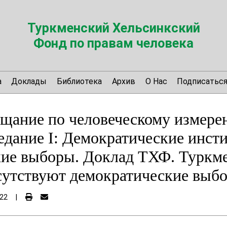
Туркменский Хельсинкский
Фонд по правам человека
а
Доклады
Библиотека
Архив
О Нас
Подписатьс
щание по человеческому измере
едание I: Демократические инст
ие выборы. Доклад ТХФ. Туркме
тсутствуют демократические выб
22
|