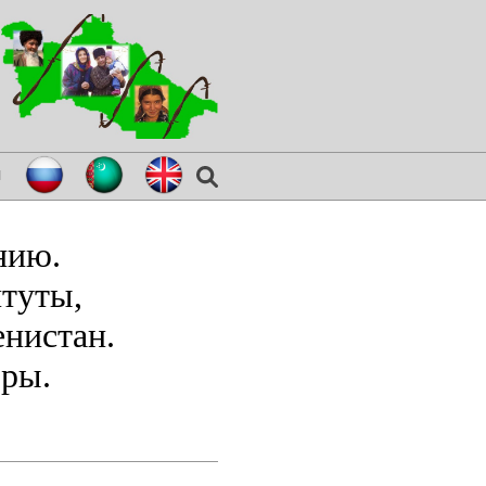
я
нию.
итуты,
нистан.
оры.