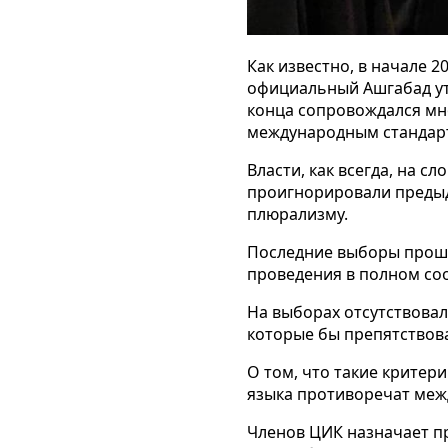
Как известно, в начале 
официальный Ашгабад утв
конца сопровождался м
международным стандар
Власти, как всегда, на сл
проигнорировали
преды
плюрализму.
Последние выборы прошл
проведения в полном со
На выборах отсутствова
которые бы препятствов
О том, что такие критер
языка противоречат ме
Членов ЦИК назначает пр