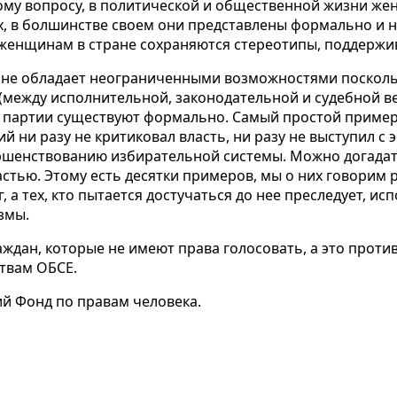
ому вопросу, в политической и общественной жизни же
х, в болшинстве своем они представлены формально и 
 женщинам в стране сохраняются стереотипы, поддержи
ане обладает неограниченными возможностями поскольк
(между исполнительной, законодательной и судебной ве
 партии существуют формально. Самый простой пример:
ий ни разу не критиковал власть, ни разу не выступил 
шенствованию избирательной системы. Можно догадат
астью. Этому есть десятки примеров, мы о них говорим р
 а тех, кто пытается достучаться до нее преследует, ис
змы.
раждан, которые не имеют права голосовать, а это про
твам ОБСЕ.
й Фонд по правам человека.