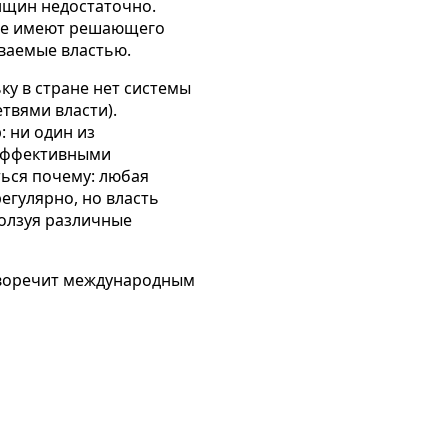
нщин недостаточно.
не имеют
решающего
ваемые властью.
у в стране нет системы
твями власти).
 ни один из
с эффективными
ься почему: любая
егулярно, но власть
ползуя различные
тиворечит международным