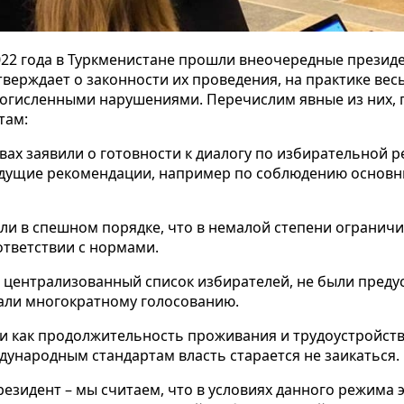
2022 года в Туркменистане прошли внеочередные прези
ерждает о законности их проведения, на практике весь
ногисленными
нарушениями. Перечислим явные из них,
там:
овах
заявили о готовности к диалогу по избирательной р
дущие рекомендации, например по соблюдению основны
и в спешном порядке, что в немалой степени ограничи
ответствии с нормами.
л централизованный список избирателей, не были пред
али многократному голосованию.
ии как продолжительность проживания и трудоустройств
ждународным стандартам
власть старается не заикаться.
езидент – мы считаем, что в условиях данного режима 